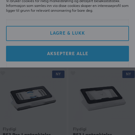
Vi bruker cookies for riktig markedsføring og detaljert besøksstatistikk.
Informasjon som samles inn via disse cookies skaper en interesseprofil som
ligger til grunn for relevant annonsering for bare deg.
Baseus
1337GEAR
Amblight 30000mAh
SHION Musematte i glass
Powerbank, 4xUSB, USB-
- Limited Edition
C, 65W - Svart
LAGRE & LUKK
(0)
(0)
AKSEPTERE ALLE
799 kr
1299 kr
NY
NY
Flydigi
Flydigi
BS3 Pro Laptopkjøler
BS3 Laptopkjøler