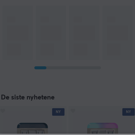
De siste nyhetene
NY
NY