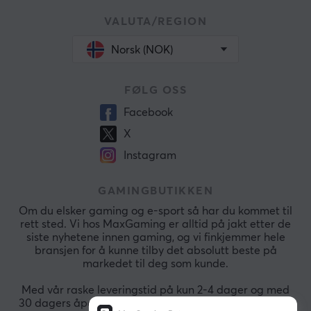
VALUTA/REGION
Norsk (NOK)
FØLG OSS
Facebook
X
Instagram
GAMINGBUTIKKEN
Om du elsker gaming og e-sport så har du kommet til
rett sted. Vi hos MaxGaming er alltid på jakt etter de
siste nyhetene innen gaming, og vi finkjemmer hele
bransjen for å kunne tilby det absolutt beste på
markedet til deg som kunde.
Med vår raske leveringstid på kun 2-4 dager og med
30 dagers åpent kjøp så kan du alltid handle raskt og