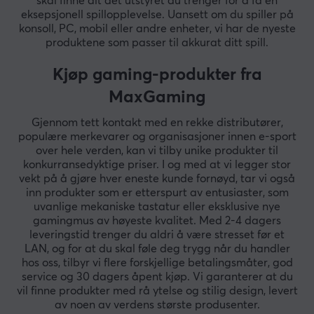
skal finne alt det utstyret du trenger for å få en
eksepsjonell spillopplevelse. Uansett om du spiller på
konsoll, PC, mobil eller andre enheter, vi har de nyeste
produktene som passer til akkurat ditt spill.
Kjøp gaming-produkter fra
MaxGaming
Gjennom tett kontakt med en rekke distributører,
populære merkevarer og organisasjoner innen e-sport
over hele verden, kan vi tilby unike produkter til
konkurransedyktige priser. I og med at vi legger stor
vekt på å gjøre hver eneste kunde fornøyd, tar vi også
inn produkter som er etterspurt av entusiaster, som
uvanlige mekaniske tastatur eller eksklusive nye
gamingmus av høyeste kvalitet. Med 2-4 dagers
leveringstid trenger du aldri å være stresset før et
LAN, og for at du skal føle deg trygg når du handler
hos oss, tilbyr vi flere forskjellige betalingsmåter, god
service og 30 dagers åpent kjøp. Vi garanterer at du
vil finne produkter med rå ytelse og stilig design, levert
av noen av verdens største produsenter.