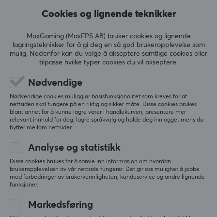
Cookies og lignende teknikker
MaxGaming (MaxFPS AB) bruker cookies og lignende
lagringsteknikker for å gi deg en så god brukeropplevelse som
Wooting
Wooting
mulig. Nedenfor kan du velge å akseptere samtlige cookies eller
UwU - Tikken Light
UwU RGB - Tikken Light
tilpasse hvilke typer cookies du vil akseptere.
Nødvendige
Nødvendige cookies muliggjør basisfunksjonalitet som kreves for at
(0)
(0)
nettsiden skal fungere på en riktig og sikker måte. Disse cookies brukes
blant annet for å kunne lagre varer i handlekurven, presentere mer
relevant innhold for deg, lagre språkvalg og holde deg innlogget mens du
449 kr
599 kr
bytter mellom nettsider.
Analyse og statistikk
NY
NY
Disse cookies brukes for å samle inn informasjon om hvordan
brukeropplevelsen av vår nettside fungerer. Det gir oss mulighet å jobbe
med forbedringer av brukervennligheten, kundeservice og andre lignende
funksjoner.
Markedsføring