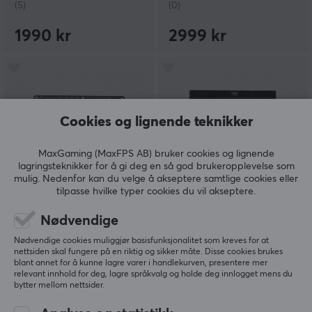
(5)
(0)
1990 kr
2999 kr
Cookies og lignende teknikker
MaxGaming (MaxFPS AB) bruker cookies og lignende
lagringsteknikker for å gi deg en så god brukeropplevelse som
mulig. Nedenfor kan du velge å akseptere samtlige cookies eller
Haute42
Haute42
tilpasse hvilke typer cookies du vil akseptere.
B16 Arcade Controller
C16 Arcade Controller -
Svart
Nødvendige
Nødvendige cookies muliggjør basisfunksjonalitet som kreves for at
nettsiden skal fungere på en riktig og sikker måte. Disse cookies brukes
blant annet for å kunne lagre varer i handlekurven, presentere mer
(4)
(1)
relevant innhold for deg, lagre språkvalg og holde deg innlogget mens du
bytter mellom nettsider.
649 kr
1299 kr