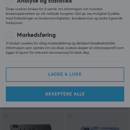
Analyse og statistikk
Disse cookies brukes for å samle inn informasjon om hvordan
brukeropplevelsen av vår nettside fungerer. Det gir oss mulighet å jobbe
med forbedringer av brukervennligheten, kundeservice og andre lignende
funksjoner.
Markedsføring
Vi bruker cookies for riktig markedsføring og detaljert besøksstatistikk.
Informasjon som samles inn via disse cookies skaper en interesseprofil som
ligger til grunn for relevant annonsering for bare deg.
Haute42
Haute42
T12-C Arcade Controller
M Ultra Arcade
Controller - Svart
LAGRE & LUKK
(3)
(1)
AKSEPTERE ALLE
1099 kr
1999 kr