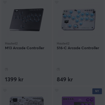
Haute42
Haute42
M13 Arcade Controller
S16-C Arcade Controller
(1)
(1)
1399 kr
849 kr
NY