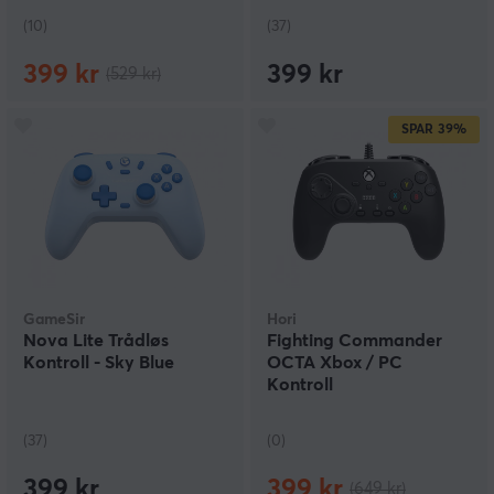
(10)
(37)
399 kr
399 kr
(529 kr)
SPAR
39%
GameSir
Hori
Nova Lite Trådløs
Fighting Commander
Kontroll - Sky Blue
OCTA Xbox / PC
Kontroll
(37)
(0)
399 kr
399 kr
(649 kr)