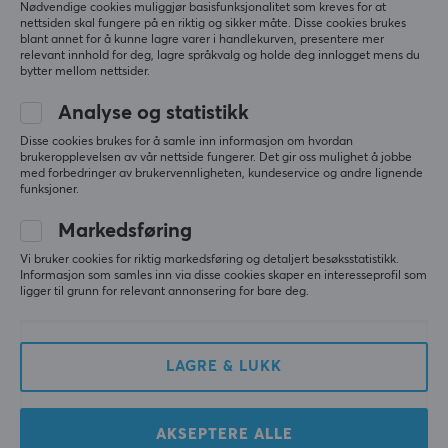
Nødvendige cookies muliggjør basisfunksjonalitet som kreves for at
nettsiden skal fungere på en riktig og sikker måte. Disse cookies brukes
blant annet for å kunne lagre varer i handlekurven, presentere mer
relevant innhold for deg, lagre språkvalg og holde deg innlogget mens du
bytter mellom nettsider.
Analyse og statistikk
Disse cookies brukes for å samle inn informasjon om hvordan
8Bitdo
8Bitdo
brukeropplevelsen av vår nettside fungerer. Det gir oss mulighet å jobbe
SN30 Pro Bluetooth
Ultimate C Wired
med forbedringer av brukervennligheten, kundeservice og andre lignende
Gamepad Hall Effect
Controller Xbox Hall
funksjoner.
Edition - Bluetooth
Effect Edition - Oransje
Håndkontroller - Grå
Markedsføring
(2)
(1)
Vi bruker cookies for riktig markedsføring og detaljert besøksstatistikk.
Informasjon som samles inn via disse cookies skaper en interesseprofil som
ligger til grunn for relevant annonsering for bare deg.
549 kr
479 kr
LAGRE & LUKK
AKSEPTERE ALLE