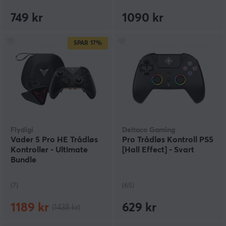
749 kr
1090 kr
SPAR
17%
Flydigi
Deltaco Gaming
Vader 5 Pro HE Trådløs
Pro Trådløs Kontroll PS5
Kontroller - Ultimate
[Hall Effect] - Svart
Bundle
(7)
(65)
1189 kr
629 kr
(1438 kr)