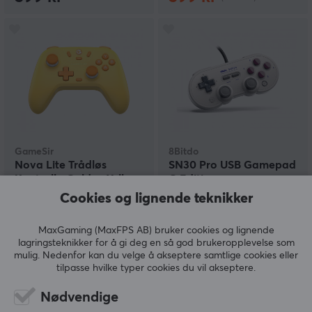
GameSir
8Bitdo
Nova Lite Trådløs
SN30 Pro USB Gamepad
Kontroll - Golden Yellow
G Edition
Cookies og lignende teknikker
(37)
(1)
MaxGaming (MaxFPS AB) bruker cookies og lignende
lagringsteknikker for å gi deg en så god brukeropplevelse som
mulig. Nedenfor kan du velge å akseptere samtlige cookies eller
399 kr
299 kr
tilpasse hvilke typer cookies du vil akseptere.
Nødvendige