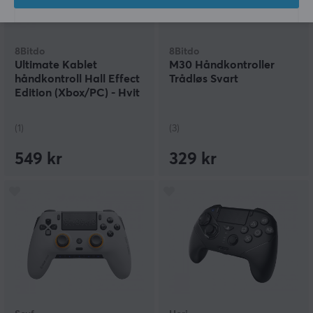
8Bitdo
8Bitdo
Ultimate Kablet
M30 Håndkontroller
håndkontroll Hall Effect
Trådløs Svart
Edition (Xbox/PC) - Hvit
(1)
(3)
549 kr
329 kr