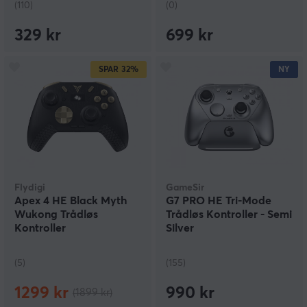
(110)
(0)
329 kr
699 kr
SPAR
32%
NY
Flydigi
GameSir
Apex 4 HE Black Myth
G7 PRO HE Tri-Mode
Wukong Trådløs
Trådløs Kontroller - Semi
Kontroller
Silver
(5)
(155)
1299 kr
990 kr
(1899 kr)