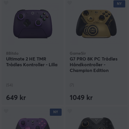
NY
8Bitdo
GameSir
Ultimate 2 HE TMR
G7 PRO 8K PC Trådløs
Trådløs Kontroller - Lilla
Håndkontroller -
Champion Edition
(54)
(7)
649 kr
1049 kr
NY