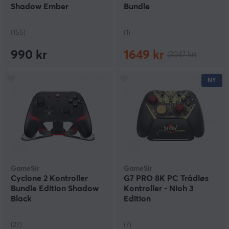
inn i den virtuelle virkeligheten.
Shadow Ember
Bundle
(155)
(1)
990 kr
1649 kr
(2047 kr)
NY
GameSir
GameSir
Cyclone 2 Kontroller
G7 PRO 8K PC Trådløs
Bundle Edition Shadow
Kontroller - Nioh 3
Black
Edition
(27)
(7)