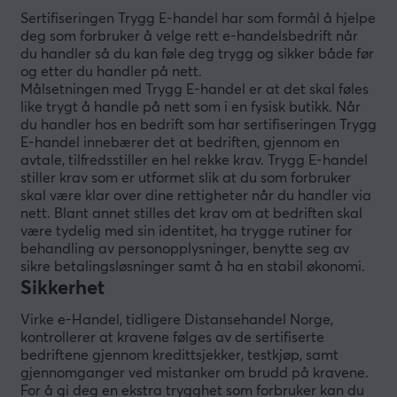
Sertifiseringen Trygg E-handel har som formål å hjelpe
deg som forbruker å velge rett e-handelsbedrift når
du handler så du kan føle deg trygg og sikker både før
og etter du handler på nett.
Målsetningen med Trygg E-handel er at det skal føles
like trygt å handle på nett som i en fysisk butikk. Når
du handler hos en bedrift som har sertifiseringen Trygg
E-handel innebærer det at bedriften, gjennom en
avtale, tilfredsstiller en hel rekke krav. Trygg E-handel
stiller krav som er utformet slik at du som forbruker
skal være klar over dine rettigheter når du handler via
nett. Blant annet stilles det krav om at bedriften skal
være tydelig med sin identitet, ha trygge rutiner for
behandling av personopplysninger, benytte seg av
sikre betalingsløsninger samt å ha en stabil økonomi.
Sikkerhet
Virke e-Handel, tidligere Distansehandel Norge,
kontrollerer at kravene følges av de sertifiserte
bedriftene gjennom kredittsjekker, testkjøp, samt
gjennomganger ved mistanker om brudd på kravene.
For å gi deg en ekstra trygghet som forbruker kan du