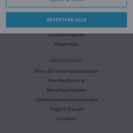
KUNDESERVICE
Kundeservice
AKSEPTERE ALLE
Spørsmål og svar
Salgsbetingelser
Angre kjøp
MAXGAMING
Policy for informasjonskapsler
Om MaxGaming
Betalingsmetoder
Informasjonssikkerhetspolicy
Trygg E-Handel
Gavekort