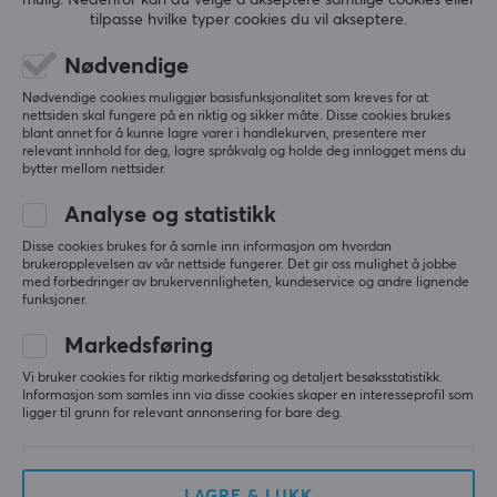
mulig. Nedenfor kan du velge å akseptere samtlige cookies eller
de varer og tjenester du er interessert i.
tilpasse hvilke typer cookies du vil akseptere.
Du kan lese mer om sertifiserte butikker på:
Nødvendige
https://www.tryggehandel.no/
Nødvendige cookies muliggjør basisfunksjonalitet som kreves for at
nettsiden skal fungere på en riktig og sikker måte. Disse cookies brukes
blant annet for å kunne lagre varer i handlekurven, presentere mer
relevant innhold for deg, lagre språkvalg og holde deg innlogget mens du
bytter mellom nettsider.
Nyhetsbrev for gamere
Analyse og statistikk
Disse cookies brukes for å samle inn informasjon om hvordan
brukeropplevelsen av vår nettside fungerer. Det gir oss mulighet å jobbe
Mer enn 400 000 gamere abonnerer i dag på vårt
med forbedringer av brukervennligheten, kundeservice og andre lignende
nyhetsbrev. Få eksklusive nyheter, få gode tilbud og
funksjoner.
mye mer!
Markedsføring
Vi bruker cookies for riktig markedsføring og detaljert besøksstatistikk.
ABONNER
Informasjon som samles inn via disse cookies skaper en interesseprofil som
ligger til grunn for relevant annonsering for bare deg.
LAGRE & LUKK