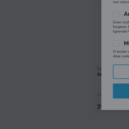
mer releva
A
Disse cook
fungerer. 
lignende f
M
Vi bruker 
disse cook
Extreme Media
Selfie Stick SF
(0)
79 kr