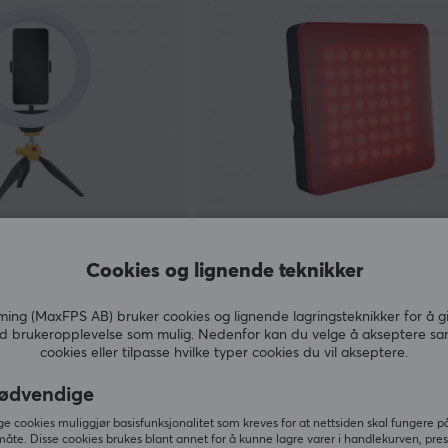
Natec
ht
LED Light Color Alfama
Cookies og lignende teknikker
ng (MaxFPS AB) bruker cookies og lignende lagringsteknikker for å g
d brukeropplevelse som mulig. Nedenfor kan du velge å akseptere sa
(1)
cookies eller tilpasse hvilke typer cookies du vil akseptere.
290 kr
På lager
ødvendige
 cookies muliggjør basisfunksjonalitet som kreves for at nettsiden skal fungere på
måte. Disse cookies brukes blant annet for å kunne lagre varer i handlekurven, pre