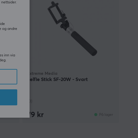
nettsider.
ide
e og andre
es inn via
deg.
Extreme Media
Selfie Stick SF-20W - Svart
(0)
79 kr
g utsolgt
På lager