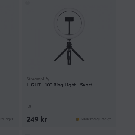
Streamplify
LIGHT - 10” Ring Light - Svart
(3)
249 kr
På lager
Midlertidig utsolgt