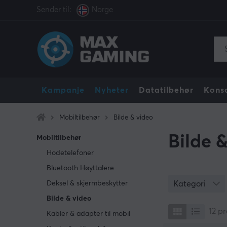
Sender til:
Norge
Kampanje
Nyheter
Datatilbehør
Konso
Mobiltilbehør
Bilde & video
Bilde 
Mobiltilbehør
Hodetelefoner
Bluetooth Høyttalere
Deksel & skjermbeskytter
Kategori
Bilde & video
12
pr
Kabler & adapter til mobil