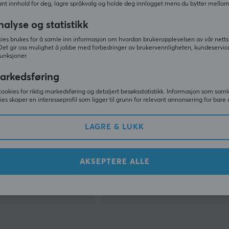
nt innhold for deg, lagre språkvalg og holde deg innlogget mens du bytter mellom 
nalyse og statistikk
ies brukes for å samle inn informasjon om hvordan brukeropplevelsen av vår netts
Det gir oss mulighet å jobbe med forbedringer av brukervennligheten, kundeservic
unksjoner.
arkedsføring
cookies for riktig markedsføring og detaljert besøksstatistikk. Informasjon som saml
ies skaper en interesseprofil som ligger til grunn for relevant annonsering for bare 
Natec
LAGRE & LUKK
-20W - Hvit
LED Light Alfama
AKSEPTERE ALLE
(0)
159 kr
På lager
Midlertidi