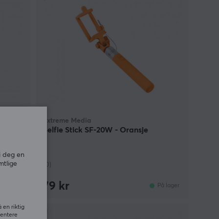
Extreme Media
Selfie Stick SF-20W - Oransje
i deg en
mtlige
(0)
79 kr
På lager
På lager
 en riktig
sentere