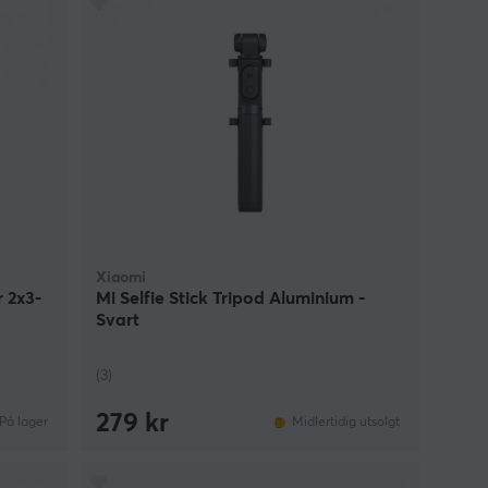
Xiaomi
r 2x3-
Mi Selfie Stick Tripod Aluminium -
Svart
(3)
279 kr
På lager
Midlertidig utsolgt