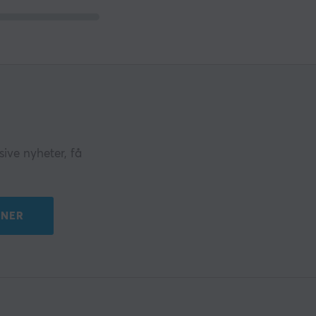
ive nyheter, få
NER