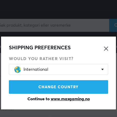
ll
Gamingstol
Mobiltilbehør
Hjem & Fritid
Fun
SHIPPING PREFERENCES
WOULD YOU RATHER VISIT?
International
& video
CHANGE COUNTRY
Continue to
www.maxgaming.no
odukter