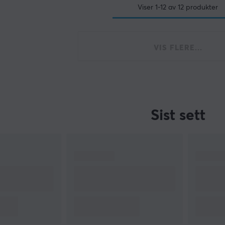
Viser
1-12
av
12
produkter
VIS FLERE...
Sist sett