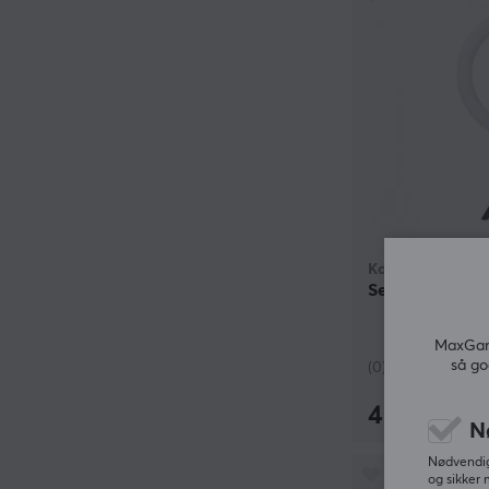
Kodak
Selfie Ring Lig
MaxGami
så go
(0)
489 kr
N
Nødvendige
og sikker 