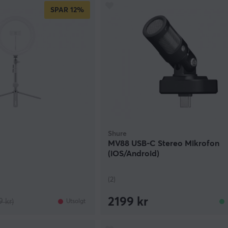
SPAR
12%
Shure
MV88 USB-C Stereo Mikrofon
(iOS/Android)
(2)
2199 kr
9 kr)
Utsolgt