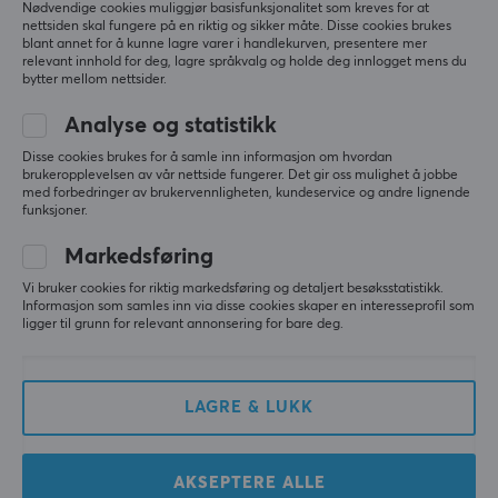
Nødvendige cookies muliggjør basisfunksjonalitet som kreves for at
nettsiden skal fungere på en riktig og sikker måte. Disse cookies brukes
blant annet for å kunne lagre varer i handlekurven, presentere mer
relevant innhold for deg, lagre språkvalg og holde deg innlogget mens du
bytter mellom nettsider.
Analyse og statistikk
Disse cookies brukes for å samle inn informasjon om hvordan
X-Gamer
X-Gamer
brukeropplevelsen av vår nettside fungerer. Det gir oss mulighet å jobbe
X-Zero Masters of the
X-Zero Kiwi Banana -
med forbedringer av brukervennligheten, kundeservice og andre lignende
Universe Havoc Red
100 Serveringer
funksjoner.
Apple - 100 Porsjoner
Markedsføring
(0)
(0)
Vi bruker cookies for riktig markedsføring og detaljert besøksstatistikk.
Informasjon som samles inn via disse cookies skaper en interesseprofil som
ligger til grunn for relevant annonsering for bare deg.
299 kr
399 kr
(399 kr)
SPAR
22%
SPAR
13%
LAGRE & LUKK
AKSEPTERE ALLE