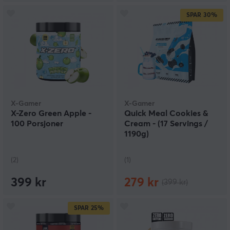
SPAR
30%
X-Gamer
X-Gamer
X-Zero Green Apple -
Quick Meal Cookies &
100 Porsjoner
Cream - (17 Servings /
1190g)
(2)
(1)
399 kr
279 kr
(399 kr)
SPAR
25%