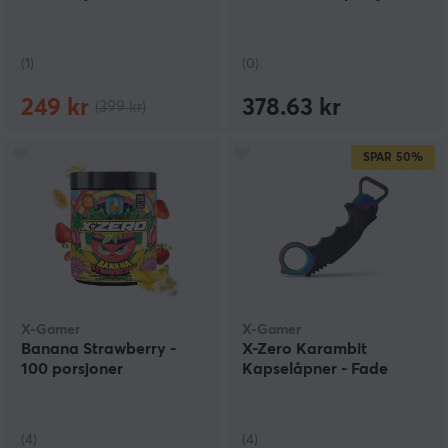
(1)
(0)
249 kr
378.63 kr
(399 kr)
SPAR
50%
X-Gamer
X-Gamer
Banana Strawberry -
X-Zero Karambit
100 porsjoner
Kapselåpner - Fade
(4)
(4)