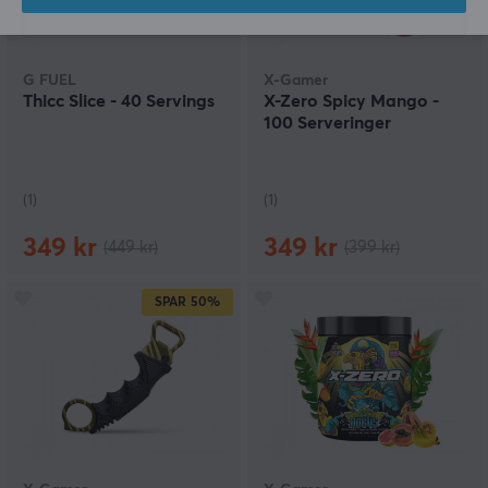
G FUEL
X-Gamer
Thicc Slice - 40 Servings
X-Zero Spicy Mango -
100 Serveringer
(1)
(1)
349 kr
349 kr
(449 kr)
(399 kr)
SPAR
50%