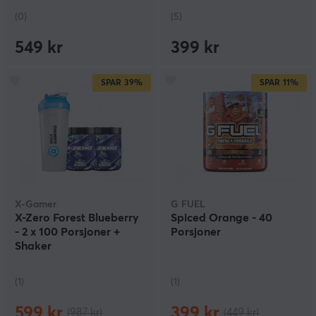
(0)
(5)
549 kr
399 kr
SPAR
39%
SPAR
11%
X-Gamer
G FUEL
X-Zero Forest Blueberry
Spiced Orange - 40
- 2 x 100 Porsjoner +
Porsjoner
Shaker
(1)
(1)
599 kr
399 kr
(987 kr)
(449 kr)