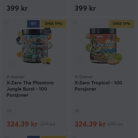
399 kr
399 kr
NY
SPAR
19%
SPAR
19%
X-Gamer
X-Gamer
X-Zero The Phantom
X-Zero Tropical - 100
Jungle Burst - 100
Porsjoner
Porsjoner
(0)
(4)
324.39 kr
324.39 kr
(399 kr)
(399 kr)