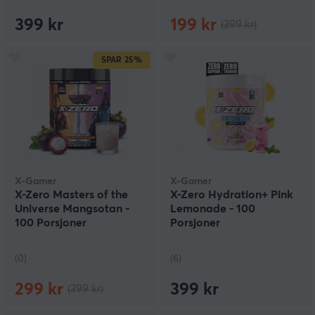
399 kr
199 kr
(399 kr)
SPAR
25%
X-Gamer
X-Gamer
X-Zero Masters of the
X-Zero Hydration+ Pink
Universe Mangsotan -
Lemonade - 100
100 Porsjoner
Porsjoner
(0)
(6)
299 kr
399 kr
(399 kr)