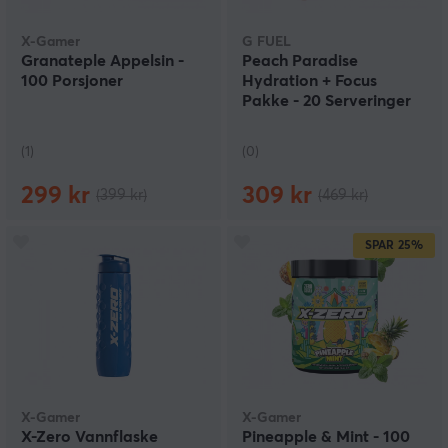
X-Gamer
G FUEL
Granateple Appelsin -
Peach Paradise
100 Porsjoner
Hydration + Focus
Pakke - 20 Serveringer
(1)
(0)
299 kr
309 kr
(399 kr)
(469 kr)
SPAR
25%
X-Gamer
X-Gamer
X-Zero Vannflaske
Pineapple & Mint - 100