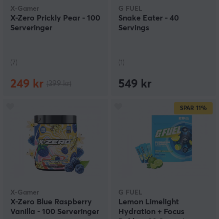
X-Gamer
G FUEL
X-Zero Prickly Pear - 100
Snake Eater - 40
Serveringer
Servings
(7)
(1)
249 kr
549 kr
(399 kr)
SPAR
11%
X-Gamer
G FUEL
X-Zero Blue Raspberry
Lemon Limelight
Vanilla - 100 Serveringer
Hydration + Focus