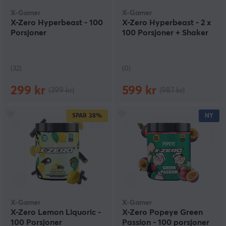
X-Gamer
X-Gamer
X-Zero Hyperbeast - 100
X-Zero Hyperbeast - 2 x
Porsjoner
100 Porsjoner + Shaker
(32)
(0)
299 kr
599 kr
(399 kr)
(987 kr)
SPAR
38%
NY
X-Gamer
X-Gamer
X-Zero Lemon Liquoric -
X-Zero Popeye Green
100 Porsjoner
Passion - 100 porsjoner