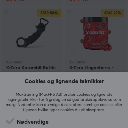
SPAR
50%
SPAR
25%
X-Gamer
X-Gamer
X-Zero Karambit Bottle
X-Zero Lingonberry -
Opener - Night
100 Porsjoner
Cookies og lignende teknikker
(1)
(4)
MaxGaming (MaxFPS AB) bruker cookies og lignende
lagringsteknikker for å gi deg en så god brukeropplevelse som
mulig. Nedenfor kan du velge å akseptere samtlige cookies eller
199 kr
299 kr
(399 kr)
(399 kr)
tilpasse hvilke typer cookies du vil akseptere.
SPAR
25%
Nødvendige