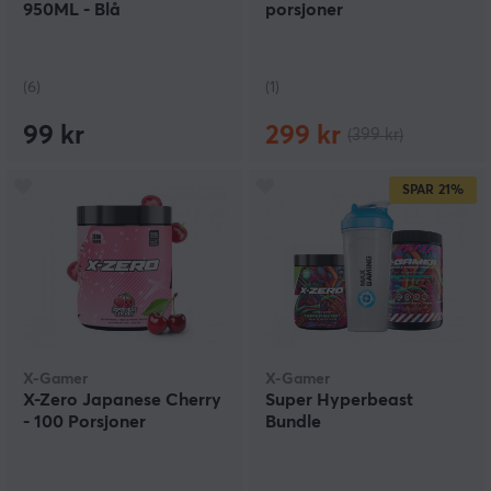
950ML - Blå
porsjoner
(6)
(1)
99 kr
299 kr
(399 kr)
SPAR
21%
X-Gamer
X-Gamer
X-Zero Japanese Cherry
Super Hyperbeast
- 100 Porsjoner
Bundle