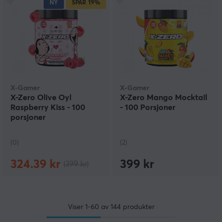
NY
SPAR
19%
X-Gamer
X-Gamer
X-Zero Olive Oyl
X-Zero Mango Mocktail
Raspberry Kiss - 100
- 100 Porsjoner
porsjoner
(0)
(2)
324.39 kr
399 kr
(399 kr)
Viser
1-60
av
144
produkter