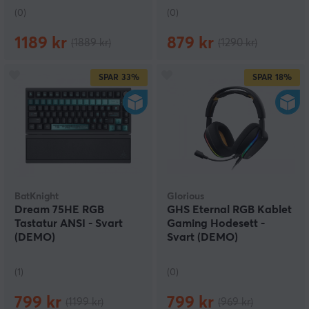
(0)
(0)
1189 kr
879 kr
(1889 kr)
(1290 kr)
SPAR
33%
SPAR
18%
BatKnight
Glorious
Dream 75HE RGB
GHS Eternal RGB Kablet
Tastatur ANSI - Svart
Gaming Hodesett -
(DEMO)
Svart (DEMO)
(1)
(0)
799 kr
799 kr
(1199 kr)
(969 kr)