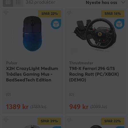
342
produkter
Nyeste hos oss
SPAR
22%
SPAR
14%
Pulsar
Thrustmaster
X2H CrazyLight Medium
T98-X Ferrari 296 GTS
Trådløs Gaming Mus -
Racing Ratt (PC/XBOX)
BadSeedTech Edition
(DEMO)
(DEMO)
(0)
(0)
1389 kr
949 kr
(1789 kr)
(1099 kr)
SPAR
39%
SPAR
32%