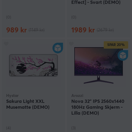
Effect] - Svart (DEMO)
(0)
(0)
989 kr
1989 kr
(1149 kr)
(2679 kr)
SPAR
20%
Hystar
Arozzi
Sakura Light XXL
Nova 32" IPS 2560x1440
Musematte (DEMO)
180Hz Gaming Skjerm -
Lilla (DEMO)
(4)
(3)