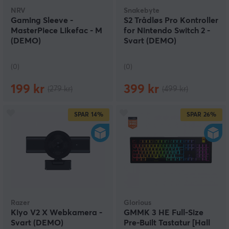
NRV
Snakebyte
Gaming Sleeve -
S2 Trådløs Pro Kontroller
MasterPiece Likefac - M
for Nintendo Switch 2 -
(DEMO)
Svart (DEMO)
(0)
(0)
199 kr
399 kr
(279 kr)
(499 kr)
SPAR
14%
SPAR
26%
Razer
Glorious
Kiyo V2 X Webkamera -
GMMK 3 HE Full-Size
Svart (DEMO)
Pre-Built Tastatur [Hall