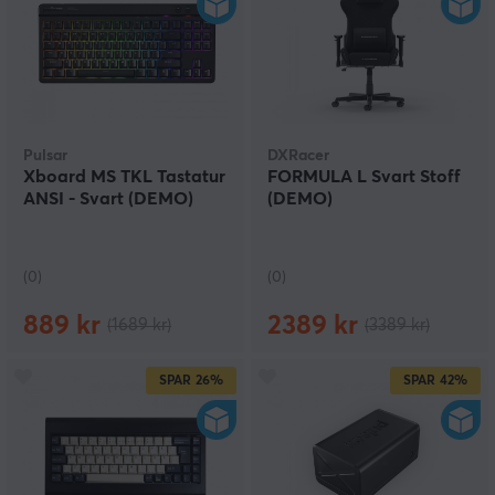
Pulsar
DXRacer
Xboard MS TKL Tastatur
FORMULA L Svart Stoff
ANSI - Svart (DEMO)
(DEMO)
(0)
(0)
889 kr
2389 kr
(1689 kr)
(3389 kr)
SPAR
26%
SPAR
42%