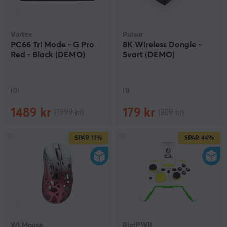
Vortex
Pulsar
PC66 Tri Mode - G Pro
8K Wireless Dongle -
Red - Black (DEMO)
Svart (DEMO)
(0)
(1)
1489 kr
179 kr
(1999 kr)
(309 kr)
SPAR
11%
SPAR
44%
WLMouse
RiotPWR