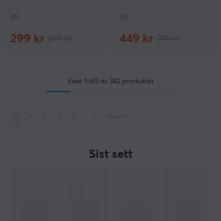
(0)
(0)
299 kr
449 kr
(399 kr)
(749 kr)
Viser
1-60
av
342
produkter
1
2
3
4
5
..
6
Neste
»
Sist sett