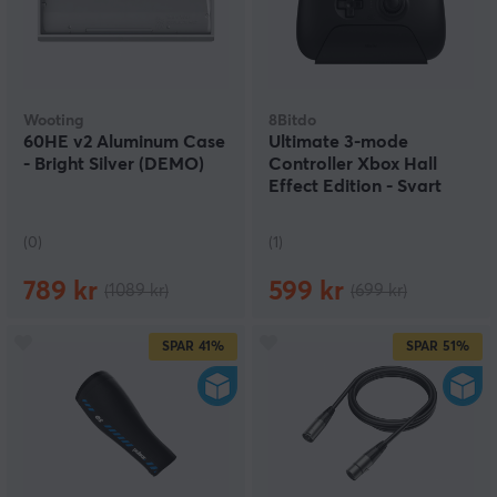
Wooting
8Bitdo
60HE v2 Aluminum Case
Ultimate 3-mode
- Bright Silver (DEMO)
Controller Xbox Hall
Effect Edition - Svart
Trådløs Kontroller
(DEMO)
(0)
(1)
789 kr
599 kr
(1089 kr)
(699 kr)
SPAR
41%
SPAR
51%