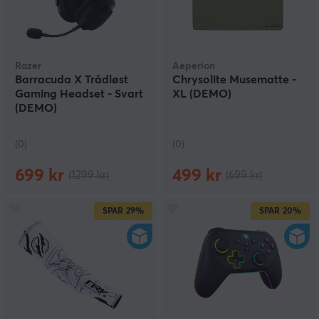
Razer
Aeperion
Barracuda X Trådløst
Chrysolite Musematte -
Gaming Headset - Svart
XL (DEMO)
(DEMO)
(0)
(0)
699 kr
499 kr
(1299 kr)
(699 kr)
SPAR
29%
SPAR
20%