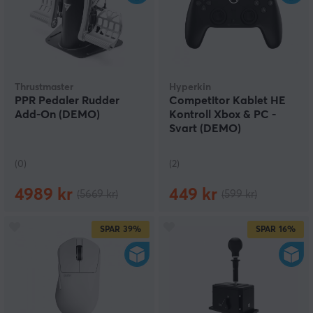
Thrustmaster
Hyperkin
PPR Pedaler Rudder
Competitor Kablet HE
Add-On (DEMO)
Kontroll Xbox & PC -
Svart (DEMO)
(0)
(2)
4989 kr
449 kr
(5669 kr)
(599 kr)
SPAR
39%
SPAR
16%