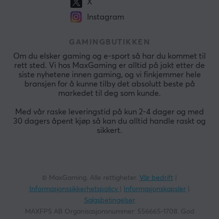
X
Instagram
GAMINGBUTIKKEN
Om du elsker gaming og e-sport så har du kommet til
rett sted. Vi hos MaxGaming er alltid på jakt etter de
siste nyhetene innen gaming, og vi finkjemmer hele
bransjen for å kunne tilby det absolutt beste på
markedet til deg som kunde.
Med vår raske leveringstid på kun 2-4 dager og med
30 dagers åpent kjøp så kan du alltid handle raskt og
sikkert.
© MaxGaming. Alle rettigheter.
Vår bedrift
|
Informasjonssikkerhetspolicy
|
Informasjonskapsler
|
Salgsbetingelser
MAXFPS AB Organisasjonsnummer: 556665-1708. God