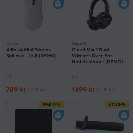
Pulsar
HyperX
Xlite v4 Mini Trådløs
Cloud Mix 2 Dual
Spillmus - Hvit (DEMO)
Wireless Over-Ear
Hodetelefoner (DEMO)
(0)
(0)
789 kr
1499 kr
(1289 kr)
(2189 kr)
SPAR
29%
SPAR
24%