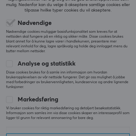
Trådløs Gamingmus -
Nordic ISO (DEMO)
mulig. Nedenfor kan du velge å akseptere samtlige cookies eller
Oransje (DEMO)
tilpasse hvilke typer cookies du vil akseptere.
Nødvendige
(0)
(0)
Nødvendige cookies muliggjør basisfunksjonalitet som kreves for at
1399 kr
399 kr
(1890 kr)
(549 kr)
nettsiden skal fungere på en riktig og sikker måte. Disse cookies brukes
blant annet for å kunne lagre varer i handlekurven, presentere mer
relevant innhold for deg, lagre språkvalg og holde deg innlogget mens du
bytter mellom nettsider.
SPAR
49%
SPAR
17%
Analyse og statistikk
Disse cookies brukes for å samle inn informasjon om hvordan
brukeropplevelsen av vår nettside fungerer. Det gir oss mulighet å jobbe
med forbedringer av brukervennligheten, kundeservice og andre lignende
funksjoner.
Markedsføring
Pulsar
Artisan
Vi bruker cookies for riktig markedsføring og detaljert besøksstatistikk.
X2 Medium Wired
Musematte - FX Key-83 -
Informasjon som samles inn via disse cookies skaper en interesseprofil som
Spillmus - Hvit (DEMO)
XSOFT - XXL - Svart
ligger til grunn for relevant annonsering for bare deg.
(DEMO)