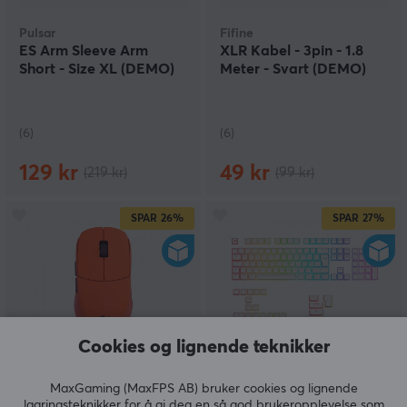
Pulsar
Fifine
ES Arm Sleeve Arm
XLR Kabel - 3pin - 1.8
Short - Size XL (DEMO)
Meter - Svart (DEMO)
(6)
(6)
129 kr
49 kr
(219 kr)
(99 kr)
SPAR
26%
SPAR
27%
Cookies og lignende teknikker
Ninjutso
Glorious
MaxGaming (MaxFPS AB) bruker cookies og lignende
x Vaxee Sora Superlight
Aura V3 Keycaps Hvit -
lagringsteknikker for å gi deg en så god brukeropplevelse som