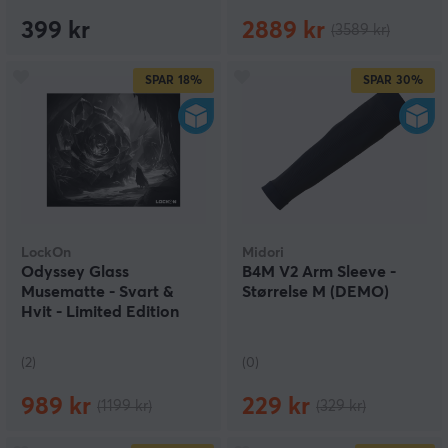
399 kr
2889 kr
(3589 kr)
SPAR
18%
SPAR
30%
LockOn
Midori
Odyssey Glass
B4M V2 Arm Sleeve -
Musematte - Svart &
Størrelse M (DEMO)
Hvit - Limited Edition
(DEMO)
(2)
(0)
989 kr
229 kr
(1199 kr)
(329 kr)