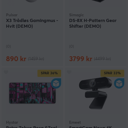
Pulsar
Simagic
X3 Trådløs Gamingmus -
DS-8X H-Pattern Gear
Hvit (DEMO)
Shifter (DEMO)
(0)
(0)
890 kr
3799 kr
(1459 kr)
(4499 kr)
SPAR
36%
SPAR
33%
Hystar
Emeet