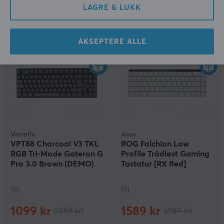
(1)
(2)
LAGRE & LUKK
349 kr
789 kr
(689 kr)
(949 kr)
AKSEPTERE ALLE
SPAR
42%
SPAR
27%
Varmilo
Asus
VPT88 Charcoal V3 TKL
ROG Falchion Low
RGB Tri-Mode Gateron G
Profile Trådløst Gaming
Pro 3.0 Brown (DEMO)
Tastatur [RX Red]
(DEMO)
(0)
(0)
1099 kr
1589 kr
(1889 kr)
(2189 kr)