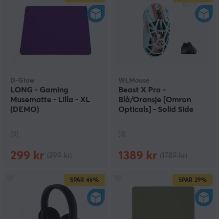
D-Glow
WLMouse
LONG - Gaming
Beast X Pro -
Musematte - Lilla - XL
Blå/Oransje [Omron
(DEMO)
Opticals] - Solid Side
(DEMO)
(0)
(3)
299 kr
1389 kr
(399 kr)
(1789 kr)
SPAR
46%
SPAR
29%