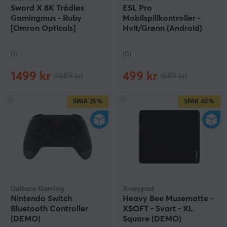
Sword X 8K Trådløs
ESL Pro
Gamingmus - Ruby
Mobilspillkontroller -
[Omron Opticals]
Hvit/Grønn (Android)
(DEMO)
(DEMO)
(1)
(0)
1499 kr
499 kr
(1689 kr)
(889 kr)
SPAR
25%
SPAR
40%
Deltaco Gaming
X-raypad
Nintendo Switch
Heavy Bee Musematte -
Bluetooth Controller
XSOFT - Svart - XL
(DEMO)
Square (DEMO)