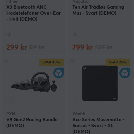
Fifine
Ninjutso
X3 Bluetooth ANC
Ten Air Trådløs Gaming
Hodetelefoner Over-Ear
Mus - Svart (DEMO)
- Hvit (DEMO)
(0)
(0)
299 kr
799 kr
(599 kr)
(1099 kr)
SPAR
40%
SPAR
25%
PXN
Wraith
V9 Gen2 Racing Bundle
Ace Series Musematte -
(DEMO)
Sunset - Svart - XL
(DEMO)