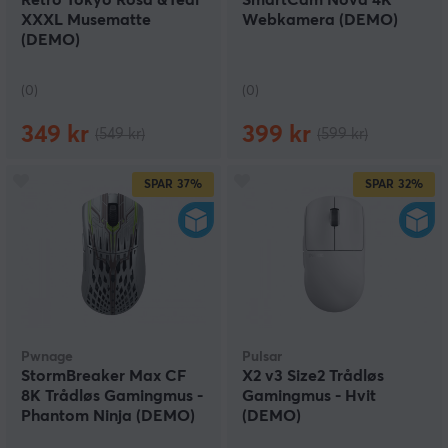
Retro Tokyo Rosa &Teal
SmartCam Nova 4K
XXXL Musematte
Webkamera (DEMO)
(DEMO)
(0)
(0)
349 kr
399 kr
(549 kr)
(599 kr)
SPAR
37%
SPAR
32%
Pwnage
Pulsar
StormBreaker Max CF
X2 v3 Size2 Trådløs
8K Trådløs Gamingmus -
Gamingmus - Hvit
Phantom Ninja (DEMO)
(DEMO)