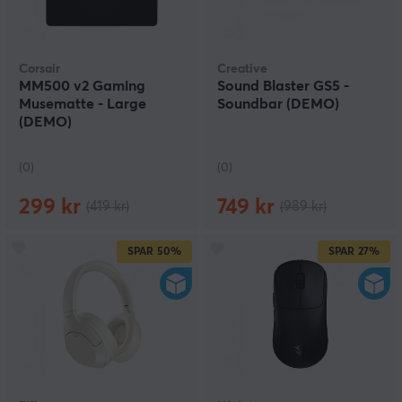
Corsair
Creative
MM500 v2 Gaming
Sound Blaster GS5 -
Musematte - Large
Soundbar (DEMO)
(DEMO)
(0)
(0)
299 kr
749 kr
(419 kr)
(989 kr)
SPAR
50%
SPAR
27%