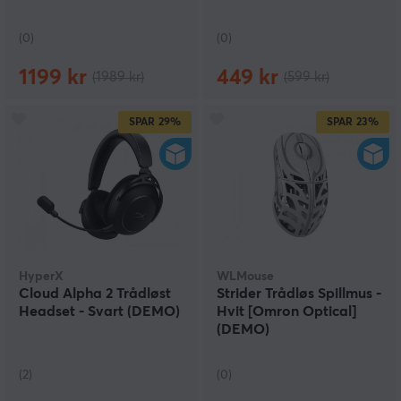
(0)
(0)
1199 kr
449 kr
(1989 kr)
(599 kr)
SPAR
29%
SPAR
23%
HyperX
WLMouse
Cloud Alpha 2 Trådløst
Strider Trådløs Spillmus -
Headset - Svart (DEMO)
Hvit [Omron Optical]
(DEMO)
(2)
(0)