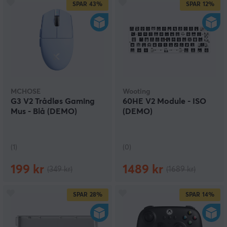
SPAR
43%
SPAR
12%
MCHOSE
Wooting
G3 V2 Trådløs Gaming
60HE V2 Module - ISO
Mus - Blå (DEMO)
(DEMO)
(1)
(0)
199 kr
1489 kr
(349 kr)
(1689 kr)
SPAR
28%
SPAR
14%