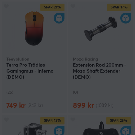
SPAR
21%
SPAR
17%
Teevolution
Moza Racing
Terra Pro Trådløs
Extension Rod 200mm -
Gamingmus - Inferno
Moza Shaft Extender
(DEMO)
(DEMO)
(25)
(0)
749 kr
899 kr
(949 kr)
(1089 kr)
SPAR
12%
SPAR
25%