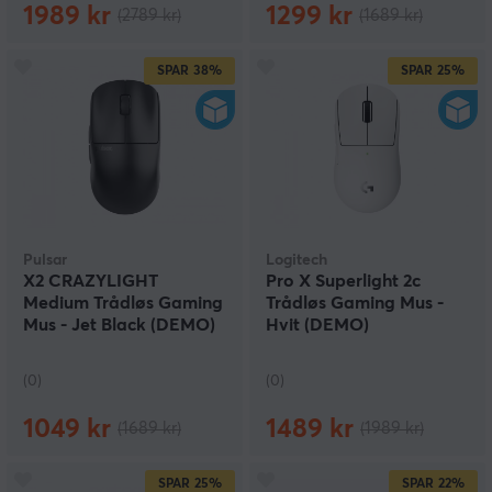
1989 kr
1299 kr
(2789 kr)
(1689 kr)
SPAR
38%
SPAR
25%
Pulsar
Logitech
X2 CRAZYLIGHT
Pro X Superlight 2c
Medium Trådløs Gaming
Trådløs Gaming Mus -
Mus - Jet Black (DEMO)
Hvit (DEMO)
(0)
(0)
1049 kr
1489 kr
(1689 kr)
(1989 kr)
SPAR
25%
SPAR
22%