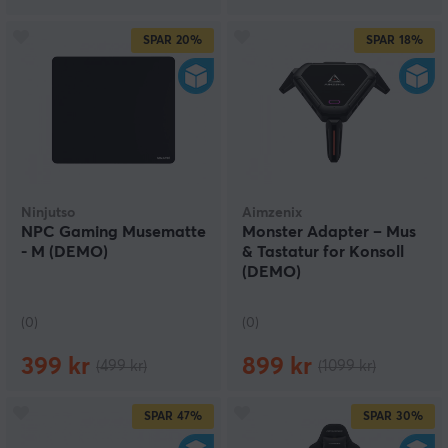
SPAR
20%
SPAR
18%
Ninjutso
Aimzenix
NPC Gaming Musematte
Monster Adapter – Mus
- M (DEMO)
& Tastatur for Konsoll
(DEMO)
(0)
(0)
399 kr
899 kr
(499 kr)
(1099 kr)
SPAR
47%
SPAR
30%