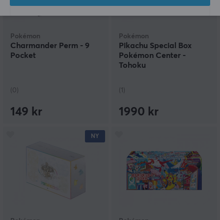
Pokémon
Pokémon
Charmander Perm - 9
Pikachu Special Box
Pocket
Pokémon Center -
Tohoku
(0)
(1)
149 kr
1990 kr
NY