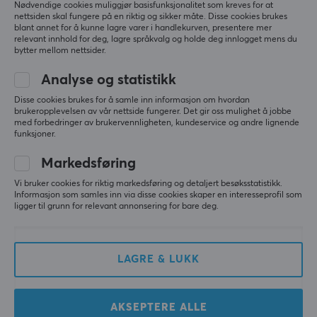
Nødvendige cookies muliggjør basisfunksjonalitet som kreves for at
nettsiden skal fungere på en riktig og sikker måte. Disse cookies brukes
blant annet for å kunne lagre varer i handlekurven, presentere mer
relevant innhold for deg, lagre språkvalg og holde deg innlogget mens du
bytter mellom nettsider.
Analyse og statistikk
Disse cookies brukes for å samle inn informasjon om hvordan
Pokémon
Pokémon
brukeropplevelsen av vår nettside fungerer. Det gir oss mulighet å jobbe
Mega Greninja ex
2026 Dragon Boat
med forbedringer av brukervennligheten, kundeservice og andre lignende
Premium Collection
Festival (Simplified
funksjoner.
Chinese)
Markedsføring
(0)
(0)
Vi bruker cookies for riktig markedsføring og detaljert besøksstatistikk.
Informasjon som samles inn via disse cookies skaper en interesseprofil som
ligger til grunn for relevant annonsering for bare deg.
749 kr
399 kr
LAGRE & LUKK
AKSEPTERE ALLE