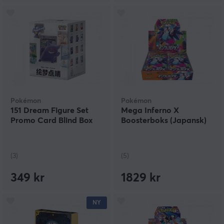
Pokémon
Pokémon
151 Dream Figure Set
Mega Inferno X
Promo Card Blind Box
Boosterboks (Japansk)
(3)
(5)
349 kr
1829 kr
NY