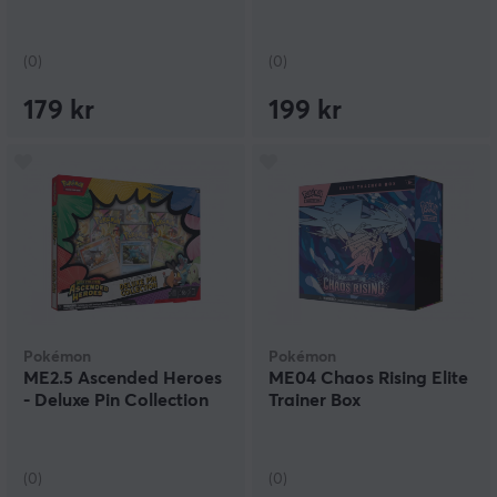
(0)
(0)
179 kr
199 kr
Pokémon
Pokémon
ME2.5 Ascended Heroes
ME04 Chaos Rising Elite
- Deluxe Pin Collection
Trainer Box
(0)
(0)