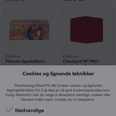
Pokémon
Pokémon
Pikachu Spesialboks
Charizard 9P PRO-
Pokémon Center -
Binder Zip Elite
Hiroshima
Cookies og lignende teknikker
(1)
(1)
MaxGaming (MaxFPS AB) bruker cookies og lignende
lagringsteknikker for å gi deg en så god brukeropplevelse som
mulig. Nedenfor kan du velge å akseptere samtlige cookies eller
2590 kr
459 kr
tilpasse hvilke typer cookies du vil akseptere.
NY
NY
Nødvendige