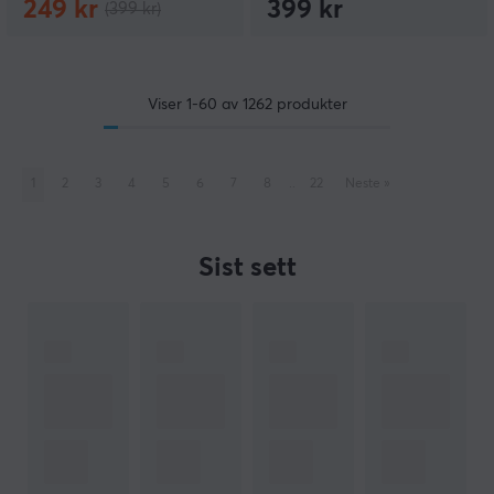
249 kr
399 kr
(399 kr)
Viser
1-60
av
1262
produkter
1
2
3
4
5
6
7
8
..
22
Neste
»
Sist sett