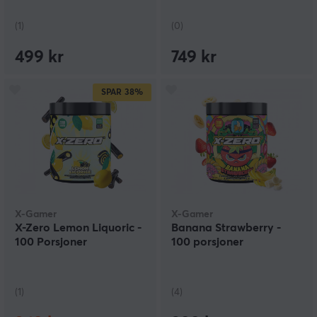
(1)
(0)
499 kr
749 kr
SPAR
38%
X-Gamer
X-Gamer
X-Zero Lemon Liquoric -
Banana Strawberry -
100 Porsjoner
100 porsjoner
(1)
(4)