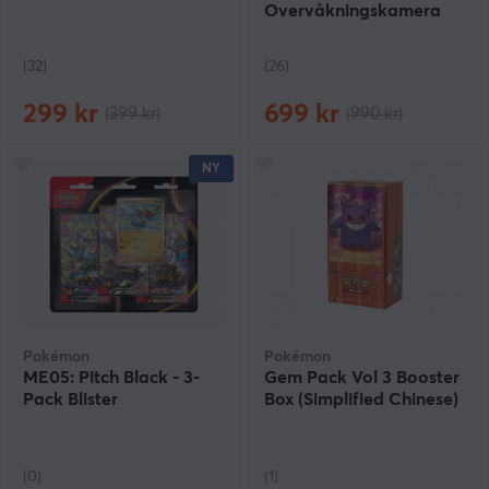
Overvåkningskamera
(32)
(26)
299 kr
699 kr
(399 kr)
(990 kr)
NY
Pokémon
Pokémon
ME05: Pitch Black - 3-
Gem Pack Vol 3 Booster
Pack Blister
Box (Simplified Chinese)
(0)
(1)