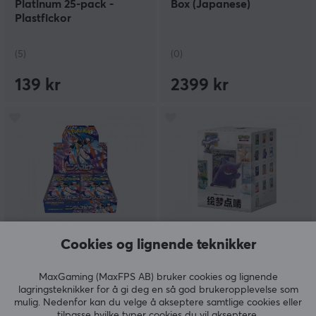
Platinum 25-pack -
Box (Japanese)
Plastfickor
(5)
(0)
139 kr
2399 kr
Pokémon
Pokémon
Cookies og lignende teknikker
Ninja Spinner Booster
151 Dream Figure Set
Box (Japanese)
Promo Card Blind Box
MaxGaming (MaxFPS AB) bruker cookies og lignende
lagringsteknikker for å gi deg en så god brukeropplevelse som
mulig. Nedenfor kan du velge å akseptere samtlige cookies eller
tilpasse hvilke typer cookies du vil akseptere.