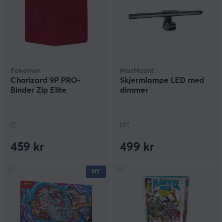
Pokémon
MaxMount
Charizard 9P PRO-
Skjermlampe LED med
Binder Zip Elite
dimmer
(1)
(31)
459 kr
499 kr
NY