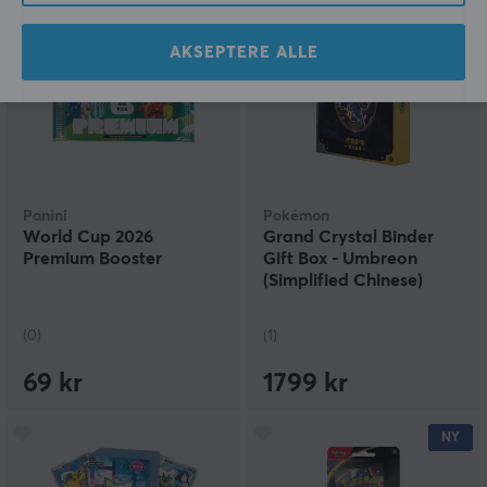
NY
AKSEPTERE ALLE
Panini
Pokémon
World Cup 2026
Grand Crystal Binder
Premium Booster
Gift Box - Umbreon
(Simplified Chinese)
(0)
(1)
69 kr
1799 kr
NY