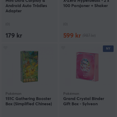
Mini Ultra Carplay &
X-Zero Hyperbeast - 2 x
Android Auto Trådløs
100 Porsjoner + Shaker
Adapter
(0)
(0)
179 kr
599 kr
(987 kr)
NY
Pokémon
Pokémon
151C Gathering Booster
Grand Crystal Binder
Box (Simplified Chinese)
Gift Box - Sylveon