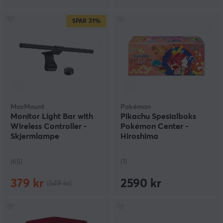
SPAR
31%
MaxMount
Pokémon
Monitor Light Bar with
Pikachu Spesialboks
Wireless Controller -
Pokémon Center -
Skjermlampe
Hiroshima
(65)
(1)
379 kr
2590 kr
(549 kr)