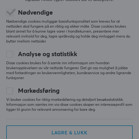
(3)
(4)
Nødvendige
1090 kr
349 kr
Nødvendige cookies muliggjør basisfunksjonalitet som kreves for at
nettsiden skal fungere på en riktig og sikker måte. Disse cookies brukes
SPAR
20%
blant annet for å kunne lagre varer i handlekurven, presentere mer
relevant innhold for deg, lagre språkvalg og holde deg innlogget mens du
bytter mellom nettsider.
Analyse og statistikk
Disse cookies brukes for å samle inn informasjon om hvordan
brukeropplevelsen av vår nettside fungerer. Det gir oss mulighet å jobbe
med forbedringer av brukervennligheten, kundeservice og andre lignende
funksjoner.
Pokémon
MaxMount
Mega Inferno X
Trådløs Håndholdt
Markedsføring
Boosterboks (Japansk)
Trykkluft/Støvblåser
Vi bruker cookies for riktig markedsføring og detaljert besøksstatistikk.
Informasjon som samles inn via disse cookies skaper en interesseprofil som
ligger til grunn for relevant annonsering for bare deg.
(5)
(52)
1829 kr
799 kr
(999 kr)
LAGRE & LUKK