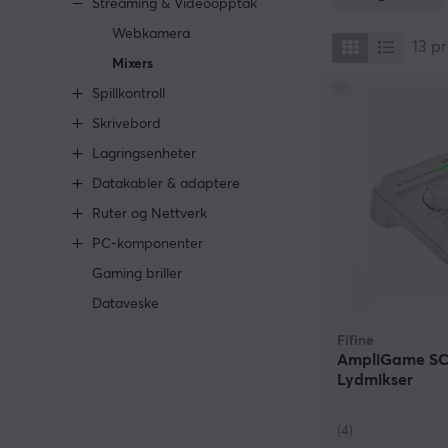
Streaming & Videoopptak
Webkamera
13
pr
Mixers
Spillkontroll
Skrivebord
Lagringsenheter
Datakabler & adaptere
Ruter og Nettverk
PC-komponenter
Gaming briller
Dataveske
Fifine
AmpliGame SC8
Lydmikser
(4)