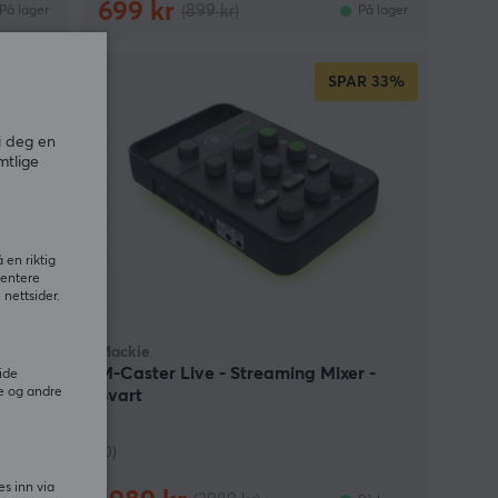
699 kr
(899 kr)
På lager
På lager
R
22%
SPAR
33%
i deg en
mtlige
 en riktig
sentere
nettsider.
Mackie
it
M-Caster Live - Streaming Mixer -
ide
e og andre
Svart
(0)
es inn via