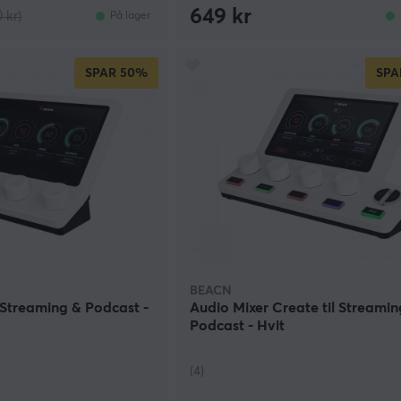
649 kr
 kr)
På lager
SPAR
50%
SPA
BEACN
l Streaming & Podcast -
Audio Mixer Create til Streamin
Podcast - Hvit
(4)