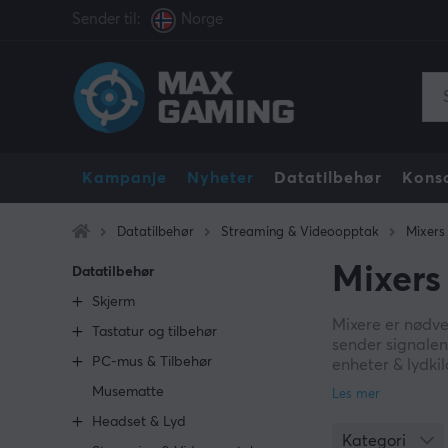
Sender til:
Norge
Kampanje
Nyheter
Datatilbehør
Konso
Datatilbehør
Streaming & Videoopptak
Mixers
Mixers
Datatilbehør
Skjerm
Mixere er nødve
Tastatur og tilbehør
sender signalen
PC-mus & Tilbehør
enheter & lydki
Musematte
Dette skaper et 
Headset & Lyd
der flere enhet
Kategori
risikoen for at 