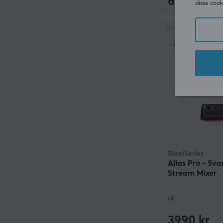
699 kr
disse cook
SteelSeries
Alias Pro - Sv
Stream Mixer
(4)
3990 kr