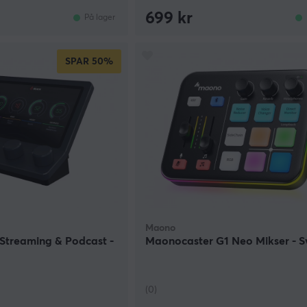
699 kr
På lager
SPAR
50%
Maono
l Streaming & Podcast -
Maonocaster G1 Neo Mikser - S
(0)