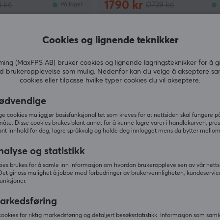
1790 kr
 kr)
(2739 kr)
På lager
SPA
Cookies og lignende teknikker
ng (MaxFPS AB) bruker cookies og lignende lagringsteknikker for å g
d brukeropplevelse som mulig. Nedenfor kan du velge å akseptere sa
cookies eller tilpasse hvilke typer cookies du vil akseptere.
ødvendige
 cookies muliggjør basisfunksjonalitet som kreves for at nettsiden skal fungere på
måte. Disse cookies brukes blant annet for å kunne lagre varer i handlekurven, pre
nt innhold for deg, lagre språkvalg og holde deg innlogget mens du bytter mellom 
nalyse og statistikk
Fifine
3 Gaming USB Mixer -
AmpliGame SC9 Lydmikser - Hv
ies brukes for å samle inn informasjon om hvordan brukeropplevelsen av vår netts
Det gir oss mulighet å jobbe med forbedringer av brukervennligheten, kundeservic
Streaming & Podkast -
unksjoner.
arkedsføring
(0)
cookies for riktig markedsføring og detaljert besøksstatistikk. Informasjon som saml