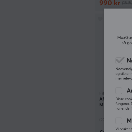
990 kr
(1990
MaxGami
så go
N
Nødvendige
og sikker 
mer releva
A
Fifine
AMPLIGAME SC
Disse cook
fungerer. 
Miksebord for 
lignende f
Hvit
(20)
M
Vi bruker 