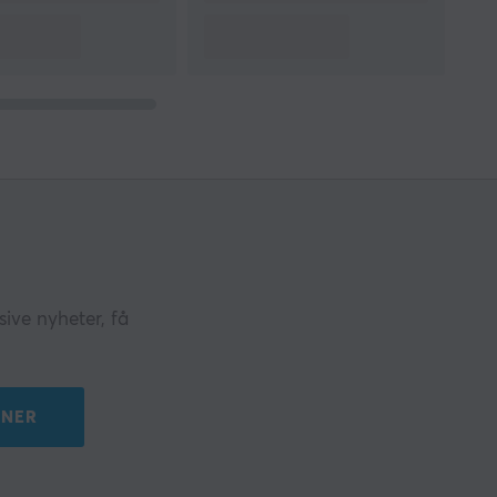
ive nyheter, få
NER