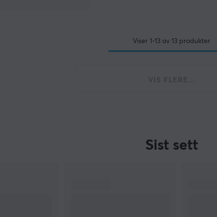
Viser
1-13
av
13
produkter
VIS FLERE...
Sist sett