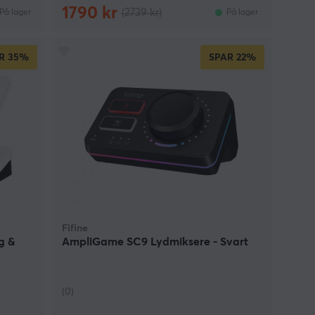
1790 kr
(2739 kr)
På lager
På lager
R
35%
SPAR
22%
Fifine
g &
AmpliGame SC9 Lydmiksere - Svart
(0)