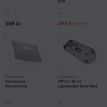
S/M
(9)
(0)
369 kr
499 kr
(599 kr)
MaxGaming
TJ Exclusives
Varmepose -
OP1 8 / 8k v2
Håndvarmer
Lightweight Base Mod
(23)
(2)