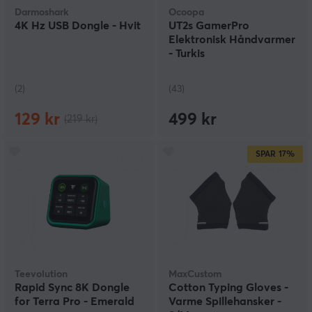
Darmoshark
Ocoopa
4K Hz USB Dongle - Hvit
UT2s GamerPro
Elektronisk Håndvarmer
- Turkis
(2)
(43)
129 kr
499 kr
(219 kr)
SPAR
17%
Teevolution
MaxCustom
Rapid Sync 8K Dongle
Cotton Typing Gloves -
for Terra Pro - Emerald
Varme Spillehansker -