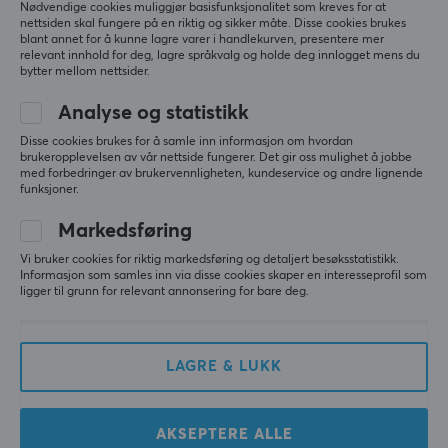
Nødvendige cookies muliggjør basisfunksjonalitet som kreves for at
nettsiden skal fungere på en riktig og sikker måte. Disse cookies brukes
blant annet for å kunne lagre varer i handlekurven, presentere mer
relevant innhold for deg, lagre språkvalg og holde deg innlogget mens du
bytter mellom nettsider.
Analyse og statistikk
Disse cookies brukes for å samle inn informasjon om hvordan
Endgame Gear
MaxMount
brukeropplevelsen av vår nettside fungerer. Det gir oss mulighet å jobbe
OP1 Universal Switch
Finger Trainer i silikon -
med forbedringer av brukervennligheten, kundeservice og andre lignende
Pack - 2x Switch PCBer +
Håndledd/Grip Trainer -
funksjoner.
14 Switcher
3kg
Markedsføring
(1)
(11)
Vi bruker cookies for riktig markedsføring og detaljert besøksstatistikk.
Informasjon som samles inn via disse cookies skaper en interesseprofil som
ligger til grunn for relevant annonsering for bare deg.
259 kr
49 kr
LAGRE & LUKK
AKSEPTERE ALLE