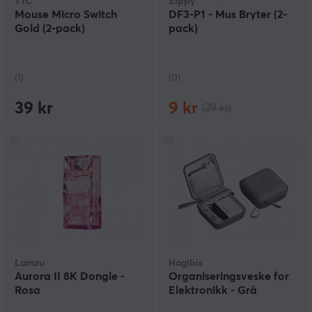
TTC
Zippy
Mouse Micro Switch
DF3-P1 - Mus Bryter (2-
Gold (2-pack)
pack)
(1)
(0)
39 kr
9 kr
(39 kr)
Lamzu
Hagibis
Aurora II 8K Dongle -
Organiseringsveske for
Rosa
Elektronikk - Grå