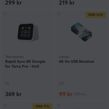
299 kr
219 kr
SPAR
50%
Teevolution
Lamzu
Rapid Sync 8K Dongle
4K Hz USB Receiver
for Terra Pro - Hvit
(9)
(27)
369 kr
99 kr
(199 kr)
SPAR
17%