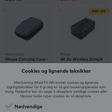
SPAR
61%
MaxCustom
Pulsar
Mouse Carrying Case -
4K Hz Wireless Dongle
Bæreveske til Mus
Cookies og lignende teknikker
(4)
(22)
MaxGaming (MaxFPS AB) bruker cookies og lignende
lagringsteknikker for å gi deg en så god brukeropplevelse som
mulig. Nedenfor kan du velge å akseptere samtlige cookies eller
129 kr
129 kr
(329 kr)
tilpasse hvilke typer cookies du vil akseptere.
Nødvendige