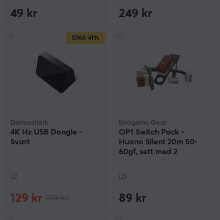
49 kr
249 kr
SPAR
41%
Darmoshark
Endgame Gear
4K Hz USB Dongle -
OP1 Switch Pack -
Svart
Huano Silent 20m 50-
60gf, sett med 2
(2)
(2)
129 kr
89 kr
(219 kr)