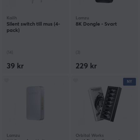
Kailh
Lamzu
Silent switch till mus (4-
8K Dongle - Svart
pack)
(14)
(3)
39 kr
229 kr
NY
Lamzu
Orbital Works