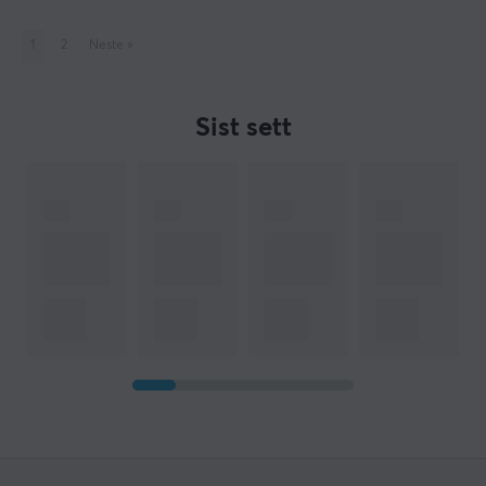
1
2
Neste
»
Sist sett