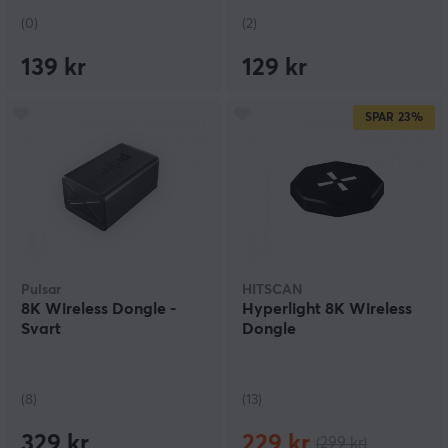
(0)
(2)
139 kr
129 kr
SPAR
23%
Pulsar
HITSCAN
8K Wireless Dongle -
Hyperlight 8K Wireless
Svart
Dongle
(8)
(13)
329 kr
229 kr
(299 kr)