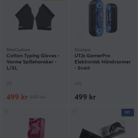
MaxCustom
Ocoopa
Cotton Typing Gloves -
UT2s GamerPro
Varme Spillehansker -
Elektronisk Håndvarmer
L/XL
- Svart
(0)
(43)
499 kr
499 kr
(599 kr)
NY