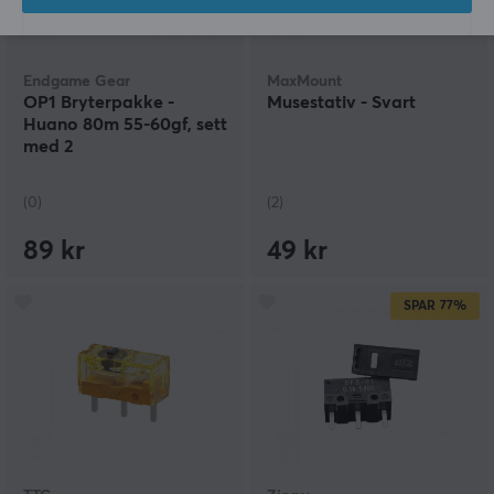
Endgame Gear
MaxMount
OP1 Bryterpakke -
Musestativ - Svart
Huano 80m 55-60gf, sett
med 2
(0)
(2)
89 kr
49 kr
SPAR
77%