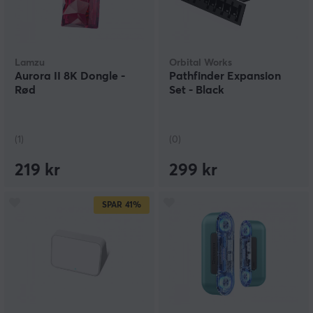
Lamzu
Orbital Works
Aurora II 8K Dongle -
Pathfinder Expansion
Rød
Set - Black
(1)
(0)
219 kr
299 kr
SPAR
41%