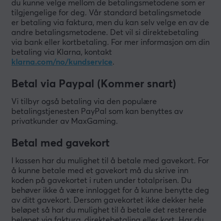
du kunne velge mellom de betalingsmetodene som er
tilgjengelige for deg. Vår standard betalingsmetode
er betaling via faktura, men du kan selv velge en av de
andre betalingsmetodene. Det vil si direktebetaling
via bank eller kortbetaling. For mer informasjon om din
betaling via Klarna, kontakt
klarna.com/no/kundservice
.
Betal via Paypal (Kommer snart)
Vi tilbyr også betaling via den populære
betalingstjenesten PayPal som kan benyttes av
privatkunder av MaxGaming.
Betal med gavekort
I kassen har du mulighet til å betale med gavekort. For
å kunne betale med et gavekort må du skrive inn
koden på gavekortet i ruten under totalprisen. Du
behøver ikke å være innlogget for å kunne benytte deg
av ditt gavekort. Dersom gavekortet ikke dekker hele
beløpet så har du mulighet til å betale det resterende
beløpet via faktura, direktebetaling eller kort. Har du