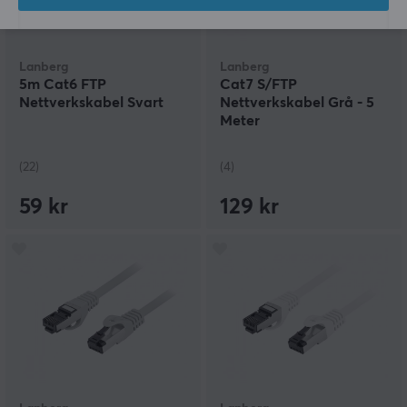
Lanberg
Lanberg
5m Cat6 FTP
Cat7 S/FTP
Nettverkskabel Svart
Nettverkskabel Grå - 5
Meter
(22)
(4)
59 kr
129 kr