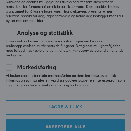
Nødvendige cookies muliggjør basisfunksjonalitet som kreves for at
nettsiden skal fungere på en riktig og sikker måte. Disse cookies brukes
blant annet for å kunne lagre varer i handlekurven, presentere mer
relevant innhold for deg, lagre språkvalg og holde deg innlogget mens du
bytter mellom nettsider.
Analyse og statistikk
Disse cookies brukes for å samle inn informasjon om hvordan
Lanberg
Lanberg
brukeropplevelsen av vår nettside fungerer. Det gir oss mulighet å jobbe
2 Meter Cat6A S/FTP
CAT.6A S/FTP LSZH CU -
med forbedringer av brukervennligheten, kundeservice og andre lignende
LSZH CU
Nettverkskabel - Svart -
funksjoner.
Nettverkskabel Grå
1.5 Meter
Markedsføring
(2)
(2)
Vi bruker cookies for riktig markedsføring og detaljert besøksstatistikk.
Informasjon som samles inn via disse cookies skaper en interesseprofil som
ligger til grunn for relevant annonsering for bare deg.
59 kr
79 kr
LAGRE & LUKK
AKSEPTERE ALLE