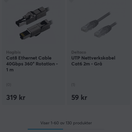
Hagibis
Deltaco
Cat8 Ethernet Cable
UTP Nettverkskabel
40Gbps 360° Rotation -
Cat6 2m - Grå
1 m
(0)
(1)
319 kr
59 kr
Viser
1-60
av
130
produkter