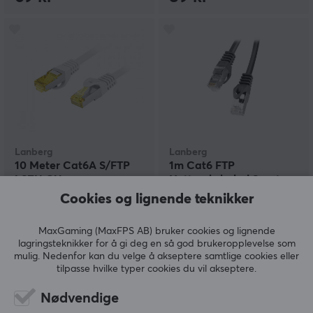
Lanberg
Lanberg
10 Meter Cat6A S/FTP
1m Cat6 FTP
LSZH CU
Nettverkskabel Svart
Nettverkskabel Grå
Cookies og lignende teknikker
(2)
(22)
MaxGaming (MaxFPS AB) bruker cookies og lignende
lagringsteknikker for å gi deg en så god brukeropplevelse som
mulig. Nedenfor kan du velge å akseptere samtlige cookies eller
119 kr
29 kr
tilpasse hvilke typer cookies du vil akseptere.
Nødvendige