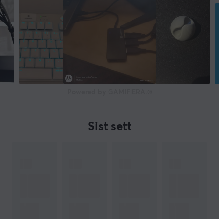
Farge
Svart
FORBINDELSE
Tilkobling fra
RJ45 (Han)
Powered by GAMIFIERA.®
Tilkobling til
RJ45 (Han)
Sist sett
GARANTI
Produsentens garanti
2 års garanti