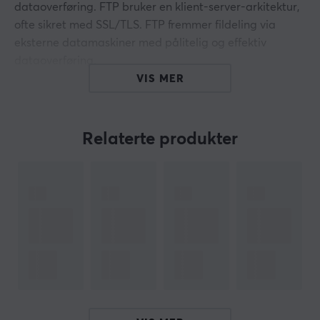
dataoverføring. FTP bruker en klient-server-arkitektur,
ofte sikret med SSL/TLS. FTP fremmer fildeling via
eksterne datamaskiner med pålitelig og effektiv
dataoverføring.
VIS MER
Kjennetegn:
LAN-kabel kategori 6 FTP (skjermet).
Lengde 305m.
Relaterte produkter
- Ledningene er laget av rent kobber (CU 100%
kobber).
- AWG 24 (4 * 2 * 0,57 mm).
- Ledergjenging: enkel ledning.
- Farge svart.
- Trykket lengdeteller for hver meter.
- Utvendig PVC-isolasjon: 7,3 mm.
- HDPE lederisolasjon: 1,17 mm.
- Drift opp til 250 MHz.
Pakke: Tretrommel.