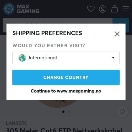
Datatilbehør
Datakabler & adaptere
Nettverkskabel
SHIPPING PREFERENCES
WOULD YOU RATHER VISIT?
International
CHANGE COUNTRY
Continue to
www.maxgaming.no
LANBERG
305 Meter Cat6 FTP Nettverkskabel