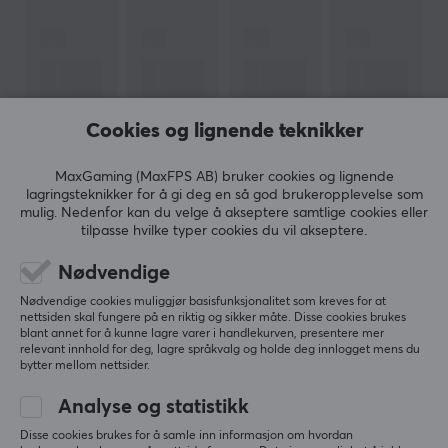
Produsentens artikkelnr: LCF6-21CU-0305-BK
OM VAREMERKET
Kabelløsninger for alle med
Lanberg
- Utvikling og
Cookies og lignende teknikker
fleksibilitet definerer Lanberg, som tilbyr forskjellige
løsninger innenfor nettverk og kabling. Det brede
MaxGaming (MaxFPS AB) bruker cookies og lignende
produktsortimentet deres utvikles hele tiden, og
lagringsteknikker for å gi deg en så god brukeropplevelse som
varemerket bygger på kontinuerlig kvalitetsforbedring
mulig. Nedenfor kan du velge å akseptere samtlige cookies eller
VIS MER
tilpasse hvilke typer cookies du vil akseptere.
av produktene. Talentet deres for å skreddersy
produkter etter markedets behov har bidratt med
Nødvendige
kontinuerlig tilvekst.
ANMELDELSER (0)
SPØRSMÅL OG SVAR (0)
FELLESS
Nødvendige cookies muliggjør basisfunksjonalitet som kreves for at
nettsiden skal fungere på en riktig og sikker måte. Disse cookies brukes
Hvis du er på jakt etter en kabel eller adapter, så har
blant annet for å kunne lagre varer i handlekurven, presentere mer
relevant innhold for deg, lagre språkvalg og holde deg innlogget mens du
Lanberg med sin brede produktportefølje sannsynligvis
bytter mellom nettsider.
5
0%
det du leter etter. Utøver det så tilbyr de løsninger som
0.0
4
0%
Analyse og statistikk
strukturert kabling, inkludert LAN- og patchkabler, og
3
0%
dessuten verktøy til å bygge LAN-nettverksinfrastruktur
2
0%
Disse cookies brukes for å samle inn informasjon om hvordan
Basert på 0 vurderinger