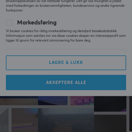
brukeropplevelsen av vår nettside fungerer. Det gir oss mulighet å jobbe
1
0%
med. Du finner også verktøy og produkter som hjelper
med forbedringer av brukervennligheten, kundeservice og andre lignende
deg med å trekke alle kabler riktig.
funksjoner.
SKRIV ANMELDELSE
Markedsføring
SPESIFIKASJONER
Vi bruker cookies for riktig markedsføring og detaljert besøksstatistikk.
Informasjon som samles inn via disse cookies skaper en interesseprofil som
DIMENSJON & VEKT
ligger til grunn for relevant annonsering for bare deg.
Mer fra vårt fellesskap
Kabellengde
305 meter
LAGRE & LUKK
EGENSKAPER
Kabeltype
AKSEPTERE ALLE
Cat6
Teknikk
F/UTP
Formfaktor
Rund