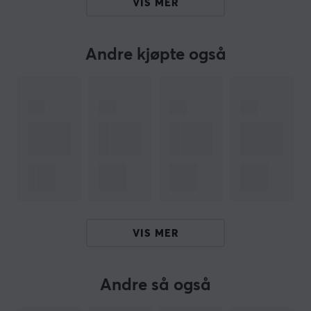
VIS MER
- Emballasjemål (B x D x H): 53x53x31 cm.
Elektriske egenskaper (20 grader Celsius):
Andre kjøpte også
- DC motstand: 9,1 Ohm / 100m
- Kapasitet i par til bakke: 160pF / 100m.
Karakteristisk impedans: 100 Ohm ± 15.
- Transport- og lagringstemperatur: 0 - 60 grader.
- Driftstemperatur: -20 - 75 grader.
- Arbeidsavstand: 100m.
Hei!
Jeg er en oversettelsesrobot på MaxGaming og jeg har
oversatt denne produktteksten. Hvis du opplever feil i
teksten, kan du gjerne
dele tilbakemeldinger med meg.
VIS MER
Andre så også
ARTIKKELNUMMER
Vårt artikkelnummer: 15297