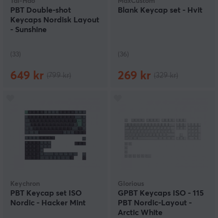
Tai-Hao
MaxCustom
PBT Double-shot
Blank Keycap set - Hvit
Keycaps Nordisk Layout
- Sunshine
(33)
(36)
649 kr
269 kr
(799 kr)
(329 kr)
Keychron
Glorious
PBT Keycap set ISO
GPBT Keycaps ISO - 115
Nordic - Hacker Mint
PBT Nordic-Layout -
Arctic White