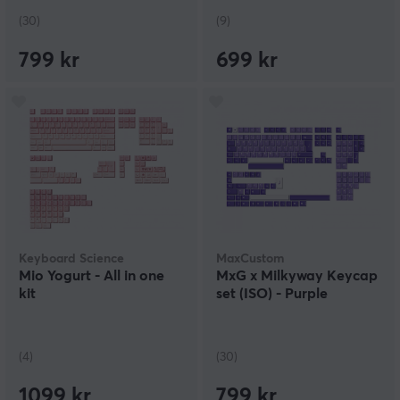
(30)
(9)
799 kr
699 kr
Keyboard Science
MaxCustom
Mio Yogurt - All in one
MxG x Milkyway Keycap
kit
set (ISO) - Purple
(4)
(30)
1099 kr
799 kr