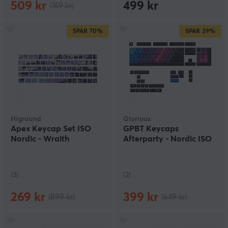
509 kr
499 kr
(769 kr)
SPAR
70%
SPAR
39%
Higround
Glorious
Apex Keycap Set ISO
GPBT Keycaps
Nordic - Wraith
Afterparty - Nordic ISO
(3)
(2)
269 kr
399 kr
(899 kr)
(649 kr)