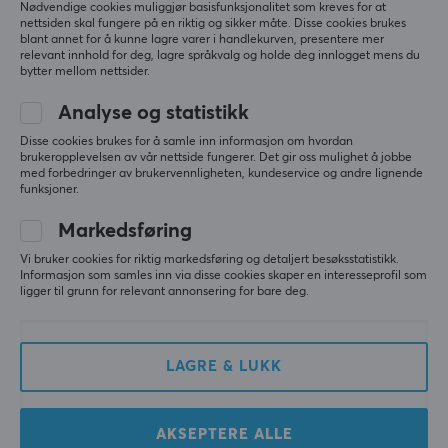
Nødvendige cookies muliggjør basisfunksjonalitet som kreves for at
nettsiden skal fungere på en riktig og sikker måte. Disse cookies brukes
blant annet for å kunne lagre varer i handlekurven, presentere mer
relevant innhold for deg, lagre språkvalg og holde deg innlogget mens du
bytter mellom nettsider.
Analyse og statistikk
Disse cookies brukes for å samle inn informasjon om hvordan
KBDfans
Keymoji
brukeropplevelsen av vår nettside fungerer. Det gir oss mulighet å jobbe
PBTfans Lucy R2 - Base
Animal Ice Cream -
med forbedringer av brukervennligheten, kundeservice og andre lignende
kit
Matcha
funksjoner.
Markedsføring
(0)
(1)
Vi bruker cookies for riktig markedsføring og detaljert besøksstatistikk.
Informasjon som samles inn via disse cookies skaper en interesseprofil som
ligger til grunn for relevant annonsering for bare deg.
849 kr
219 kr
LAGRE & LUKK
AKSEPTERE ALLE