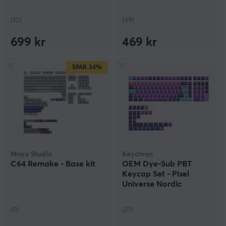
(10)
(49)
699 kr
469 kr
SPAR
34%
Moyu Studio
Keychron
C64 Remake - Base kit
OEM Dye-Sub PBT
Keycap Set - Pixel
Universe Nordic
(0)
(27)