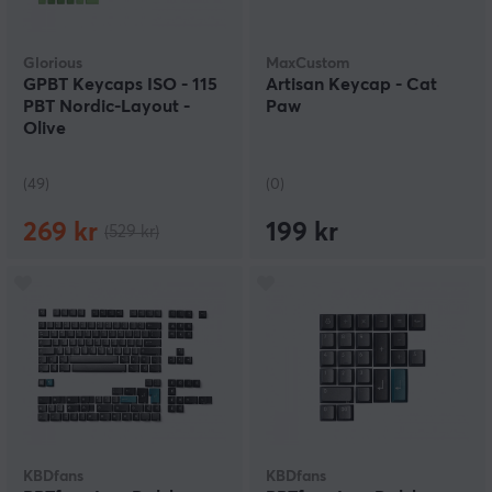
Glorious
MaxCustom
GPBT Keycaps ISO - 115
Artisan Keycap - Cat
PBT Nordic-Layout -
Paw
Olive
(49)
(0)
269 kr
199 kr
(529 kr)
KBDfans
KBDfans