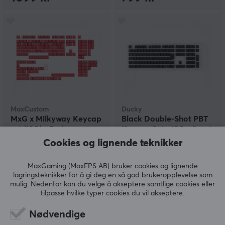
MaxCustom
Ducky
MxG x Milkyway Keycap
Black Double-Shot PBT
set (ISO) - Red
Keycap Set - ISO - Svart
Cookies og lignende teknikker
(30)
(4)
MaxGaming (MaxFPS AB) bruker cookies og lignende
lagringsteknikker for å gi deg en så god brukeropplevelse som
mulig. Nedenfor kan du velge å akseptere samtlige cookies eller
799 kr
599 kr
tilpasse hvilke typer cookies du vil akseptere.
Nødvendige