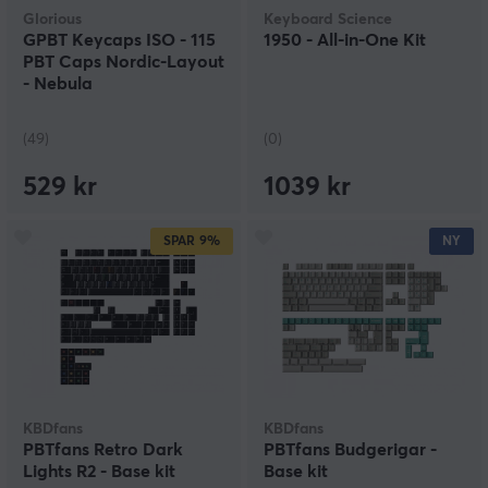
Glorious
Keyboard Science
GPBT Keycaps ISO - 115
1950 - All-in-One Kit
PBT Caps Nordic-Layout
- Nebula
(49)
(0)
529 kr
1039 kr
SPAR
9%
NY
KBDfans
KBDfans
PBTfans Retro Dark
PBTfans Budgerigar -
Lights R2 - Base kit
Base kit