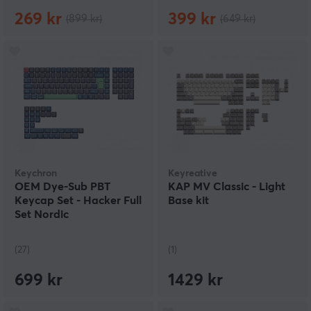
269 kr
399 kr
(899 kr)
(649 kr)
Keychron
Keyreative
OEM Dye-Sub PBT
KAP MV Classic - Light
Keycap Set - Hacker Full
Base kit
Set Nordic
(27)
(1)
699 kr
1429 kr