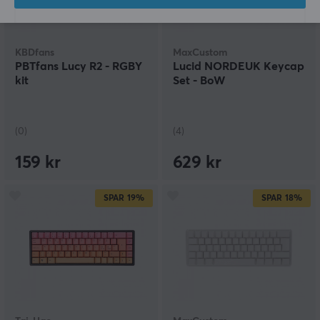
KBDfans
MaxCustom
PBTfans Lucy R2 - RGBY
Lucid NORDEUK Keycap
kit
Set - BoW
(0)
(4)
159 kr
629 kr
SPAR
19%
SPAR
18%