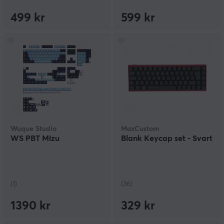
499 kr
599 kr
Wuque Studio
MaxCustom
WS PBT Mizu
Blank Keycap set - Svart
(1)
(36)
1390 kr
329 kr