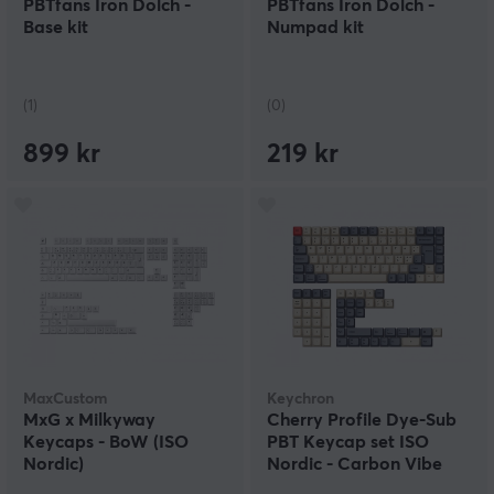
PBTfans Iron Dolch -
PBTfans Iron Dolch -
Base kit
Numpad kit
(1)
(0)
899 kr
219 kr
MaxCustom
Keychron
MxG x Milkyway
Cherry Profile Dye-Sub
Keycaps - BoW (ISO
PBT Keycap set ISO
Nordic)
Nordic - Carbon Vibe