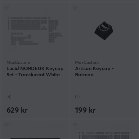
MaxCustom
MaxCustom
Lucid NORDEUK Keycap
Artisan Keycap -
Set - Translucent White
Batman
(4)
(2)
629 kr
199 kr