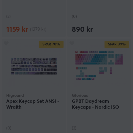
(2)
(0)
1159 kr
890 kr
(1279 kr)
SPAR
70%
SPAR
39%
Higround
Glorious
Apex Keycap Set ANSI -
GPBT Daydream
Wraith
Keycaps - Nordic ISO
(0)
(2)