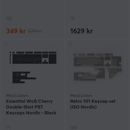
(12)
(3)
349 kr
1629 kr
(529 kr)
MaxCustom
MaxCustom
Essential WoB Cherry
Retro 101 Keycap set
Double-Shot PBT
(ISO Nordic)
Keycaps Nordic - Black
(7)
(28)