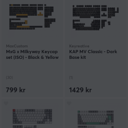
MaxCustom
Keyreative
MxG x Milkyway Keycap
KAP MV Classic - Dark
set (ISO) - Black & Yellow
Base kit
(30)
(1)
799 kr
1429 kr