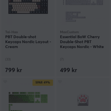
Tai-Hao
MaxCustom
PBT Double-shot
Essential BoW Cherry
Keycaps Nordic Layout -
Double-Shot PBT
Cream
Keycaps Nordic - White
(33)
(7)
799 kr
499 kr
SPAR
49%