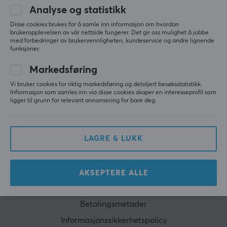
ABONNER
Analyse og statistikk
Disse cookies brukes for å samle inn informasjon om hvordan
brukeropplevelsen av vår nettside fungerer. Det gir oss mulighet å jobbe
med forbedringer av brukervennligheten, kundeservice og andre lignende
funksjoner.
KUNDESERVICE
Markedsføring
Kundeservice
Vi bruker cookies for riktig markedsføring og detaljert besøksstatistikk.
Spørsmål og svar
Informasjon som samles inn via disse cookies skaper en interesseprofil som
ligger til grunn for relevant annonsering for bare deg.
Salgsbetingelser
Angre kjøp
LAGRE & LUKK
MAXGAMING
Policy for informasjonskapsler
AKSEPTERE ALLE
Om MaxGaming
Betalingsmetoder
Informasjonssikkerhetspolicy