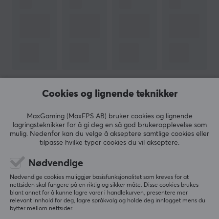
Cookies og lignende teknikker
MaxGaming (MaxFPS AB) bruker cookies og lignende
lagringsteknikker for å gi deg en så god brukeropplevelse som
mulig. Nedenfor kan du velge å akseptere samtlige cookies eller
Nyhetsbrev for gamere
tilpasse hvilke typer cookies du vil akseptere.
Nødvendige
Mer enn 400 000 gamere abonnerer i dag på vårt
nyhetsbrev. Få eksklusive nyheter, få gode tilbud og
Nødvendige cookies muliggjør basisfunksjonalitet som kreves for at
nettsiden skal fungere på en riktig og sikker måte. Disse cookies brukes
mye mer!
blant annet for å kunne lagre varer i handlekurven, presentere mer
relevant innhold for deg, lagre språkvalg og holde deg innlogget mens du
bytter mellom nettsider.