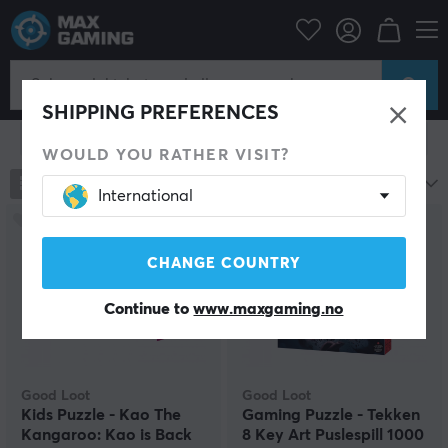
Hjem & Fritid
Gadgets
Puslespill
Puslespill
SHIPPING PREFERENCES
Vis filter
WOULD YOU RATHER VISIT?
2
produkter
Mest populære
International
CHANGE COUNTRY
Continue to
www.maxgaming.no
Good Loot
Good Loot
Kids Puzzle - Kao The
Gaming Puzzle - Tekken
Kangaroo: Kao is Back
8 Key Art Puslespill 1000