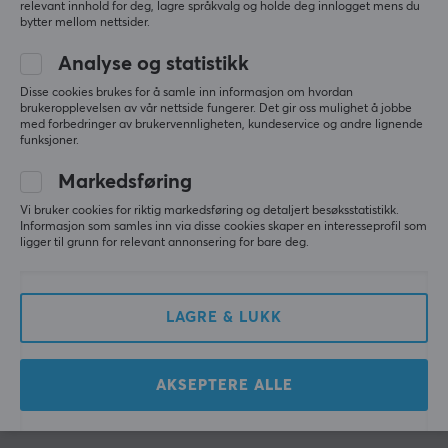
relevant innhold for deg, lagre språkvalg og holde deg innlogget mens du
bytter mellom nettsider.
MaxMount
MaxMount
Fotstøtte - Svart
Fotstøtte - Grå
Analyse og statistikk
Disse cookies brukes for å samle inn informasjon om hvordan
brukeropplevelsen av vår nettside fungerer. Det gir oss mulighet å jobbe
med forbedringer av brukervennligheten, kundeservice og andre lignende
funksjoner.
(0)
(0)
Markedsføring
399 kr
399 kr
Vi bruker cookies for riktig markedsføring og detaljert besøksstatistikk.
Informasjon som samles inn via disse cookies skaper en interesseprofil som
ligger til grunn for relevant annonsering for bare deg.
Viser
1-12
av
12
produkter
LAGRE & LUKK
VIS FLERE...
AKSEPTERE ALLE