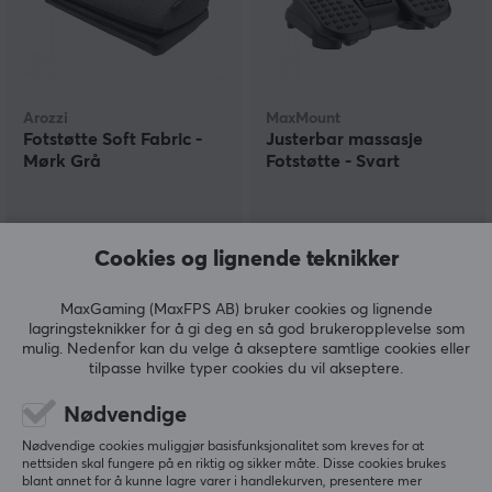
Arozzi
MaxMount
Fotstøtte Soft Fabric -
Justerbar massasje
Mørk Grå
Fotstøtte - Svart
(1)
(5)
Cookies og lignende teknikker
499 kr
299 kr
MaxGaming (MaxFPS AB) bruker cookies og lignende
lagringsteknikker for å gi deg en så god brukeropplevelse som
NY
NY
mulig. Nedenfor kan du velge å akseptere samtlige cookies eller
tilpasse hvilke typer cookies du vil akseptere.
Nødvendige
Nødvendige cookies muliggjør basisfunksjonalitet som kreves for at
nettsiden skal fungere på en riktig og sikker måte. Disse cookies brukes
blant annet for å kunne lagre varer i handlekurven, presentere mer