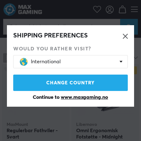
Gamingstol
Tilbehør
Fotskammel
Fotskammel
SHIPPING PREFERENCES
Vis filter
WOULD YOU RATHER VISIT?
12
produkter
Mest populære
International
SPAR
38%
CHANGE COUNTRY
Continue to
www.maxgaming.no
MaxMount
Libernovo
Regulerbar Fothviler -
Omni Ergonomisk
Svart
Fotstøtte - Midnight