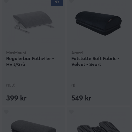
NY
MaxMount
Arozzi
Regulerbar Fothviler -
Fotstøtte Soft Fabric -
Hvit/Grå
Velvet - Svart
(100)
(1)
399 kr
549 kr