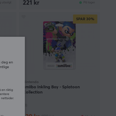
221 kr
g utsolgt
På lager
SPAR
30%
i deg en
mtlige
Nintendo
lda
amiibo Inkling Boy - Splatoon
 en riktig
Collection
sentere
nettsider.
(0)