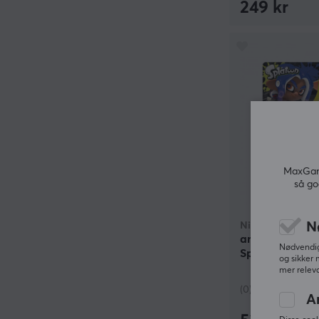
249 kr
MaxGami
så go
N
Nintendo
amiibo Octoling
Nødvendige
Splatoon Colle
og sikker 
mer releva
(0)
A