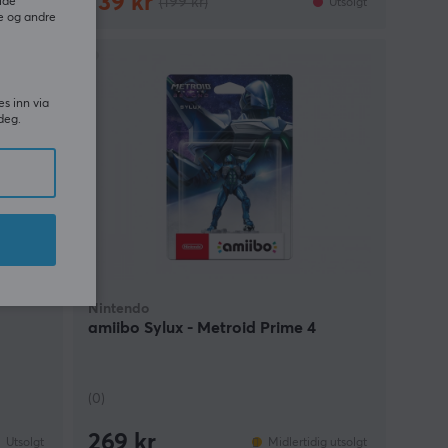
139 kr
(199 kr)
ide
g utsolgt
Utsolgt
e og andre
R
35%
es inn via
deg.
Nintendo
amiibo Sylux - Metroid Prime 4
(0)
269 kr
Utsolgt
Midlertidig utsolgt