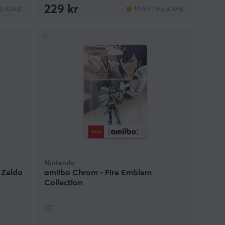
229 kr
g utsolgt
Midlertidig utsolgt
Nintendo
 Zelda
amiibo Chrom - Fire Emblem
Collection
(0)