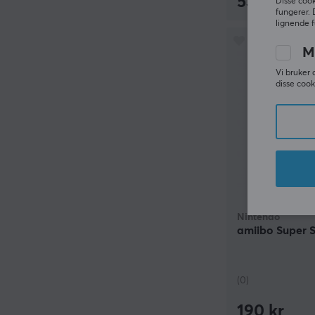
539 kr
Disse cook
fungerer. 
lignende f
M
Vi bruker 
disse cook
Nintendo
amiibo Super S
(0)
190 kr