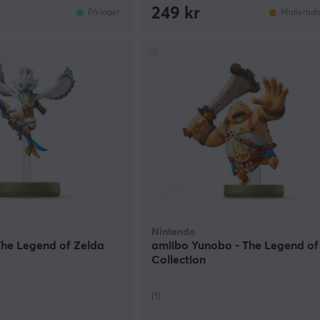
249 kr
På lager
Midlertidi
Nintendo
 The Legend of Zelda
amiibo Yunobo - The Legend of
Collection
(1)