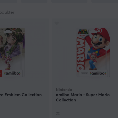
er lagre enkelte typer data. Det er med andre ord ikke bare e
llutstyr i vær vind, men faktisk et nyttig tilbehør. Du kan for ek
odukter
e våpen og utstyr. Du kan tilogmed slåss mot Nintendo figures 
er egentlig denne smarte kommunikasjonen? Enkelt og greit 
Wii U eller på NFC Reader/Writer-"adapteret" på Nintendo 3
an et slikt adapter for å kunne benytte NFC-kommunikasjon,
 er nysgjerrig på Amiibo-figurene. Dersom spillet har en inn
r at om du vil at din amiibo skal kunne lagre data og brukes i fle
NFC-data. Da kan figuren både lagre data og lese av ny data.
Nintendo
Fire Emblem Collection
amiibo Mario - Super Mario
Collection
(0)