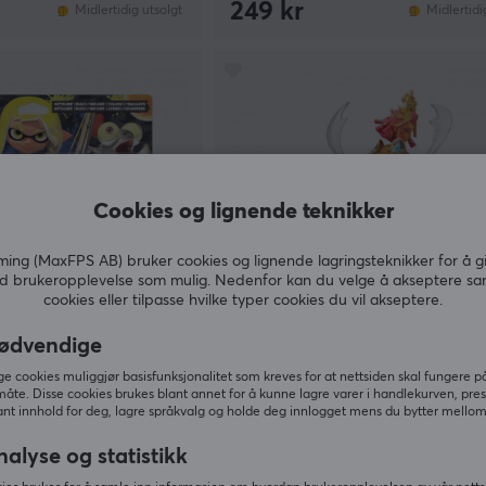
249 kr
Midlertidig utsolgt
Midlertidi
Cookies og lignende teknikker
ng (MaxFPS AB) bruker cookies og lignende lagringsteknikker for å g
d brukeropplevelse som mulig. Nedenfor kan du velge å akseptere sa
cookies eller tilpasse hvilke typer cookies du vil akseptere.
ødvendige
Nintendo
, Inkling & Smallfry -
amiibo Riju - The Legend of Ze
 cookies muliggjør basisfunksjonalitet som kreves for at nettsiden skal fungere på
ction
Collection
måte. Disse cookies brukes blant annet for å kunne lagre varer i handlekurven, pre
nt innhold for deg, lagre språkvalg og holde deg innlogget mens du bytter mellom 
(0)
nalyse og statistikk