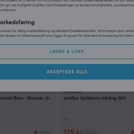
249 kr
ies brukes for å samle inn informasjon om hvordan brukeropplevelsen av vår netts
Midlertidig utsolgt
Midlertidi
Det gir oss mulighet å jobbe med forbedringer av brukervennligheten, kundeservic
unksjoner.
SPA
arkedsføring
cookies for riktig markedsføring og detaljert besøksstatistikk. Informasjon som saml
ies skaper en interesseprofil som ligger til grunn for relevant annonsering for bare 
LAGRE & LUKK
AKSEPTERE ALLE
Nintendo
mash Bros - Bowser Jr.
amiibo Splatoon Inkling Girl
(0)
129 kr
(199 kr)
Utsolgt