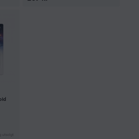
oid
g utsolgt