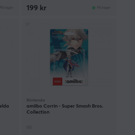
199 kr
På lager
På lager
Nintendo
elda
amiibo Corrin - Super Smash Bros.
Collection
(0)