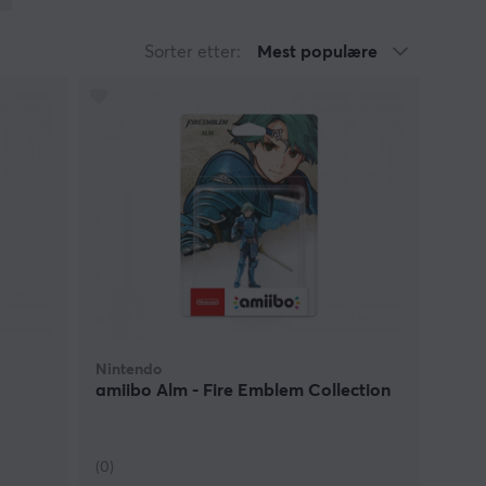
n pyntegjenstand og en maskot som står giv akt ved
sempel gi dine spillkarakterer få et nytt outfit eller
Sorter etter:
Mest populære
amiibo inne i selve spillet.
så plasserer man figuren på NFC-leseren på
DS, Nintendo 3DS XL og Nintendo 2DS. I enkelte
 og det er noe vi her på MaxGaming anbefaler deg å
ebygget støtte for NFC, trenger man ingen adapter.
re spill, er å kjøpe spill som er i stand til å både
Nintendo
amiibo Alm - Fire Emblem Collection
(0)