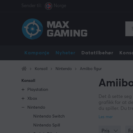
Sender til:
Norge
Kampanje
Nyheter
Datatilbehør
Konso
Konsoll
Nintendo
Amiibo figur
Amiibo
Konsoll
Playstation
Det å sette seg 
Xbox
grafikk for at 
Nintendo
du spiller. Du t
basert på de uli
Nintendo Switch
Nintendo Spill
Det artige med 
Pris
F
eksempel Ninten