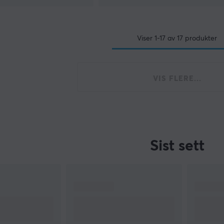
Viser
1-17
av
17
produkter
VIS FLERE...
Sist sett