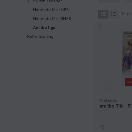
Switch Tilbehør
enkelte tilfell
Nintendo Mini NES
siden av ditt spi
17
pr
utrustes med ny
Nintendo Mini SNES
Amiibo figur
Hvordan funger
gamepaden til 
Retro Gaming
spill trenger m
kjøpe dersom du
Et råd fra oss e
lese og skrive 
Nintendo
amiibo Tiki - 
(0)