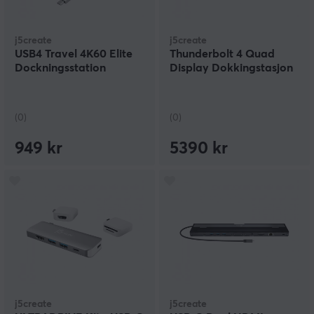
j5create
j5create
USB4 Travel 4K60 Elite
Thunderbolt 4 Quad
Dockningsstation
Display Dokkingstasjon
(0)
(0)
949 kr
5390 kr
j5create
j5create