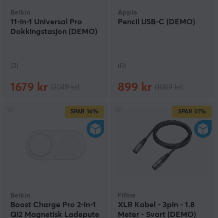
Belkin
Apple
11-in-1 Universal Pro
Pencil USB-C (DEMO)
Dokkingstasjon (DEMO)
(0)
(0)
1679 kr
899 kr
(2049 kr)
(1089 kr)
SPAR
16%
SPAR
51%
Belkin
Fifine
Boost Charge Pro 2-in-1
XLR Kabel - 3pin - 1.8
Qi2 Magnetisk Ladepute
Meter - Svart (DEMO)