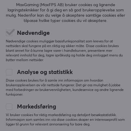
MaxGaming (MaxFPS AB) bruker cookies og lignende
lagringsteknikker for å gi deg en så god brukeropplevelse som
mulig. Nedenfor kan du velge å akseptere samtlige cookies eller
tilpasse hvilke typer cookies du vil akseptere.
Nødvendige
Nødvendige cookies muliggjør basisfunksjonalitet som kreves for at
nettsiden skal fungere på en riktig og sikker måte. Disse cookies brukes
blant annet for å kunne lagre varer i handlekurven, presentere mer
relevant innhold for deg, lagre språkvalg og holde deg innlogget mens du
bytter mellom nettsider.
Analyse og statistikk
Disse cookies brukes for å samle inn informasjon om hvordan
brukeropplevelsen av vår nettside fungerer. Det gir oss mulighet å jobbe
Nyhetsbrev for gamere
med forbedringer av brukervennligheten, kundeservice og andre lignende
funksjoner.
Mer enn 400 000 gamere abonnerer i dag på vårt
Markedsføring
nyhetsbrev. Få eksklusive nyheter, få gode tilbud og
mye mer!
Vi bruker cookies for riktig markedsføring og detaljert besøksstatistikk.
Informasjon som samles inn via disse cookies skaper en interesseprofil som
ligger til grunn for relevant annonsering for bare deg.