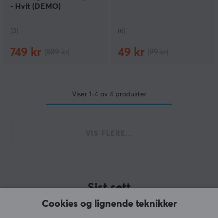
- Hvit (DEMO)
(0)
(6)
749 kr
49 kr
(889 kr)
(99 kr)
Viser
1-4
av
4
produkter
VIS FLERE...
Sist sett
Cookies og lignende teknikker