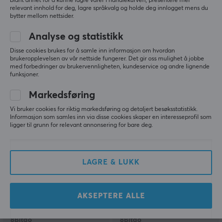
blant annet for å kunne lagre varer i handlekurven, presentere mer
relevant innhold for deg, lagre språkvalg og holde deg innlogget mens du
bytter mellom nettsider.
Turtle Beach
GameSir
Analyse og statistikk
Victrix Pro BFG
G7 SE Kablet PC & Xbox
Disse cookies brukes for å samle inn informasjon om hvordan
Reloaded Håndkontroll -
Kontroll - Vibrant
brukeropplevelsen av vår nettside fungerer. Det gir oss mulighet å jobbe
Svart (PC/Xbox)
Orange [Hall Effect]
med forbedringer av brukervennligheten, kundeservice og andre lignende
funksjoner.
(4)
(60)
Markedsføring
1899 kr
599 kr
(2290 kr)
Vi bruker cookies for riktig markedsføring og detaljert besøksstatistikk.
Informasjon som samles inn via disse cookies skaper en interesseprofil som
ligger til grunn for relevant annonsering for bare deg.
SPAR
13%
LAGRE & LUKK
AKSEPTERE ALLE
8Bitdo
8Bitdo