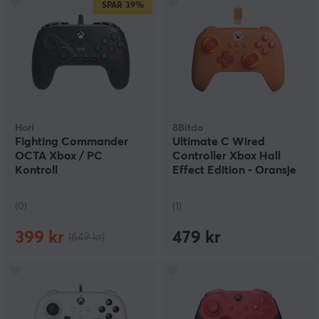
SPAR
39%
Hori
8Bitdo
Fighting Commander
Ultimate C Wired
OCTA Xbox / PC
Controller Xbox Hall
Kontroll
Effect Edition - Oransje
(0)
(1)
399 kr
479 kr
(649 kr)