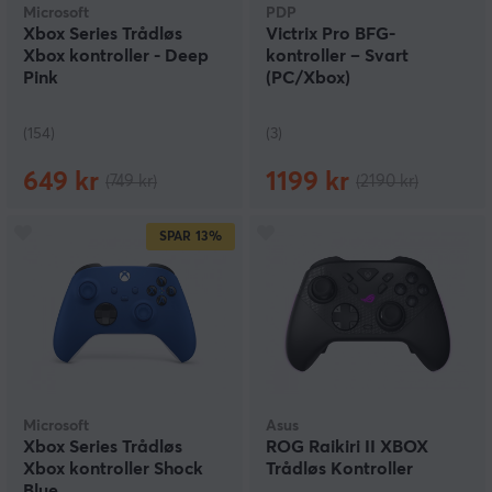
Microsoft
PDP
Xbox Series Trådløs
Victrix Pro BFG-
Xbox kontroller - Deep
kontroller – Svart
Pink
(PC/Xbox)
(154)
(3)
649 kr
1199 kr
(749 kr)
(2190 kr)
SPAR
13%
Microsoft
Asus
Xbox Series Trådløs
ROG Raikiri II XBOX
Xbox kontroller Shock
Trådløs Kontroller
Blue