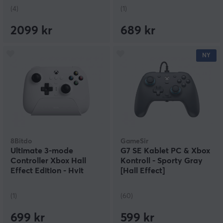
(4)
(1)
2099 kr
689 kr
NY
8Bitdo
GameSir
Ultimate 3-mode
G7 SE Kablet PC & Xbox
Controller Xbox Hall
Kontroll - Sporty Gray
Effect Edition - Hvit
[Hall Effect]
Trådløs Kontroller
(1)
(60)
699 kr
599 kr