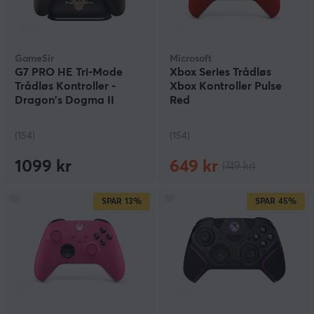
GameSir
Microsoft
G7 PRO HE Tri-Mode
Xbox Series Trådløs
Trådløs Kontroller -
Xbox Kontroller Pulse
Dragon's Dogma II
Red
(154)
(154)
1099 kr
649 kr
(749 kr)
SPAR
13%
SPAR
45%