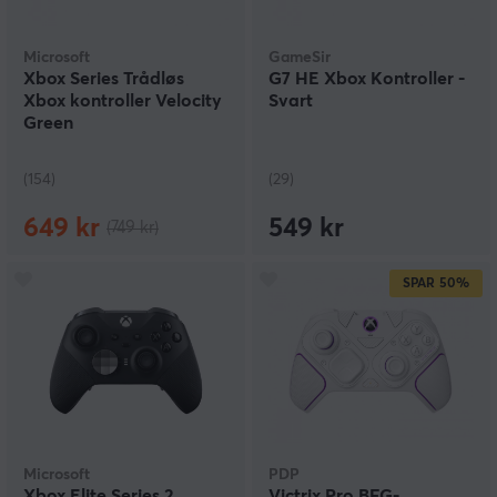
Microsoft
GameSir
Xbox Series Trådløs
G7 HE Xbox Kontroller -
Xbox kontroller Velocity
Svart
Green
(154)
(29)
649 kr
549 kr
(749 kr)
SPAR
50%
Microsoft
PDP
Xbox Elite Series 2
Victrix Pro BFG-