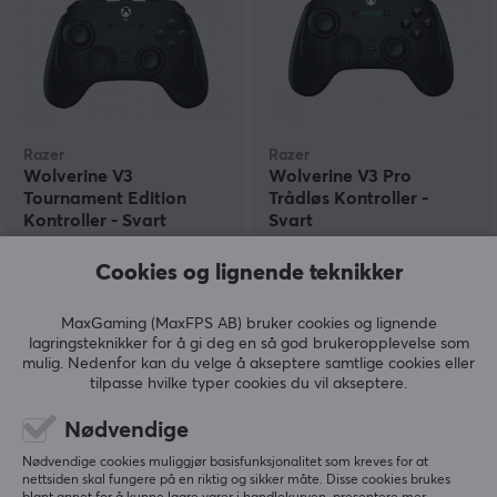
Razer
Razer
Wolverine V3
Wolverine V3 Pro
Tournament Edition
Trådløs Kontroller -
Kontroller - Svart
Svart
Cookies og lignende teknikker
(6)
(4)
1149 kr
2099 kr
MaxGaming (MaxFPS AB) bruker cookies og lignende
lagringsteknikker for å gi deg en så god brukeropplevelse som
mulig. Nedenfor kan du velge å akseptere samtlige cookies eller
SPAR
17%
tilpasse hvilke typer cookies du vil akseptere.
Nødvendige
Nødvendige cookies muliggjør basisfunksjonalitet som kreves for at
nettsiden skal fungere på en riktig og sikker måte. Disse cookies brukes