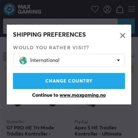
Konsoll
Xbox
Xbox Series Tilbehør
Spillkontroll
Spillkontroll
SHIPPING PREFERENCES
Vis filter
WOULD YOU RATHER VISIT?
105
produkter
Mest populære
International
SPAR
19%
CHANGE COUNTRY
Continue to
www.maxgaming.no
GameSir
Flydigi
G7 PRO HE Tri-Mode
Apex 5 HE Trådløs
Trådløs Kontroller -
Kontroller - Ultimate