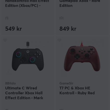
håndkontroll Hall Effect
Gamepad Xbox - Rare
Edition (Xbox/PC) -
Edition
Svart
(1)
(0)
549 kr
849 kr
8Bitdo
GameSir
Ultimate C Wired
T7 PC & Xbox HE
Controller Xbox Hall
Kontroll - Ruby Red
Effect Edition - Mørk
Grå