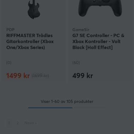
PDP
GameSir
RIFFMASTER Trådløs
G7 SE Controller - PC &
Gitarkontroller (Xbox
Xbox Kontroller - Volt
One/Xbox Series)
Black [Hall Effect]
(0)
(60)
1499 kr
499 kr
(1699 kr)
Viser
1-60
av
105
produkter
1
2
Neste
»