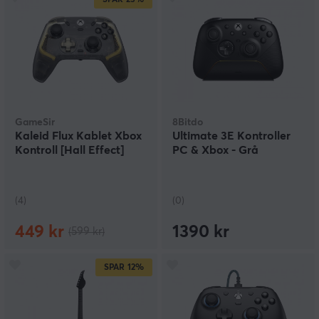
SPAR
25%
GameSir
8Bitdo
Kaleid Flux Kablet Xbox
Ultimate 3E Kontroller
Kontroll [Hall Effect]
PC & Xbox - Grå
(4)
(0)
449 kr
1390 kr
(599 kr)
SPAR
12%