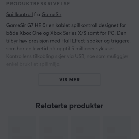
PRODUKTBESKRIVELSE
Spillkontroll
 fra 
GameSir
GameSir G7 HE är en kablet spillkontroll designet for
både Xbox One og Xbox Series X/S samt for PC. Den
tilbyr høy presisjon med Hall Effect-spaker og triggere,
som har en levetid på opptil 5 millioner sykluser.
Kontrollens tilkobling skjer via USB, noe som muliggjør
enkel bruk i et spillmiljø.
Kontrollens fire vibrasjonsmotorer gir realistisk
VIS MER
tilbakemelding under spilling, noe som skaper en mer
engasjerende opplevelse. Den har en avtakbar 3 meter
lang kabel for økt bevegelsesfrihet under spillstunden.
Relaterte produkter
Funksjonalitet kan tilpasses gjennom Nexus-
programvaren. Med et 3,5 mm-utgang for headset
muliggjør den også lydintegrasjon. De slitesterke
ringene for spakene særer en langvarig kontroll og god