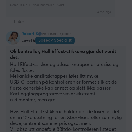
GameSir G7 HE Xbox Kontroller - Svart
4 mo. ago
1 like
Robert B
Verifisert kjøper
Speedy Specialist
Level 6
Ok kontroller, Hall Effect-stikkene gjør det verdt
det.
Hall Effect-stikker og utløserknapper er presise og 
føles flotte.
Mekaniske ansiktsknapper føles litt myke.
USB-C-porten på kontrolleren er formet slik at de 
fleste generiske kabler rett og slett ikke passer.
Kartleggingsprogramvaren er ekstremt 
rudimentær, men grei.
Hvis Hall Effect-stikkene holder det de lover, er det 
en fin 1:1-erstatning for en Xbox-kontroller som nylig 
døde, omtrent samme pris også, men:
Vil absolutt anbefale 8Bitdo-kontrolleren i stedet 