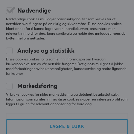
Til denne prisen får man ikke en så god kontroller 
Nødvendige
fra et annet selskap. Med Gamesir Nexus-
Nødvendige cookies muliggjør basisfunksjonalitet som kreves for at
programvaren kan du tilpasse alt fra bindings til 
nettsiden skal fungere på en riktig og sikker måte. Disse cookies brukes
dødsområder og oppdateringsfrekvenser.
blant annet for å kunne lagre varer i handlekurven, presentere mer
relevant innhold for deg, lagre språkvalg og holde deg innlogget mens du
Vis originalen
bytter mellom nettsider.
GameSir G7 HE Xbox Kontroller - Svart
Analyse og statistikk
2 mo. ago
Disse cookies brukes for å samle inn informasjon om hvordan
1 like
brukeropplevelsen av vår nettside fungerer. Det gir oss mulighet å jobbe
med forbedringer av brukervennligheten, kundeservice og andre lignende
funksjoner.
Anders T
Verifisert kjøper
Executive Knight
Level 9
Markedsføring
Veldig bra
Vi bruker cookies for riktig markedsføring og detaljert besøksstatistikk.
Veldig god kontroll
Informasjon som samles inn via disse cookies skaper en interesseprofil som
ligger til grunn for relevant annonsering for bare deg.
Bruker til Xbox og PC
Vis originalen
GameSir G7 HE Xbox Kontroller - Hvit
LAGRE & LUKK
3 mo. ago