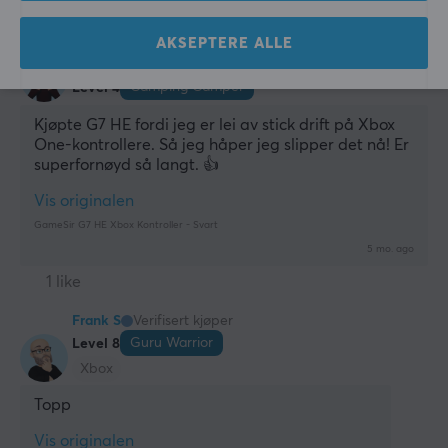
1 like
AKSEPTERE ALLE
Olle J
Verifisert kjøper
Camping Camper
Level 4
Kjøpte G7 HE fordi jeg er lei av stick drift på Xbox 
One-kontrollere. Så jeg håper jeg slipper det nå! Er 
superfornøyd så langt. 👍
Vis originalen
GameSir G7 HE Xbox Kontroller - Svart
5 mo. ago
1 like
Frank S
Verifisert kjøper
Guru Warrior
Level 8
Xbox
Topp
Vis originalen