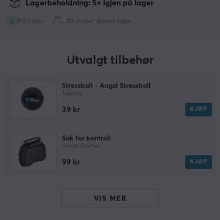
Lagerbeholdning: 5+ igjen på lager
På lager
30 dager åpent kjøp
Utvalgt tilbehør
Stressball - Angst Stressball
Teknikk
39 kr
KJØP
Sak for kontroll
Annet tilbehør
99 kr
KJØP
VIS MER