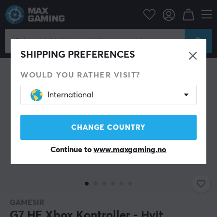
Konsoll
Xbox
Xbox Series Tilbehør
Spillkontroll
SHIPPING PREFERENCES
WOULD YOU RATHER VISIT?
International
CHANGE COUNTRY
Continue to
www.maxgaming.no
GAMESIR
G7 HE Xbox Kontroller - Hvit