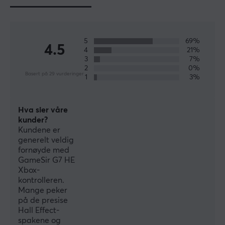
over hele verden, som Apple, Gameloft, Nvidia, DJI og
mange forskjellige e-sportorganisasjoner.GamerSir er
opptatt av å forsyne markedet med innovativ
maskinvare, programvare og tjenester som hjelper
5
69%
4.5
4
21%
brukerne med å vinne.
3
7%
2
0%
Basert på 29 vurderinger
1
3%
SPESIFIKASJONER
EGENSKAPER
Hva sier våre
Farge
kunder?
Hvit
Kundene er
generelt veldig
fornøyde med
FORBINDELSE
GameSir G7 HE
Xbox-
Forbindelse
kontrolleren.
USB
Mange peker
på de presise
Trådløs
Hall Effect-
Nei
spakene og