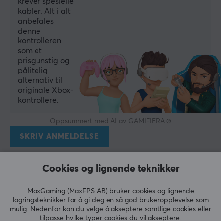
krever spesielle
kabler. Alt i alt
anbefales
denne
kontrolleren
som et
prisgunstig og
pålitelig
alternativ til
originale Xbox-
kontrollere.
Oppsummert med AI av GAMIFIERA.®
SKRIV ANMELDELSE
Relevans
Cookies og lignende teknikker
Alle anmeldelser
MaxGaming (MaxFPS AB) bruker cookies og lignende
lagringsteknikker for å gi deg en så god brukeropplevelse som
mulig. Nedenfor kan du velge å akseptere samtlige cookies eller
Jere
tilpasse hvilke typer cookies du vil akseptere.
Guest