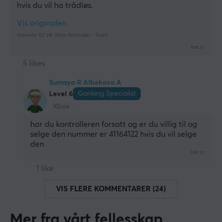
hvis du vil ha trådløs.
Vis originalen
GameSir G7 HE Xbox Kontroller - Svart
last yr.
5 likes
Sumaya R Albekova A
Ganking Specialist
Level 6
Xbox
har du kontrolleren forsatt og er du villig til og 
selge den nummer er 41164122 hvis du vil selge 
den
last yr.
1 like
VIS FLERE KOMMENTARER (24)
Mer fra vårt fellesskap