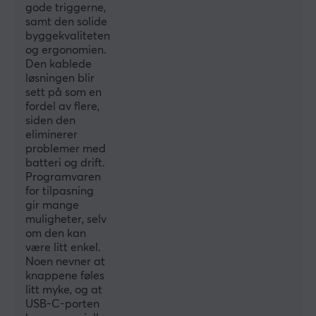
gode triggerne,
Kompatibilitet
samt den solide
PC, SteamOS, Xbox One, Xbox Series
byggekvaliteten
og ergonomien.
Den kablede
GARANTI
løsningen blir
sett på som en
Produsentens garanti
fordel av flere,
1 års garanti
siden den
eliminerer
problemer med
batteri og drift.
Programvaren
for tilpasning
gir mange
muligheter, selv
om den kan
være litt enkel.
Noen nevner at
knappene føles
litt myke, og at
USB-C-porten