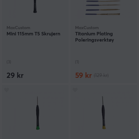
MaxCustom
MaxCustom
Mini 115mm T5 Skrujern
Titanium Plating
Poleringsverktøy
(3)
(1)
29 kr
59 kr
(129 kr)