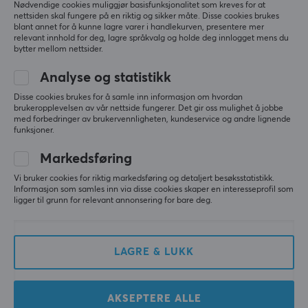
Nødvendige cookies muliggjør basisfunksjonalitet som kreves for at
nettsiden skal fungere på en riktig og sikker måte. Disse cookies brukes
blant annet for å kunne lagre varer i handlekurven, presentere mer
relevant innhold for deg, lagre språkvalg og holde deg innlogget mens du
bytter mellom nettsider.
Analyse og statistikk
Disse cookies brukes for å samle inn informasjon om hvordan
FNIRSI
Glorious
brukeropplevelsen av vår nettside fungerer. Det gir oss mulighet å jobbe
DWS-200 F
Lube Brush
med forbedringer av brukervennligheten, kundeservice og andre lignende
Loddestasjon
funksjoner.
Markedsføring
(0)
(4)
Vi bruker cookies for riktig markedsføring og detaljert besøksstatistikk.
Informasjon som samles inn via disse cookies skaper en interesseprofil som
ligger til grunn for relevant annonsering for bare deg.
1599 kr
79 kr
NY
LAGRE & LUKK
AKSEPTERE ALLE