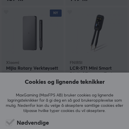
NY
Xiaomi
FNIRSI
Mijia Rotary Verktøysett
LCR-ST1 Mini Smart
Digital Tweezer Tester
Cookies og lignende teknikker
(1)
(0)
MaxGaming (MaxFPS AB) bruker cookies og lignende
lagringsteknikker for å gi deg en så god brukeropplevelse som
mulig. Nedenfor kan du velge å akseptere samtlige cookies eller
549 kr
379 kr
tilpasse hvilke typer cookies du vil akseptere.
Nødvendige