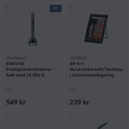
NY
MaxMount
UGREEN
Elektrisk
38-in-1
Presisjonsskrutrekker –
Skrutrekkersett/Verktøyset
Sett med 24 Bits &
i Aluminiumslegering
Ladestasjon
(0)
(0)
549 kr
239 kr