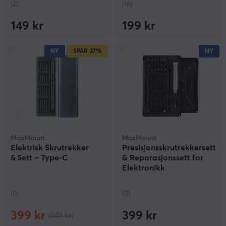
(2)
(16)
149 kr
199 kr
NY
SPAR
27%
NY
MaxMount
MaxMount
Elektrisk Skrutrekker
Presisjonsskrutrekkersett
& Sett – Type‑C
& Reparasjonssett for
Elektronikk
(0)
(0)
399 kr
399 kr
(549 kr)