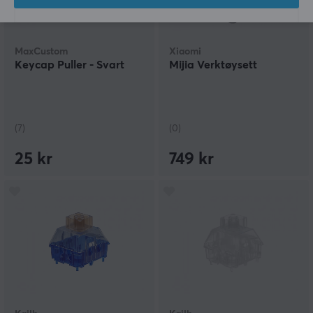
MaxCustom
Xiaomi
Keycap Puller - Svart
Mijia Verktøysett
(7)
(0)
25 kr
749 kr