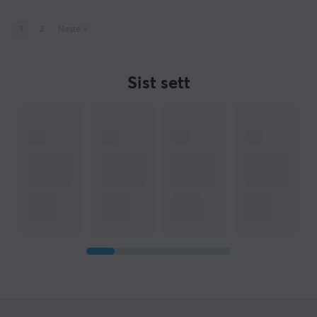
1
2
Neste
»
Sist sett