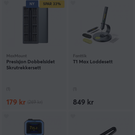
NY
SPAR
33%
MaxMount
Fanttik
Presisjon Dobbelsidet
T1 Max Loddesett
Skrutrekkersett
(1)
(1)
179 kr
849 kr
(269 kr)