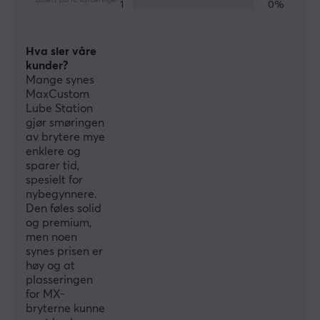
1
0%
Hva sier våre
kunder?
Mange synes
MaxCustom
Lube Station
gjør smøringen
av brytere mye
enklere og
sparer tid,
spesielt for
nybegynnere.
Den føles solid
og premium,
men noen
synes prisen er
høy og at
plasseringen
for MX-
bryterne kunne