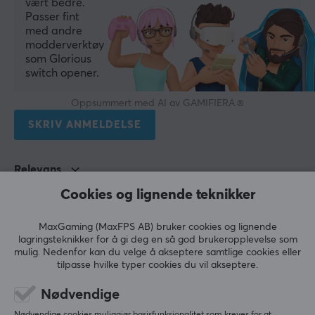
vært bedre.
Passer fint
med andre
modderverktøy
som Glorious
switch opener.
Oppsummert med AI av GAMIFIERA.®
SKRIV ANMELDELSE
Relevans
Cookies og lignende teknikker
Alle anmeldelser
Christian Holte H
Verifisert kjøper
MaxGaming (MaxFPS AB) bruker cookies og lignende
lagringsteknikker for å gi deg en så god brukeropplevelse som
Casual Champion
Level 12
mulig. Nedenfor kan du velge å akseptere samtlige cookies eller
PC
tilpasse hvilke typer cookies du vil akseptere.
Veldig fornøyd med denne - som fersk modder var 
Nødvendige
jeg usikker på om jeg faktisk kom til å trenge 
denne, men det gjorde jeg. Tror jeg har spart en 