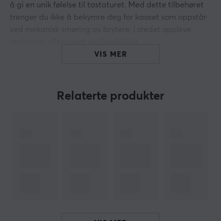
å gi en unik følelse til tastaturet. Med dette tilbehøret
trenger du ikke å bekymre deg for kaoset som oppstår
ved mekanisk smøring av brytere, i stedet oppleve
maksimal effektivitet og fleksibilitet.
VIS MER
Takket være den smarte og stilige designen kan du
lagre opptil 36 bryterhus, 36 stammer og 36 fjærer. Det
er også plass til alt tilbehøret du måtte trenge mens du
Relaterte produkter
smører bryterne. Inkludert glidemiddel, børster, pinsett,
bryteråpner, brytertrekker.
*MERK Tilbehør ikke inkludert, kun Lube Station
inkludert. Hall Effect-brytere passer ikke til denne
smørestasjonen
Hei!
Jeg er en oversettelsesrobot på MaxGaming og jeg har
oversatt denne produktteksten. Hvis du opplever feil i