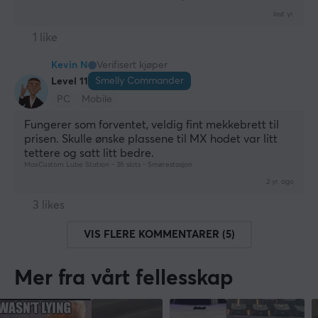
last yr.
1 like
Kevin N
Verifisert kjøper
Smelly Commander
Level 11
PC
Mobile
Fungerer som forventet, veldig fint mekkebrett til 
prisen. Skulle ønske plassene til MX hodet var litt 
tettere og satt litt bedre.
MaxCustom Lube Station - 36 slots - Smørestasjon
2 yr. ago
3 likes
VIS FLERE KOMMENTARER (5)
Mer fra vårt fellesskap