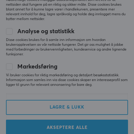
Nødvendige cookies muliggjør basisfunksjonalitet som kreves for at
god del tid allerede nå etter å ha smurt mitt første 
nettsiden skal fungere på en riktig og sikker måte. Disse cookies brukes
blant annet for å kunne lagre varer i handlekurven, presentere mer
sett med switcher
relevant innhold for deg, lagre språkvalg og holde deg innlogget mens du
MaxCustom Lube Station - 36 slots - Smørestasjon
bytter mellom nettsider.
11 mo. ago
Analyse og statistikk
1 like
Disse cookies brukes for å samle inn informasjon om hvordan
Simon Z
Verifisert kjøper
brukeropplevelsen av vår nettside fungerer. Det gir oss mulighet å jobbe
med forbedringer av brukervennligheten, kundeservice og andre lignende
Speedy Gladiator
Level 14
funksjoner.
PC
Markedsføring
Fungerte bra, men føltes litt dyrt for hva det 
egentlig var. Ville mest bruke den til å feste bunnen 
Vi bruker cookies for riktig markedsføring og detaljert besøksstatistikk.
Informasjon som samles inn via disse cookies skaper en interesseprofil som
av bryterne, brukte ikke mange av de andre 
ligger til grunn for relevant annonsering for bare deg.
funksjonene.
Vis originalen
MaxCustom Lube Station - 36 slots - Smørestasjon
LAGRE & LUKK
9 mo. ago
0 likes
AKSEPTERE ALLE
Johan T
Verifisert kjøper