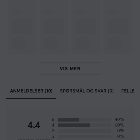
Gjennom MaxCustom tilbyr vi et bredt utvalg av
produkter og tilbehør av høy kvalitet for å hjelpe deg
med å bygge et tastatur som passer dine behov og
preferanser.
SPESIFIKASJONER
EGENSKAPER
VIS MER
Farge
Svart
ANMELDELSER (10)
SPØRSMÅL OG SVAR (0)
FELLES
5
40%
4.4
4
60%
3
0%
2
0%
Basert på 10 vurderinger