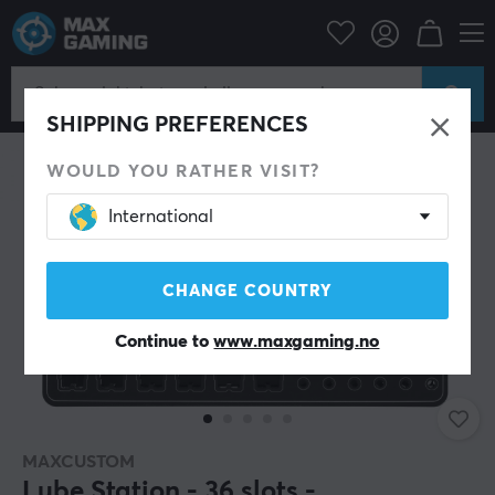
Datatilbehør
Tastatur og tilbehør
Custom keyboard
Verktøy
SHIPPING PREFERENCES
WOULD YOU RATHER VISIT?
International
CHANGE COUNTRY
Continue to
www.maxgaming.no
MAXCUSTOM
Lube Station - 36 slots -