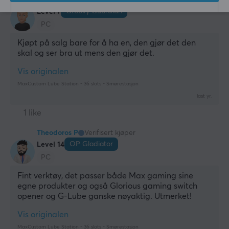
Groovy Guardian
Level 7
PC
Kjøpt på salg bare for å ha en, den gjør det den 
skal og ser bra ut mens den gjør det.
Vis originalen
MaxCustom Lube Station - 36 slots - Smørestasjon
last yr.
1 like
Theodoros P
Verifisert kjøper
OP Gladiator
Level 14
PC
Fint verktøy, det passer både Max gaming sine 
egne produkter og også Glorious gaming switch 
opener og G-Lube ganske nøyaktig. Utmerket!
Vis originalen
MaxCustom Lube Station - 36 slots - Smørestasjon