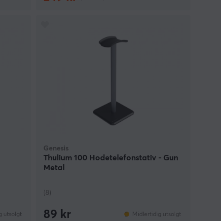
Genesis
Thulium 100 Hodetelefonstativ - Gun
Metal
(8)
89 kr
g utsolgt
Midlertidig utsolgt