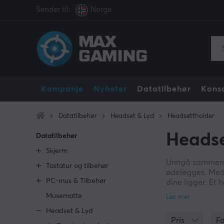
Sender til:
Norge
Kampanje
Nyheter
Datatilbehør
Konso
Datatilbehør
Headset & Lyd
Headsettholder
Headse
Datatilbehør
Skjerm
Unngå sammenfle
Tastatur og tilbehør
ødelegges. Med 
PC-mus & Tilbehør
dine ligger. Et 
organisere alt s
Musematte
formål, som å h
Headset & Lyd
MaxGaming også 
Pris
F
gamingtilbehøre