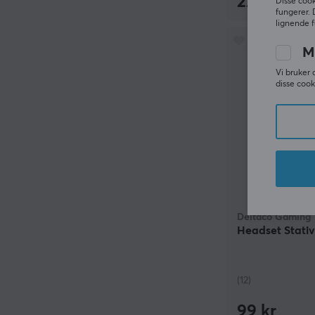
229 kr
Disse cook
fungerer. 
lignende f
M
Vi bruker 
disse cook
Deltaco Gaming
Headset Stativ
(12)
99 kr