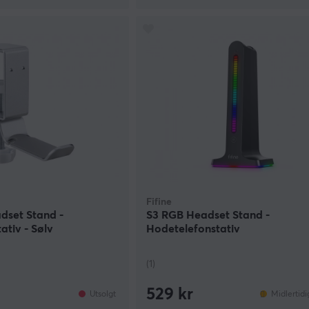
Fifine
set Stand -
S3 RGB Headset Stand -
ativ - Sølv
Hodetelefonstativ
(1)
529 kr
Utsolgt
Midlertidi