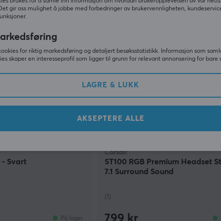
299 kr
ies brukes for å samle inn informasjon om hvordan brukeropplevelsen av vår netts
På lager
Det gir oss mulighet å jobbe med forbedringer av brukervennligheten, kundeservic
unksjoner.
arkedsføring
cookies for riktig markedsføring og detaljert besøksstatistikk. Informasjon som saml
ies skaper en interesseprofil som ligger til grunn for relevant annonsering for bare 
LAGRE & LUKK
AKSEPTERE ALLE
Corsair
 - Svart
ST100 RGB Premium Headset S
7.1 Surround Sound
(1)
799 kr
På lager