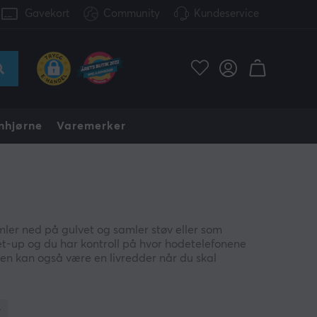
Gavekort
Community
Kundeservice
nhjørne
Varemerker
ler ned på gulvet og samler støv eller som
set-up og du har kontroll på hvor hodetelefonene
 men kan også være en livredder når du skal
n, kan hodetelefonsettet også brukes til andre
 av det hele er våre hodetelefonsett på
okhylla som på databordet. La ikke
aming gear.