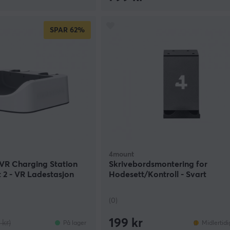
SPAR
62%
4mount
VR Charging Station
Skrivebordsmontering for
 2 - VR Ladestasjon
Hodesett/Kontroll - Svart
(0)
199 kr
 kr)
På lager
Midlertidi