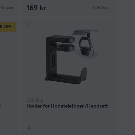
169 kr
På lager
På lager
R
28%
DESIRE2
v
Holder for Hodetelefoner /Headsett
(8)