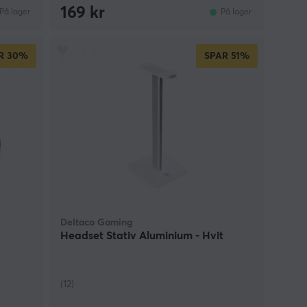
169 kr
På lager
På lager
R
30%
SPAR
51%
Deltaco Gaming
Headset Stativ Aluminium - Hvit
(12)