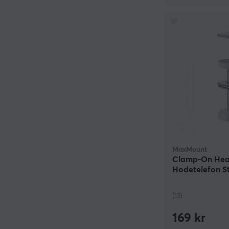
MaxMount
Clamp-On Head
Hodetelefon St
(13)
169 kr