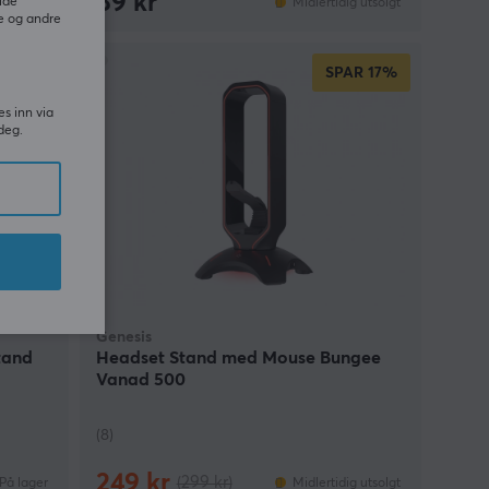
89 kr
ide
På lager
Midlertidig utsolgt
e og andre
SPAR
17%
es inn via
deg.
Genesis
tand
Headset Stand med Mouse Bungee
Vanad 500
(8)
249 kr
(299 kr)
På lager
Midlertidig utsolgt