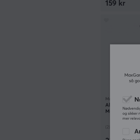
159 kr
MaxGami
så go
N
MaxMount
Aluminium Hea
Nødvendige
Mobilholder - 
og sikker 
mer releva
(2)
A