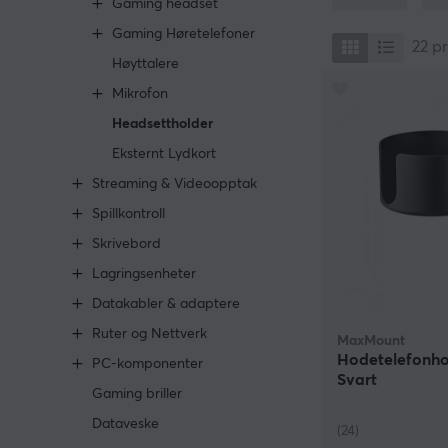
Gaming headset
Gaming Høretelefoner
For å gi våre k
22
p
tilby flere ulik
Høyttalere
tynnere in-ear 
Mikrofon
er betydelig vi
borti eller at 
Headsettholder
produktene. Et h
Eksternt Lydkort
veilede deg i di
innredningen di
Streaming & Videoopptak
Spillkontroll
Skrivebord
Lagringsenheter
Datakabler & adaptere
Ruter og Nettverk
MaxMount
Hodetelefonho
PC-komponenter
Svart
Gaming briller
Dataveske
(24)