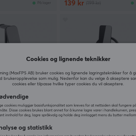
139 kr
(199 kr)
På lager
Cookies og lignende teknikker
ng (MaxFPS AB) bruker cookies og lignende lagringsteknikker for å g
d brukeropplevelse som mulig. Nedenfor kan du velge å akseptere sa
cookies eller tilpasse hvilke typer cookies du vil akseptere.
ødvendige
MaxMount
dsetstativ og
Mobilholder og stativ - Alumin
 cookies muliggjør basisfunksjonalitet som kreves for at nettsiden skal fungere på
Svart
måte. Disse cookies brukes blant annet for å kunne lagre varer i handlekurven, pre
nt innhold for deg, lagre språkvalg og holde deg innlogget mens du bytter mellom 
(2)
nalyse og statistikk