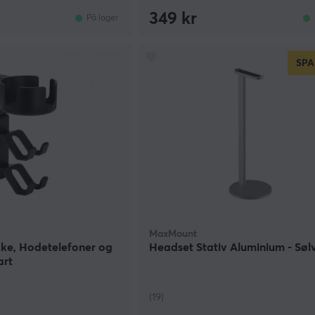
349 kr
På lager
SPA
MaxMount
kke, Hodetelefoner og
Headset Stativ Aluminium - Søl
art
(19)