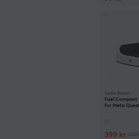
Turtle Beach
Fuel Compact 
for Meta Quest
(1)
399 kr
(1049