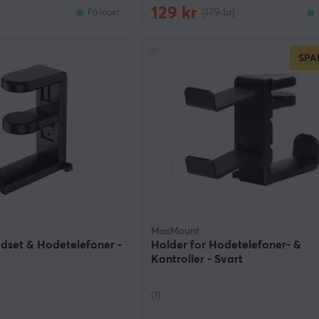
129 kr
(179 kr)
På lager
SPA
MaxMount
dset & Hodetelefoner -
Holder for Hodetelefoner- &
Kontroller - Svart
(1)