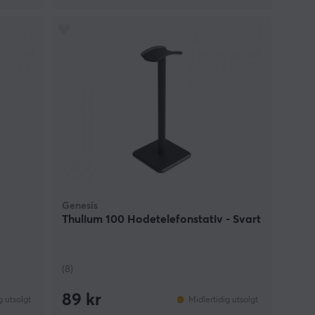
Genesis
Thulium 100 Hodetelefonstativ - Svart
(8)
89 kr
g utsolgt
Midlertidig utsolgt