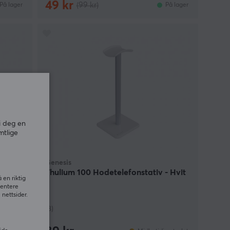
49 kr
(99 kr)
På lager
På lager
i deg en
mtlige
Genesis
ium
Thulium 100 Hodetelefonstativ - Hvit
 en riktig
sentere
nettsider.
(8)