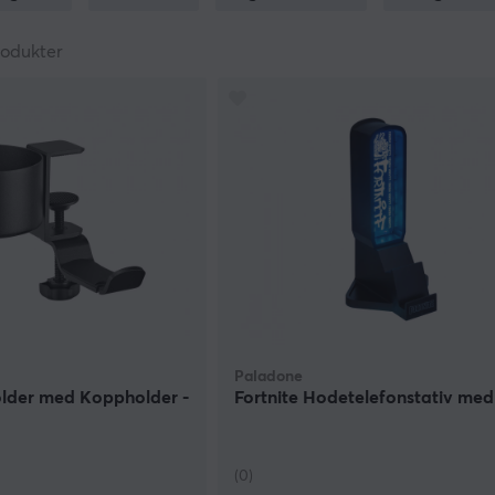
under og gamere muligheten til å både henge opp større og 
rodukter
e typer og design. Det om passer deg best kan naturligvis bare
øretelefonene som mer sannsynlig havner på avveie. Et hodet
ktigere enn mange antar, spesielt for de med trådløst gaming
hodetelefonene detter i gulvet, og etter noen ganger med de
odetelefonsett er ingen dyr utgift og kan bidra til en vesentl
tt valg eller kom innom og se på våre produkter. Vi har sett i ul
n.
Paladone
lder med Koppholder -
Fortnite Hodetelefonstativ me
(0)