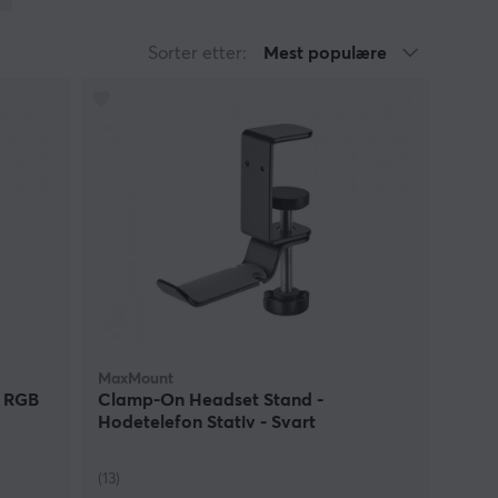
mindre headsets på stativet, kan vi på MaxGaming
Sorter etter:
Mest populære
 du avgjøre, men vi har hodetelefonsett for de
elefonsett kan virke som en unødvendig utgift, men
headset. Det er fort gjort at ting og tang kommer
nne formen for behandling må man ta farvel med
ig økt livstid for ditt headset. La oss på MaxGaming
ike farger og former, slik det vil passe til resten av
MaxMount
d RGB
Clamp-On Headset Stand -
Hodetelefon Stativ - Svart
(13)