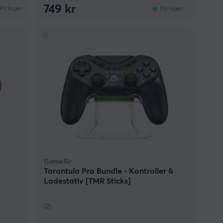
749 kr
På lager
På lager
GameSir
a
Tarantula Pro Bundle - Kontroller &
Ladestativ [TMR Sticks]
(2)