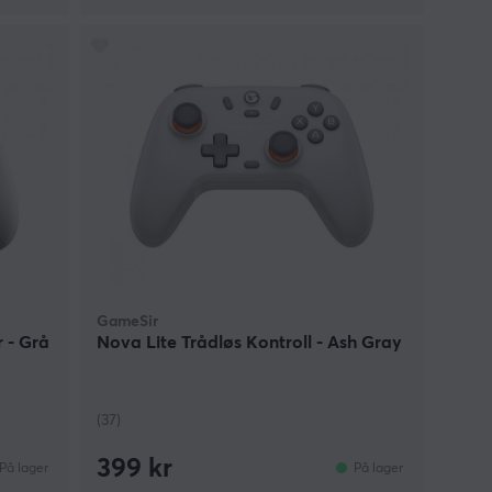
GameSir
r - Grå
Nova Lite Trådløs Kontroll - Ash Gray
(37)
399 kr
På lager
På lager