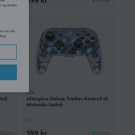
399 kr
ide
g utsolgt
På lager
e og andre
es inn via
deg.
PDP
all
Afterglow Deluxe Trådløs Kontroll til
Nintendo Switch
(0)
599 kr
På lager
På lager