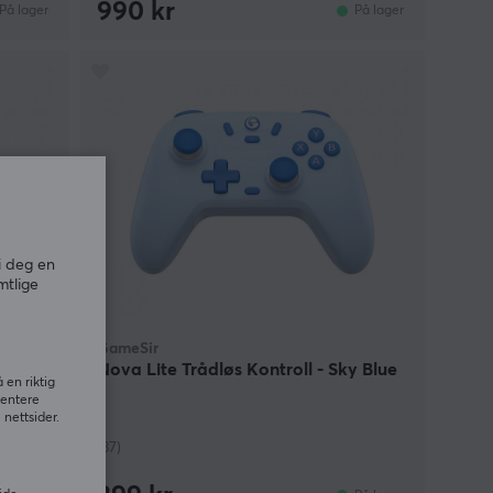
990 kr
På lager
På lager
i deg en
mtlige
GameSir
Space
Nova Lite Trådløs Kontroll - Sky Blue
 en riktig
sentere
nettsider.
(37)