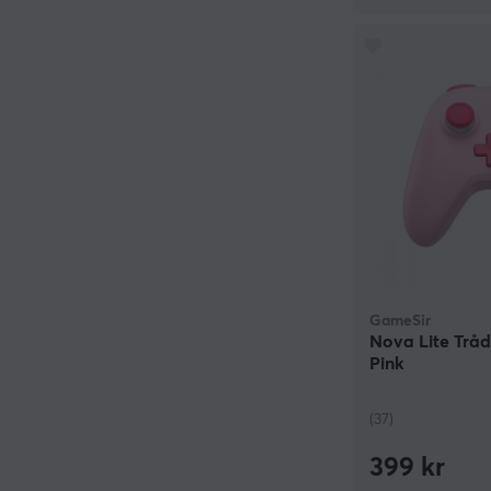
GameSir
Nova Lite Trådl
Pink
(37)
399 kr