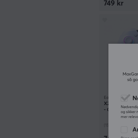
749 kr
MaxGami
så go
N
EasySMX
X20 HE Trådløs
Nødvendige
- Grå
og sikker 
mer releva
(15)
A