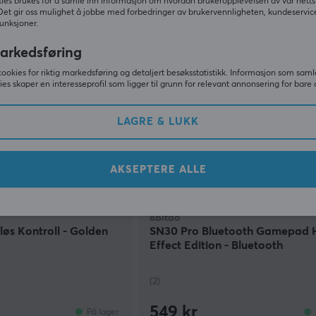
399 kr
ies brukes for å samle inn informasjon om hvordan brukeropplevelsen av vår netts
På lager
Midlertidi
Det gir oss mulighet å jobbe med forbedringer av brukervennligheten, kundeservic
unksjoner.
arkedsføring
cookies for riktig markedsføring og detaljert besøksstatistikk. Informasjon som saml
ies skaper en interesseprofil som ligger til grunn for relevant annonsering for bare 
LAGRE & LUKK
AKSEPTERE ALLE
8Bitdo
løs Kontroll - Golden
SN30 Pro Bluetooth Gamepad H
Effect Edition - Bluetooth
Håndkontroller - Grå
(2)
549 kr
På lager