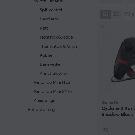
Switch Tilbehør
med alle de gam
Spillkontroll
kontrollen litt 
174
p
kontroller er og
Headsets
kan alltid beny
Ratt
switchen.
Fightstick/Arcade
Dersom du vil gå
Thumbstick & Grips
kjøpe Nintendo 
fargekombinasj
Kabler
Bæreveske
Annet tilbehør
Nintendo Mini NES
Nintendo Mini SNES
Amiibo figur
GameSir
Cyclone 2 Kont
Retro Gaming
Shadow Black
(27)