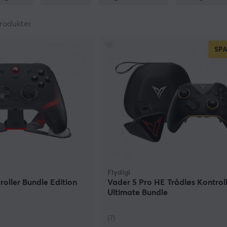
le favorittkarakterene som Luigi, Mario, Link og Zelda, for å
etter hvordan du liker å spille og holde deg tilkoblet under a
rodukter
så tilgjengelige og Hori har absolutt levert fra deres side, no
tte deg av et Nintendo Switch trådløs USB adapter for å benyt
SP
 fra en mer tradisjonell håndkontrollfølelse eller vil modifise
Joy-Cons i ulike fargekombinasjoner. Så hvorfor ikke styrke se
on.
Flydigi
roller Bundle Edition
Vader 5 Pro HE Trådløs Kontroll
Ultimate Bundle
(7)