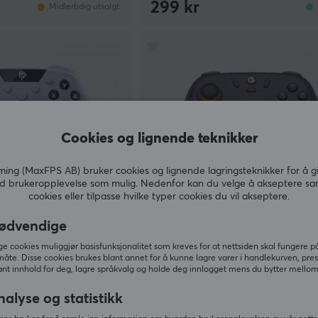
299 kr
Midlertidig utsolgt
Cookies og lignende teknikker
ng (MaxFPS AB) bruker cookies og lignende lagringsteknikker for å g
d brukeropplevelse som mulig. Nedenfor kan du velge å akseptere sa
cookies eller tilpasse hvilke typer cookies du vil akseptere.
ødvendige
GameSir
 Kontroller PC/Switch
Nova Lite Trådløs Kontroller - 
 cookies muliggjør basisfunksjonalitet som kreves for at nettsiden skal fungere på
Purple
måte. Disse cookies brukes blant annet for å kunne lagre varer i handlekurven, pre
nt innhold for deg, lagre språkvalg og holde deg innlogget mens du bytter mellom 
(37)
nalyse og statistikk