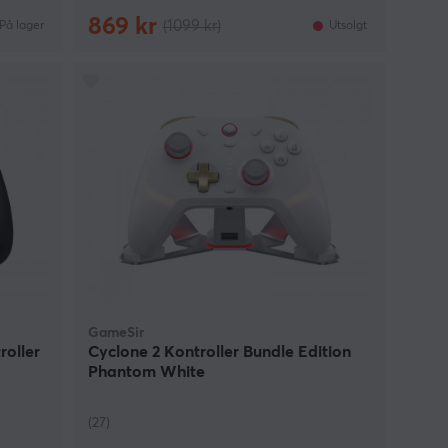
869 kr
(1099 kr)
På lager
Utsolgt
GameSir
roller
Cyclone 2 Kontroller Bundle Edition
Phantom White
(27)