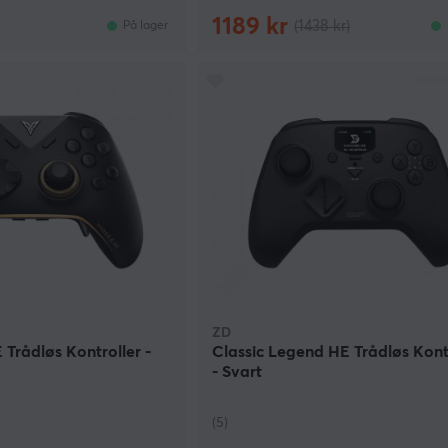
1189 kr
(1438 kr)
På lager
ZD
 Trådløs Kontroller -
Classic Legend HE Trådløs Kont
- Svart
(5)