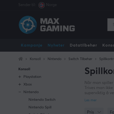
Sender til:
Norge
Kampanje
Nyheter
Datatilbehør
Konso
Konsoll
Nintendo
Switch Tilbehør
Spillkontr
Spillko
Konsoll
Playstation
Når man spiller 
Xbox
Trives man ikke 
Nintendo
superviktig å ve
bevegelseskontr
Nintendo Switch
Berath of the W
Nintendo Spill
Pris
F
Hadde du tidlig