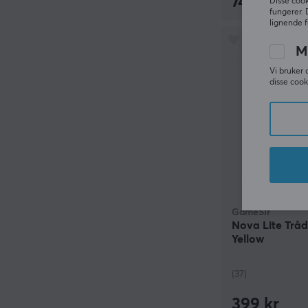
749 kr
Disse cook
fungerer. 
lignende f
M
Vi bruker 
disse cook
GameSir
Nova Lite Tråd
Yellow
(37)
399 kr