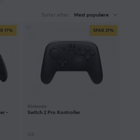
 nevne noen. Det går å bytte ut denne og justere
vgjørende stridsøyeblikk. Nintendo Switch Wireless
Sorter etter:
Mest populære
e som gjør spillopplevelsen enda mer luksuriøs. Du
te Xbox One, PS4, Wii, Xbox One S/X kontroller til
AR
17%
SPAR
21%
re din Nintendo Switch, så har du muligheten til å
lvsikkerheten din litt med en unik
Nintendo
er -
Switch 2 Pro Kontroller
(23)