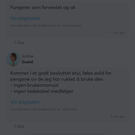
Fungerer som forventet og ok
Vis originalen
GameSir Nova Lite Trådløs Kontroll - Deck Special
7 mo. ago
1 like
Joline
Guest
Kommer i et godt beskyttet etui, føles solid for 
pengene av de jeg har rukket å bruke den. 
- ingen brukermanual
- ingen ladekabel medfølger
Vis originalen
GameSir Nova Lite Trådløs Kontroll - Blush Pink
8 mo. ago
1 like