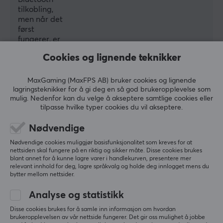
GARANTI
tilkobling,
men når det
Produsentens garanti
først
1 års garanti
fungerer, er
den stabil.
Cookies og lignende teknikker
Mangel på
medfølgende
manual og
MaxGaming (MaxFPS AB) bruker cookies og lignende
lader trekkes
lagringsteknikker for å gi deg en så god brukeropplevelse som
fram, men
mulig. Nedenfor kan du velge å akseptere samtlige cookies eller
tilpasse hvilke typer cookies du vil akseptere.
totalt sett får
man mye for
Nødvendige
pengene.
Nødvendige cookies muliggjør basisfunksjonalitet som kreves for at
Oppsummert med AI av GAMIFIERA.®
nettsiden skal fungere på en riktig og sikker måte. Disse cookies brukes
blant annet for å kunne lagre varer i handlekurven, presentere mer
SKRIV ANMELDELSE
relevant innhold for deg, lagre språkvalg og holde deg innlogget mens du
bytter mellom nettsider.
Analyse og statistikk
Relevans
Disse cookies brukes for å samle inn informasjon om hvordan
Alle anmeldelser
brukeropplevelsen av vår nettside fungerer. Det gir oss mulighet å jobbe