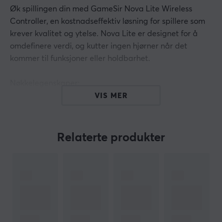
Øk spillingen din med GameSir Nova Lite Wireless
Controller, en kostnadseffektiv løsning for spillere som
krever kvalitet og ytelse. Nova Lite er designet for å
omdefinere verdi, og kutter ingen hjørner når det
kommer til funksjoner eller holdbarhet.
Nøkkelegenskaper:
VIS MER
Hall Effect Joystick-teknologi: Utstyrt med
GameSirs innovative Hall Effect-pinner, som
bruker berøringsfrie magnetiske sensorer, tilbyr
Relaterte produkter
Nova Lite en bemerkelsesverdig joysticklevetid på
opptil 5 millioner sykluser, noe som reduserer
slitasje.
Tri-Mode-tilkobling: Enten du foretrekker å spille
via Bluetooth, trådløs dongle eller kabel, har Nova
Lite deg dekket. Den allsidige tilkoblingen sikrer
sømløs sammenkobling og spill på tvers av