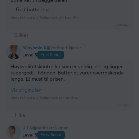
utmerket til begge deler!
God batteritid
GameSir Nova Lite Trådløs Kontroll - Blush Pink
last mo.
0 likes
Bünyamin K
Verifisert kjøper
Epic Scout
Level 5
Høykvalitetskontroller som er veldig lett og ligger 
supergodt i hånden. Batteriet varer overraskende 
lenge. Et must til prisen.
Vis originalen
GameSir Nova Lite Trådløs Kontroll - Ash Gray
7 mo. ago
1 like
Ulf N
Verifisert kjøper
Easy Scout
Level 5