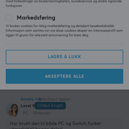
med forbedringer av brukervennligheten, kundeservice og andre lignende
funksjoner.
Mona H T
Verifisert kjøper
Worldly Scout
Level 5
Markedsføring
Veldig bra
Vi bruker cookies for riktig markedsføring og detaljert besøksstatistikk.
Informasjon som samles inn via disse cookies skaper en interesseprofil som
Jeg er meget fornøyd. Produktet var som forventet, 
ligger til grunn for relevant annonsering for bare deg.
og veldig greit at det er trådløst.
Kjøpt etter anbefaling fra kjentfolk som gamer mye
👍
LAGRE & LUKK
Trådløst, enkel å lade, holder lenge på strømmen.
Ingen så langt
GameSir Nova Lite Trådløs Kontroll - Mint Green
AKSEPTERE ALLE
3 mo. ago
1 like
Amalie V
Verifisert kjøper
Chilled Knight
Level 9
PC
Nintendo
Har brukt den til både PC og Switch, funker 