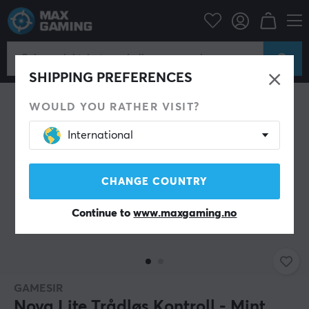
Datatilbehør
Spillkontroll
Gamepad
SHIPPING PREFERENCES
WOULD YOU RATHER VISIT?
International
CHANGE COUNTRY
Continue to
www.maxgaming.no
GAMESIR
Nova Lite Trådløs Kontroll - Mint