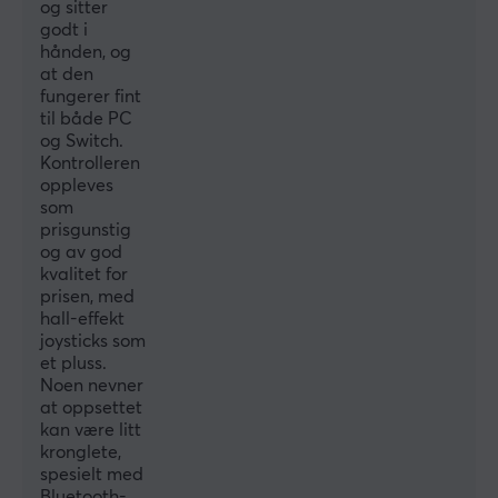
og sitter
brukerne med å vinne.
godt i
hånden, og
at den
SPESIFIKASJONER
fungerer fint
EGENSKAPER
til både PC
og Switch.
Farge
Kontrolleren
Grønn
oppleves
som
prisgunstig
FORBINDELSE
og av god
kvalitet for
Forbindelse
prisen, med
2.4GHz, Bluetooth, USB
hall-effekt
joysticks som
Trådløs
et pluss.
Ja
Noen nevner
at oppsettet
Kompatibilitet
kan være litt
Android, iOS, Nintendo Switch, PC, SteamOS
kronglete,
spesielt med
Bluetooth-