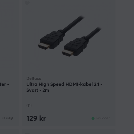
Deltaco
er -
Ultra High Speed HDMI-kabel 2.1 -
Svart - 2m
(11)
129 kr
Utsolgt
På lager