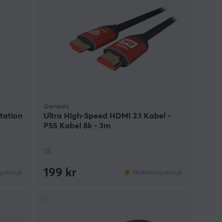
Genesis
tation
Ultra High-Speed HDMI 2.1 Kabel -
PS5 Kabel 8k - 3m
(3)
199 kr
g utsolgt
Midlertidig utsolgt