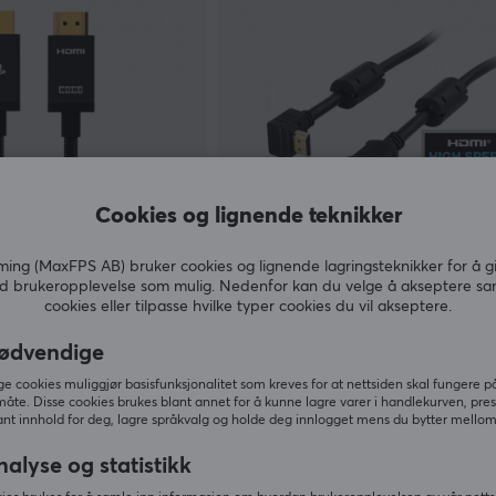
Cookies og lignende teknikker
Deltaco
ng (MaxFPS AB) bruker cookies og lignende lagringsteknikker for å g
ed 8K HDMI 2.1 Kabel -
Vinklet HDMI Kabel High Speed
d brukeropplevelse som mulig. Nedenfor kan du velge å akseptere sa
l - 2m
cookies eller tilpasse hvilke typer cookies du vil akseptere.
Ethernet, 4K, Ultra HD i 60Hz - 
2m
ødvendige
(0)
 cookies muliggjør basisfunksjonalitet som kreves for at nettsiden skal fungere på
måte. Disse cookies brukes blant annet for å kunne lagre varer i handlekurven, pre
89 kr
Midlertidig utsolgt
nt innhold for deg, lagre språkvalg og holde deg innlogget mens du bytter mellom 
nalyse og statistikk