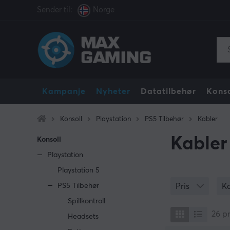
Sender til:
Norge
Kampanje
Nyheter
Datatilbehør
Konso
Konsoll
Playstation
PS5 Tilbehør
Kabler
Kabler
Konsoll
Playstation
Playstation 5
PS5 Tilbehør
Pris
K
Spillkontroll
26
p
Headsets