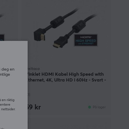
Deltaco
i deg en
 with
Vinklet HDMI Kabel High Speed with
mtlige
Svart -
Ethernet, 4K, Ultra HD i 60Hz - Svart -
1m
(0)
 en riktig
sentere
59 kr
På lager
På lager
nettsider.