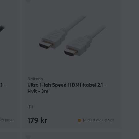
Deltaco
1 -
Ultra High Speed HDMI-kabel 2.1 -
Hvit - 3m
(11)
179 kr
På lager
Midlertidig utsolgt