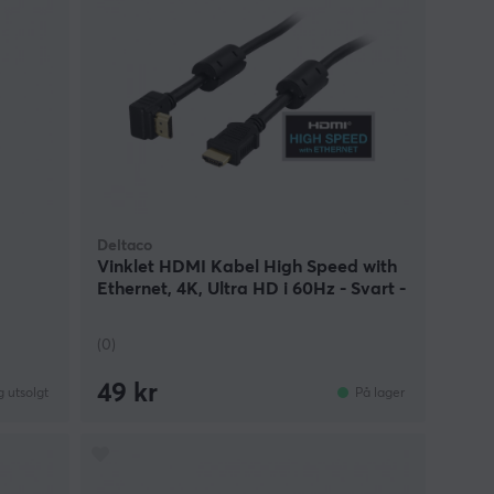
Deltaco
Vinklet HDMI Kabel High Speed with
Ethernet, 4K, Ultra HD i 60Hz - Svart -
0.5m
(0)
49 kr
g utsolgt
På lager