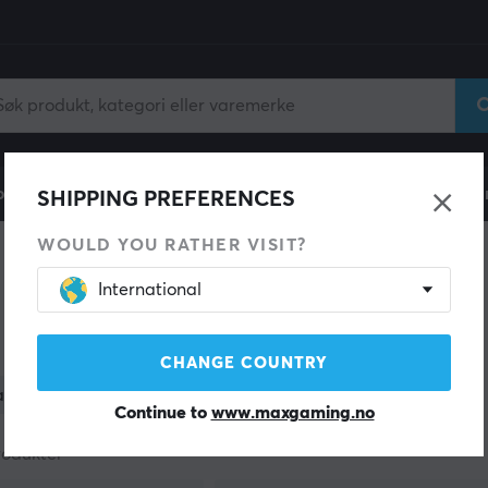
ll
Gamingstol
Mobiltilbehør
Hjem & Fritid
Fun
SHIPPING PREFERENCES
WOULD YOU RATHER VISIT?
International
CHANGE COUNTRY
ategori
Farge
Continue to
www.maxgaming.no
rodukter