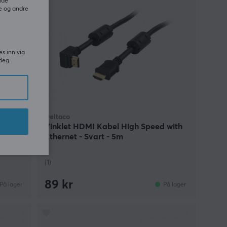
ide
e og andre
es inn via
deg.
Deltaco
er -
Vinklet HDMI Kabel High Speed with
Ethernet - Svart - 5m
(1)
89 kr
På lager
På lager