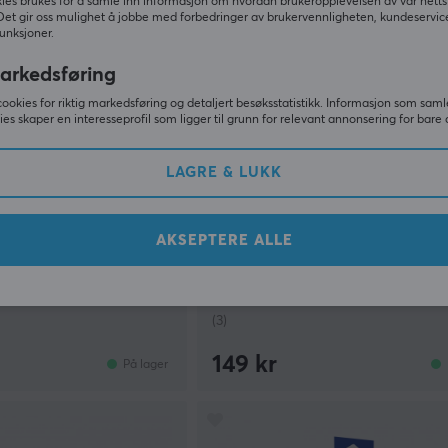
ies brukes for å samle inn informasjon om hvordan brukeropplevelsen av vår netts
Det gir oss mulighet å jobbe med forbedringer av brukervennligheten, kundeservic
unksjoner.
arkedsføring
cookies for riktig markedsføring og detaljert besøksstatistikk. Informasjon som saml
ies skaper en interesseprofil som ligger til grunn for relevant annonsering for bare 
LAGRE & LUKK
GameSir
AKSEPTERE ALLE
Kabel High Speed with
USB-C Gaming-ladekabel 3 met
ltra HD i 60Hz - Svart -
Turkis
(3)
149 kr
På lager