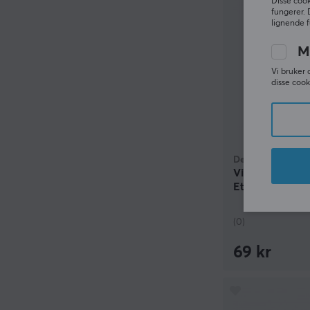
Disse cook
fungerer. 
lignende f
M
Vi bruker 
disse cook
Deltaco
Vinklet HDMI 
Ethernet, 4K, U
1.5m
(0)
69 kr