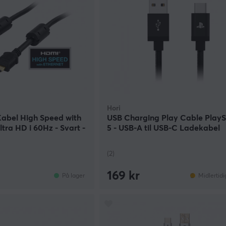
Hori
Kabel High Speed with
USB Charging Play Cable PlayS
ltra HD i 60Hz - Svart -
5 - USB-A til USB-C Ladekabel
DualSense - 3m
(2)
169 kr
På lager
Midlertidi