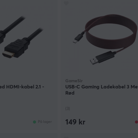
GameSir
ed HDMI-kabel 2.1 -
USB-C Gaming Ladekabel 3 Met
Rød
(3)
149 kr
På lager