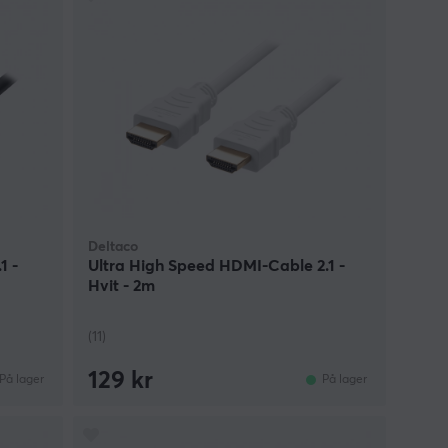
Deltaco
1 -
Ultra High Speed HDMI-Cable 2.1 -
Hvit - 2m
(11)
129 kr
På lager
På lager