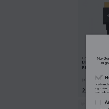
Hori
MaxGami
Ultra High Spe
så go
PS5 HDMI Kabe
N
(10)
Nødvendige
og sikker 
229 kr
mer releva
A