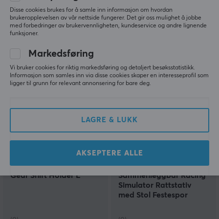
Stand with Gear Shifter -
Holder Set
Disse cookies brukes for å samle inn informasjon om hvordan
LRS11 - Hvit
brukeropplevelsen av vår nettside fungerer. Det gir oss mulighet å jobbe
med forbedringer av brukervennligheten, kundeservice og andre lignende
funksjoner.
(6)
(0)
Markedsføring
899 kr
749 kr
Vi bruker cookies for riktig markedsføring og detaljert besøksstatistikk.
Informasjon som samles inn via disse cookies skaper en interesseprofil som
NY
ligger til grunn for relevant annonsering for bare deg.
LAGRE & LUKK
AKSEPTERE ALLE
Nitro Concepts
MaxMount
Gear Shift Holder E
Sammenleggbar Racing
Simulator Rattstativ
med Stol Festespor