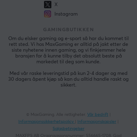
X
Instagram
GAMINGBUTIKKEN
Om du elsker gaming og e-sport så har du kommet til
rett sted. Vi hos MaxGaming er alltid på jakt etter de
siste nyhetene innen gaming, og vi finkjemmer hele
bransjen for å kunne tilby det absolutt beste på
markedet til deg som kunde.
Med vår raske leveringstid på kun 2-4 dager og med
30 dagers åpent kjøp så kan du alltid handle raskt og
sikkert.
© MaxGaming. Alle rettigheter.
Vår bedrift
|
Informasjonssikkerhetspolicy
|
Informasjonskapsler
|
Salgsbetingelser
MAXFPS AB Organisasjonsnummer: 556665-1708. God