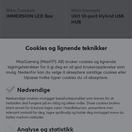
Nitro Concepts
Nitro Concepts
IMMERSION LED Box
UH1 10-port Hybrid USB
HUB
(0)
(0)
Cookies og lignende teknikker
649 kr
699 kr
MaxGaming (MaxFPS AB) bruker cookies og lignende
lagringsteknikker for å gi deg en så god brukeropplevelse som
mulig. Nedenfor kan du velge å akseptere samtlige cookies eller
tilpasse hvilke typer cookies du vil akseptere.
Nødvendige
Nødvendige cookies muliggjør basisfunksjonalitet som kreves for at
nettsiden skal fungere på en riktig og sikker måte. Disse cookies brukes
blant annet for å kunne lagre varer i handlekurven, presentere mer
relevant innhold for deg, lagre språkvalg og holde deg innlogget mens du
bytter mellom nettsider.
MaxMount
Nitro Concepts
Racing Simulator Wheel
Bucket-Seat Slider &
Analyse og statistikk