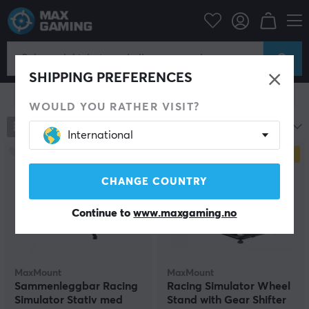
Gamingstol
Racing Simulator
Racing Tilbehør
Racing Tilbehør
SHIPPING PREFERENCES
Vis filter
WOULD YOU RATHER VISIT?
16
produkter
Mest populære
International
NY
SPAR
20%
CHANGE COUNTRY
Continue to
www.maxgaming.no
MaxMount
MaxMount
Sammenleggbar Racing
Racing Simulator Wheel
Simulator Stativ med
Stand with Gear Shifter