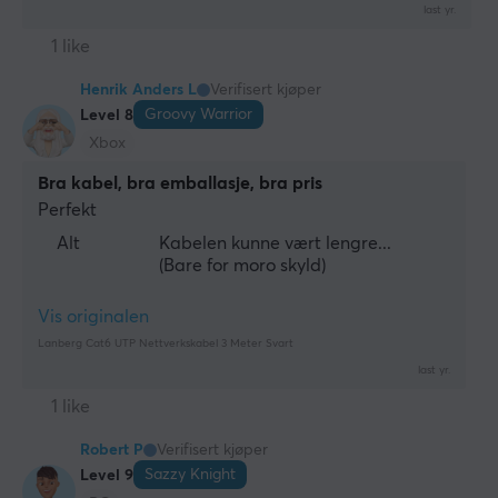
last yr.
1 like
Henrik Anders L
Verifisert kjøper
Groovy Warrior
Level 8
Xbox
Bra kabel, bra emballasje, bra pris
Perfekt
Alt
Kabelen kunne vært lengre...
(Bare for moro skyld)
Vis originalen
Lanberg Cat6 UTP Nettverkskabel 3 Meter Svart
last yr.
1 like
Robert P
Verifisert kjøper
Sazzy Knight
Level 9