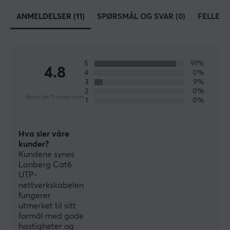
Farge
Svart
ANMELDELSER (11)
SPØRSMÅL OG SVAR (0)
FELLESS
FORBINDELSE
Tilkobling fra
5
91%
4.8
4
0%
RJ45 (Han)
3
9%
2
0%
Tilkobling til
Basert på 11 vurderinger
1
0%
RJ45 (Han)
Hva sier våre
kunder?
Kundene synes
Lanberg Cat6
UTP-
nettverkskabelen
fungerer
utmerket til sitt
formål med gode
hastigheter og