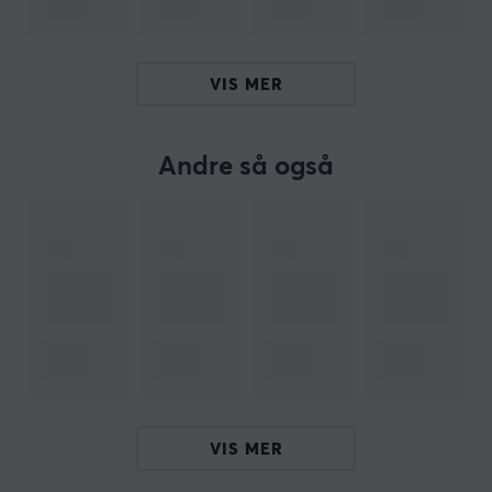
deg med å trekke alle kabler riktig.
VIS MER
SPESIFIKASJONER
DIMENSJON & VEKT
Andre så også
Kabellengde
1 meter
EGENSKAPER
Kabeltype
Cat6
Teknikk
U/UTP
Formfaktor
VIS MER
Rund