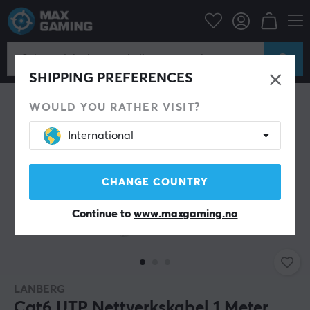
Datatilbehør
Datakabler & adaptere
Nettverkskabel
SHIPPING PREFERENCES
WOULD YOU RATHER VISIT?
International
CHANGE COUNTRY
Continue to
www.maxgaming.no
LANBERG
Cat6 UTP Nettverkskabel 1 Meter