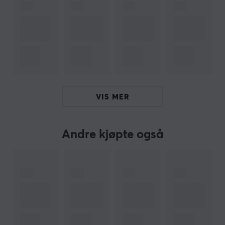
Produsentens artikkelnr: PCU6-10CC-0100-BK
OM VAREMERKET
Kabelløsninger for alle med
Lanberg
- Utvikling og
fleksibilitet definerer Lanberg, som tilbyr forskjellige
løsninger innenfor nettverk og kabling. Det brede
produktsortimentet deres utvikles hele tiden, og
VIS MER
varemerket bygger på kontinuerlig kvalitetsforbedring
av produktene. Talentet deres for å skreddersy
produkter etter markedets behov har bidratt med
Andre kjøpte også
kontinuerlig tilvekst.
Hvis du er på jakt etter en kabel eller adapter, så har
Lanberg med sin brede produktportefølje sannsynligvis
det du leter etter. Utøver det så tilbyr de løsninger som
strukturert kabling, inkludert LAN- og patchkabler, og
dessuten verktøy til å bygge LAN-nettverksinfrastruktur
med. Du finner også verktøy og produkter som hjelper