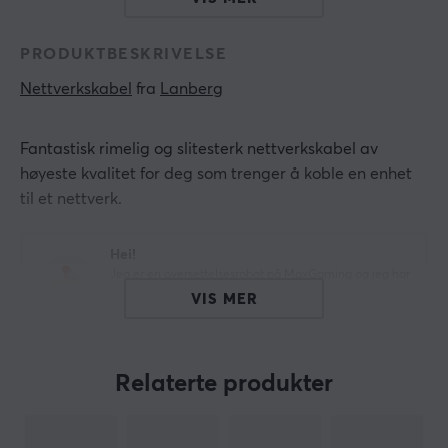
PRODUKTBESKRIVELSE
Nettverkskabel
 fra 
Lanberg
Fantastisk rimelig og slitesterk nettverkskabel av
høyeste kvalitet for deg som trenger å koble en enhet
til et nettverk.
Hei!
Jeg er en oversettelsesrobot på MaxGaming og jeg har
oversatt denne produktteksten. Hvis du opplever feil i
VIS MER
teksten, kan du gjerne
dele tilbakemeldinger med meg.
Relaterte produkter
ARTIKKELNUMMER
Vårt artikkelnummer: 12850