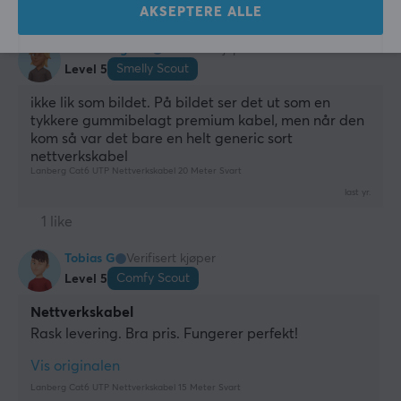
2 likes
AKSEPTERE ALLE
Sivert Magne S
Verifisert kjøper
Smelly Scout
Level 5
ikke lik som bildet. På bildet ser det ut som en 
tykkere gummibelagt premium kabel, men når den 
kom så var det bare en helt generic sort 
nettverkskabel
Lanberg Cat6 UTP Nettverkskabel 20 Meter Svart
last yr.
1 like
Tobias G
Verifisert kjøper
Comfy Scout
Level 5
Nettverkskabel
Rask levering. Bra pris. Fungerer perfekt!
Vis originalen
Lanberg Cat6 UTP Nettverkskabel 15 Meter Svart