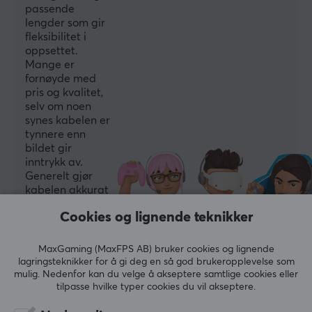
passende
lengder som gir
fleksibilitet i
oppsettet.
Mange er
fornøyde med
pris og kvalitet,
selv om noen
synes kabelen er
tynnere enn
bildet gir
inntrykk av.
Generelt gjør
kabelen akkurat
det man
Cookies og lignende teknikker
forventer.
Oppsummert med AI av GAMIFIERA.®
MaxGaming (MaxFPS AB) bruker cookies og lignende
lagringsteknikker for å gi deg en så god brukeropplevelse som
SKRIV ANMELDELSE
mulig. Nedenfor kan du velge å akseptere samtlige cookies eller
tilpasse hvilke typer cookies du vil akseptere.