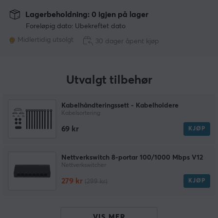
Lagerbeholdning: 0 igjen på lager
Foreløpig dato: Ubekreftet dato
Midlertidig utsolgt
30 dager åpent kjøp
Utvalgt tilbehør
Kabelhåndteringssett - Kabelholdere
Kabelsortering
69 kr
KJØP
Nettverkswitch 8-portar 100/1000 Mbps V12
Nettverkswitcher
279 kr
KJØP
(299 kr)
VIS MER