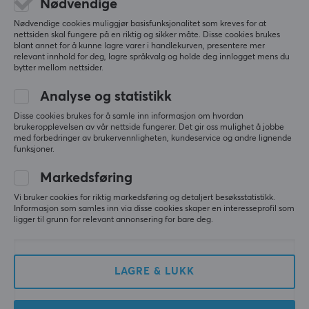
Relevans
Nødvendige
Nødvendige cookies muliggjør basisfunksjonalitet som kreves for at
Alle anmeldelser
nettsiden skal fungere på en riktig og sikker måte. Disse cookies brukes
blant annet for å kunne lagre varer i handlekurven, presentere mer
Martin Henrik F
Verifisert kjøper
relevant innhold for deg, lagre språkvalg og holde deg innlogget mens du
bytter mellom nettsider.
Grinding Scout
Level 5
PC
Analyse og statistikk
Fungerer utmerket.
Disse cookies brukes for å samle inn informasjon om hvordan
brukeropplevelsen av vår nettside fungerer. Det gir oss mulighet å jobbe
Jeg synes denne kabelen fungerer utmerket til sitt 
med forbedringer av brukervennligheten, kundeservice og andre lignende
formål. Jeg får gode hastigheter når jeg surfer på 
funksjoner.
nettet. Kabelen har en god lengde og det gir 
friheten til å plassere min PC der jeg vil ha den. Og 
Markedsføring
ikke minst er det skrivende stund en god pris på 
den.
Vi bruker cookies for riktig markedsføring og detaljert besøksstatistikk.
Informasjon som samles inn via disse cookies skaper en interesseprofil som
Man får god hastighet
ligger til grunn for relevant annonsering for bare deg.
Friheten å plassere Pc der den skal
Enkel tilgang til nettverk.
Bør festes til vegg/tak, så den ikke blir i veien
LAGRE & LUKK
Lanberg Cat6 UTP Nettverkskabel 15 Meter Svart
last yr.