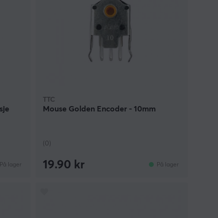
TTC
sje
Mouse Golden Encoder - 10mm
(0)
19.90 kr
På lager
På lager