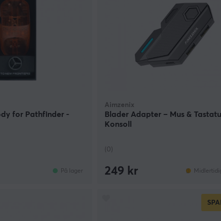
Aimzenix
dy for Pathfinder -
Blader Adapter – Mus & Tastatu
Konsoll
(0)
249 kr
På lager
Midlertidi
SPA