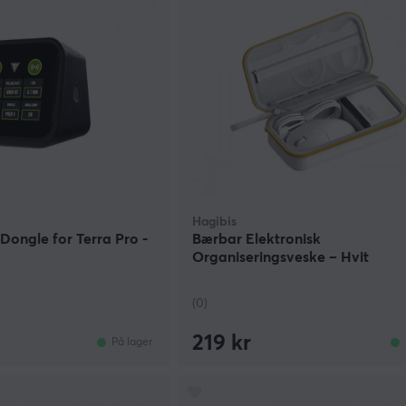
Hagibis
Dongle for Terra Pro -
Bærbar Elektronisk
Organiseringsveske – Hvit
(0)
219 kr
På lager