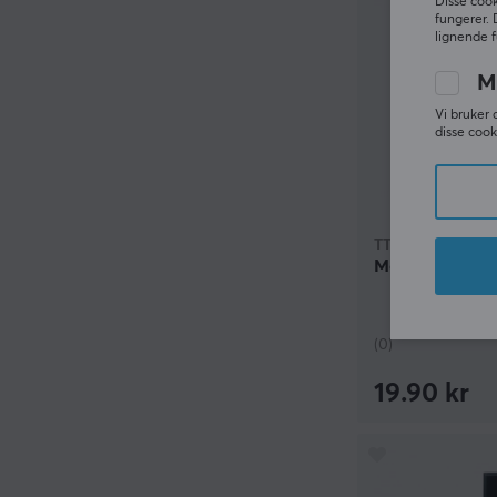
Disse cook
fungerer. 
lignende f
M
Vi bruker 
disse cook
TTC
Mouse Golden 
(0)
19.90 kr