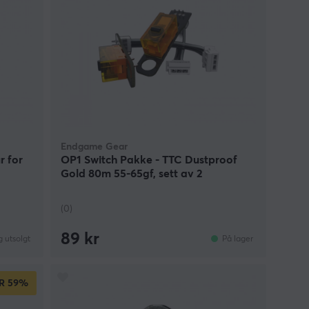
Endgame Gear
r for
OP1 Switch Pakke - TTC Dustproof
Gold 80m 55-65gf, sett av 2
(0)
89 kr
g utsolgt
På lager
R
59%