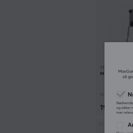
TTC
MaxGami
Mouse Golden
så go
N
(0)
Nødvendige
19.90 kr
og sikker 
mer releva
A