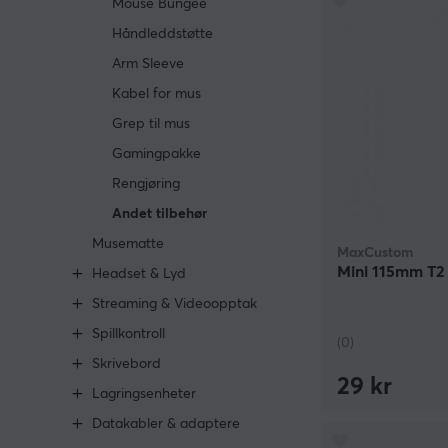
Mouse Bungee
Håndleddstøtte
Arm Sleeve
Kabel for mus
Grep til mus
Gamingpakke
Rengjøring
Andet tilbehør
Musematte
MaxCustom
Mini 115mm T2 
Headset & Lyd
Streaming & Videoopptak
Spillkontroll
(0)
Skrivebord
29 kr
Lagringsenheter
Datakabler & adaptere