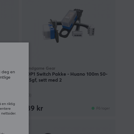
Endgame Gear
i deg en
 60-
OP1 Switch Pakke - Huano 100m 50-
mtlige
55gf, sett med 2
(0)
 en riktig
89 kr
På lager
På lager
sentere
nettsider.