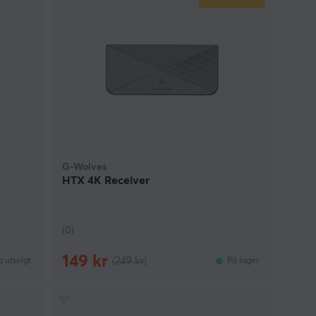
G-Wolves
HTX 4K Receiver
(0)
149 kr
(249 kr)
g utsolgt
På lager