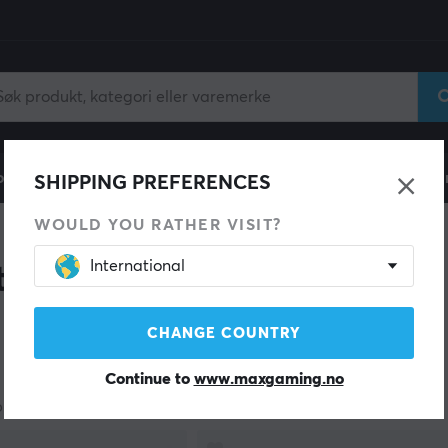
ll
Gamingstol
Mobiltilbehør
Hjem & Fritid
Fun
SHIPPING PREFERENCES
WOULD YOU RATHER VISIT?
International
tilbehør
CHANGE COUNTRY
Continue to
www.maxgaming.no
produkter