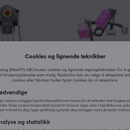
Cookies og lignende teknikker
Endgame Gear
ng (MaxFPS AB) bruker cookies og lignende lagringsteknikker for å g
 Encoder - 9mm
OP1 Switch Pack - HNCHK 150m
d brukeropplevelse som mulig. Nedenfor kan du velge å akseptere sa
70gf, sett med 2
cookies eller tilpasse hvilke typer cookies du vil akseptere.
ødvendige
(0)
 cookies muliggjør basisfunksjonalitet som kreves for at nettsiden skal fungere på
89 kr
Midlertidig utsolgt
måte. Disse cookies brukes blant annet for å kunne lagre varer i handlekurven, pre
nt innhold for deg, lagre språkvalg og holde deg innlogget mens du bytter mellom 
nalyse og statistikk