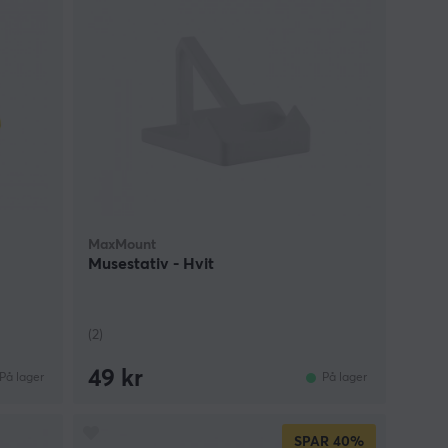
MaxMount
Musestativ - Hvit
(2)
49 kr
På lager
På lager
SPAR
40%