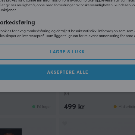
ies brukes for å samle inn informasjon om hvordan brukeropplevelsen av vår netts
Det gir oss mulighet å jobbe med forbedringer av brukervennligheten, kundeservic
unksjoner.
arkedsføring
cookies for riktig markedsføring og detaljert besøksstatistikk. Informasjon som saml
ies skaper en interesseprofil som ligger til grunn for relevant annonsering for bare 
LAGRE & LUKK
Aimzenix
Encoder - 11mm
AX360 Prelude Adapter – Mus 
AKSEPTERE ALLE
Tastatur for PC/Konsoll
(0)
499 kr
På lager
Midlertidi