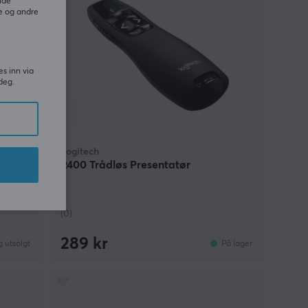
ide
e og andre
es inn via
deg.
Logitech
&
R400 Trådløs Presentatør
(0)
289 kr
g utsolgt
På lager