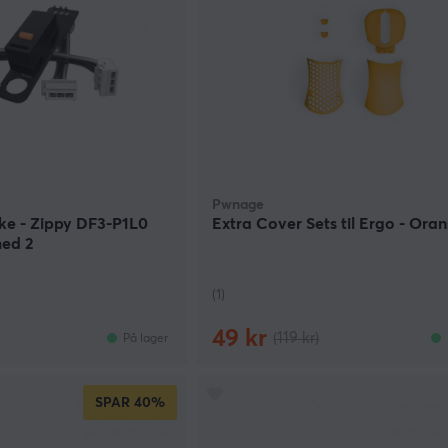
Pwnage
ke - Zippy DF3-P1L0
Extra Cover Sets til Ergo - Oran
med 2
(1)
49 kr
(119 kr)
På lager
SPAR
40%