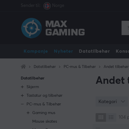
Sender til:
Norge
Kampanje
Nyheter
Datatilbehør
Konso
Datatilbehør
PC-mus & Tilbehør
Andet tilbehør
Andet 
Datatilbehør
Skjerm
Tastatur og tilbehør
Kategori
PC-mus & Tilbehør
Gaming mus
104
Mouse skates