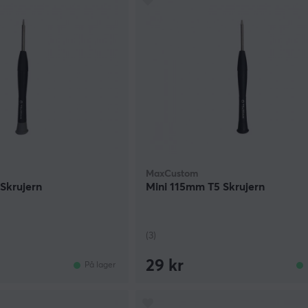
MaxCustom
Skrujern
Mini 115mm T5 Skrujern
(3)
29 kr
På lager