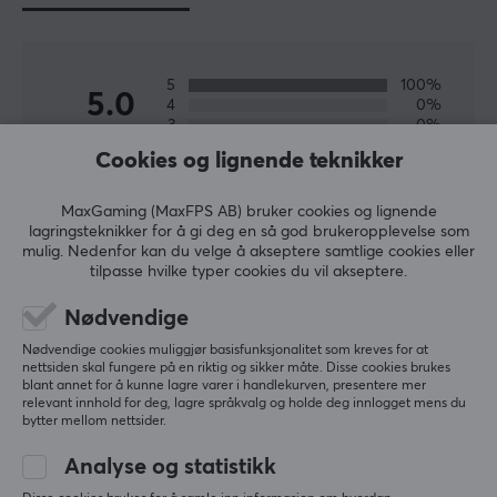
5
100%
5.0
4
0%
3
0%
2
0%
Cookies og lignende teknikker
Basert på 1 vurdering
1
0%
MaxGaming (MaxFPS AB) bruker cookies og lignende
lagringsteknikker for å gi deg en så god brukeropplevelse som
SKRIV ANMELDELSE
mulig. Nedenfor kan du velge å akseptere samtlige cookies eller
tilpasse hvilke typer cookies du vil akseptere.
Relevans
Nødvendige
Alle anmeldelser
Nødvendige cookies muliggjør basisfunksjonalitet som kreves for at
nettsiden skal fungere på en riktig og sikker måte. Disse cookies brukes
blant annet for å kunne lagre varer i handlekurven, presentere mer
Henrik N
Verifisert kjøper
relevant innhold for deg, lagre språkvalg og holde deg innlogget mens du
OP Immortal
Level 24
bytter mellom nettsider.
PC
Nintendo
Analyse og statistikk
Passet perfekt, fint og fast. Og en fin farge!