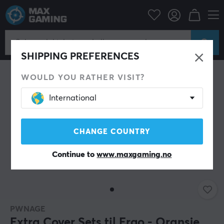
Datatilbehør
PC-mus & Tilbehør
Andet tilbehør
SPAR 59%
SHIPPING PREFERENCES
WOULD YOU RATHER VISIT?
International
CHANGE COUNTRY
Continue to
www.maxgaming.no
PWNAGE
Extra Cover Sets til Ergo - Oransje