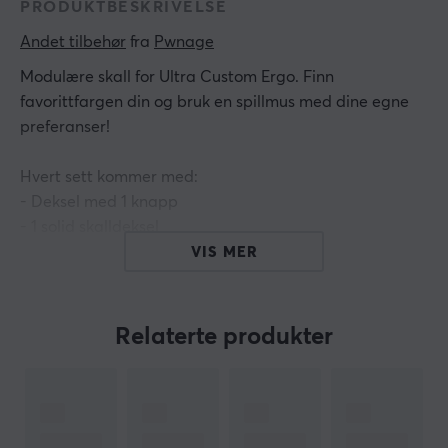
PRODUKTBESKRIVELSE
Andet tilbehør
 fra 
Pwnage
Modulære skall
for Ultra Custom Ergo. Finn
favorittfargen din og bruk en spillmus med dine egne
preferanser!
Hvert sett kommer med:
- Deksel med 1 knapp
- 1 solid skalldeksel
- 1 Honeycomb Shell Cover
VIS MER
- 2-DPI knapper
Relaterte produkter
Hei!
Jeg er en oversettelsesrobot på MaxGaming og jeg har
oversatt denne produktteksten. Hvis du opplever feil i
teksten, kan du gjerne
dele tilbakemeldinger med meg.