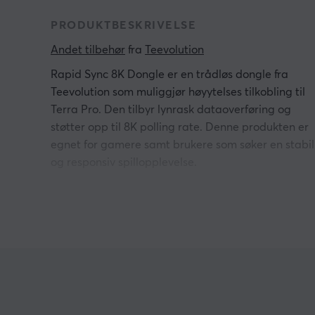
PRODUKTBESKRIVELSE
Andet tilbehør
 fra 
Teevolution
Rapid Sync 8K Dongle er en trådløs dongle fra
Teevolution som muliggjør høyytelses tilkobling til
Terra Pro. Den tilbyr lynrask dataoverføring og
støtter opp til 8K polling rate. Denne produkten er
egnet for gamere samt brukere som søker en stabil
og responsiv spillopplevelse.
Rapid Sync 8K Dongle har en trådløs tilkobling me
lav latens som gjør den ideell for raske spill. Den
støtter overføringshastigheter på opp til 8K, noe s
minimerer forsinkelser og lag under spilling. Dongl
er kompakt og lett å installere, noe som gir en
bekvem bruk uten kronglete prosedyrer. Dens
robuste konstruksjon garanterer en langvarig ytelse