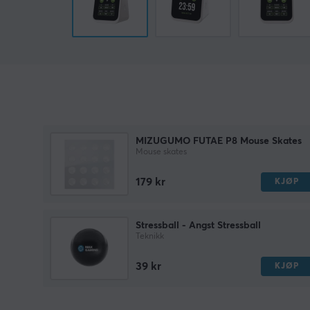
MIZUGUMO FUTAE P8 Mouse Skates
Mouse skates
179 kr
KJØP
Stressball - Angst Stressball
Teknikk
39 kr
KJØP