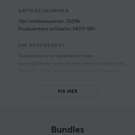
ARTIKKELNUMMER
Vårt artikkelnummer: 35596
Produsentens artikkelnr: MD1T-WH
OM VAREMERKET
Teevolution er et varemerke innen
gamingtilbehør som utvikler premiumutstyr med
fokus på ytelse, presisjon og langvarig komfort.
Selskapet bygger produktene sine rundt en
d
community-drevet filosofi der ergonomisk
VIS MER
design, moderne teknologi og solid konstruksjon
om
kombineres for å støtte både konkurransespill
en
og daglig bruk.
Merket ble grunnlagt med ambisjonen om å
Bundles
,
skape gamingutstyr som faktisk utgjør en