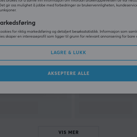
ies brukes for å samle inn informasjon om hvordan brukeropplevelsen av vår netts
r
Det gir oss mulighet å jobbe med forbedringer av brukervennligheten, kundeservic
unksjoner.
arkedsføring
cookies for riktig markedsføring og detaljert besøksstatistikk. Informasjon som saml
ies skaper en interesseprofil som ligger til grunn for relevant annonsering for bare 
Relaterte produkter
LAGRE & LUKK
AKSEPTERE ALLE
VIS MER