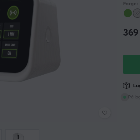
Farge:
369
Lag
På la