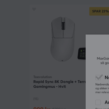
med automatisk opplading ved tilkobling. I tillegg 
den kompatibel med flere forskjellige enheter og
SPAR
23%
operativsystemer.
Oppsummering
Trådløs tilkobling med lav latens
Støtte for opptil 8K polling rate
Optimal for gamere og høytpresterende bruk
Lynrask dataoverføring
MaxGami
Kompakt og lettinstallert konstruksjon
så go
N
Teevolution
Rapid Sync 8K Dongle + Terra Pro Trådløs
Nødvendige
Gamingmus - Hvit
og sikker 
mer releva
(15)
A