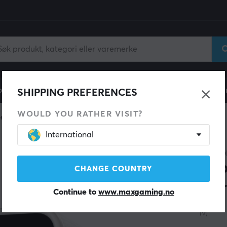
ll
Gamingstol
Mobiltilbehør
Hjem & Fritid
Fun
SHIPPING PREFERENCES
WOULD YOU RATHER VISIT?
behør
International
TEEVO
Rap
CHANGE COUNTRY
Terr
Continue to
www.maxgaming.no
(9)