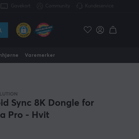
Gavekort
Community
Kundeservice
nhjørne
Varemerker
LUTION
id Sync 8K Dongle for
a Pro - Hvit