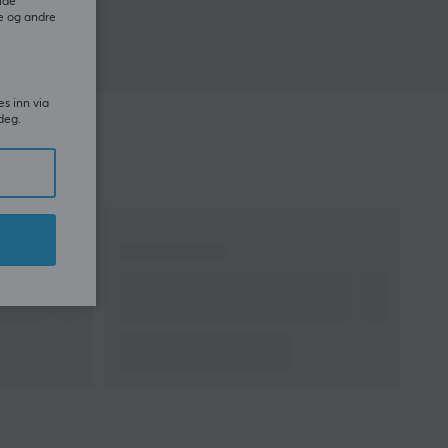
ide
e og andre
es inn via
deg.