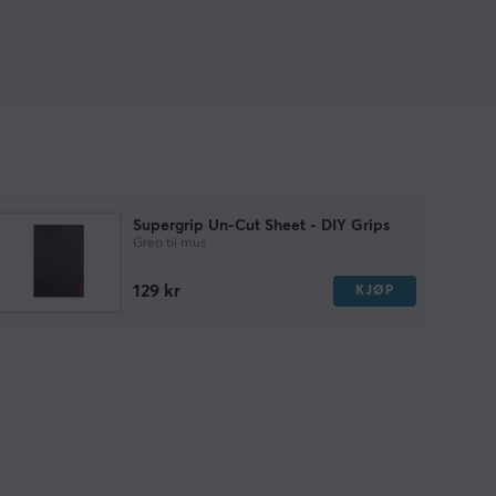
Supergrip Un-Cut Sheet - DIY Grips
Grep til mus
129 kr
KJØP