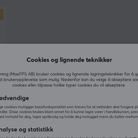
er
forskjell for seriøse spillere. Etter tidlige
utfordringer hvor selskapet beveget seg
nærmere generiske massemarkedsprodukter,
ble Teevolution reposisjonert med en tydeligere
identitet og sterkere fokus på funksjon,
innovasjon og spillernes behov.
Teevolutions utviklingsfilosofi bygger på tre
Cookies og lignende teknikker
kjerneprinsipper: høy kvalitet i hvert produkt,
allsidighet for både gaming og arbeid samt
ng (MaxFPS AB) bruker cookies og lignende lagringsteknikker for å g
d brukeropplevelse som mulig. Nedenfor kan du velge å akseptere sa
teknisk optimalisering for maksimal ytelse.
cookies eller tilpasse hvilke typer cookies du vil akseptere.
Gjennom aktiv dialog med sin community og
kontinuerlig brukerfeedback arbeider selskapet
ødvendige
for å utvikle produkter som utvikler seg sammen
 cookies muliggjør basisfunksjonalitet som kreves for at nettsiden skal fungere på
med spillerne.
måte. Disse cookies brukes blant annet for å kunne lagre varer i handlekurven, pre
nt innhold for deg, lagre språkvalg og holde deg innlogget mens du bytter mellom 
nalyse og statistikk