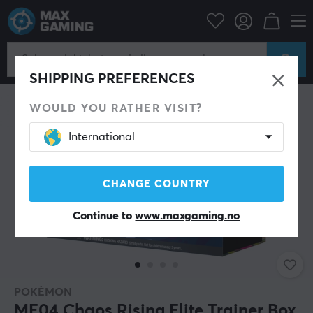
Hjem & Fritid
Samlekortspill
Pokémon
SHIPPING PREFERENCES
WOULD YOU RATHER VISIT?
International
CHANGE COUNTRY
Continue to
www.maxgaming.no
POKÉMON
ME04 Chaos Rising Elite Trainer Box