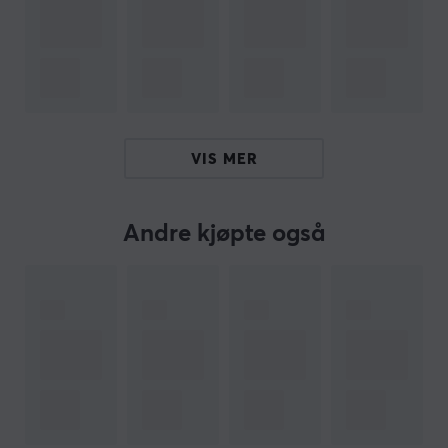
damage counters og en mynt for å lette
spillgjennomføringen. De 65 kortbeskyttelsene er
designet for å beskytte kortene mot slitasje og skader.
En spillguide inngår også, som gir tips og strategier for
effektiv kortbruk.
VIS MER
Oppsummering
Ni boosterpakker
Inkluderer 65 kortbeskyttelser og 40 energikort
Andre kjøpte også
Passer spillere på forskjellige nivåer
Inneholder damage counters og en spillguide
Full-art promo-kort med Fennekin
ARTIKKELNUMMER
Vårt artikkelnummer: 39823