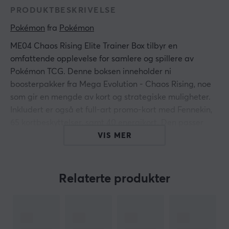
PRODUKTBESKRIVELSE
Pokémon
 fra 
Pokémon
ME04 Chaos Rising Elite Trainer Box tilbyr en
omfattende opplevelse for samlere og spillere av
Pokémon TCG. Denne boksen inneholder ni
boosterpakker fra Mega Evolution - Chaos Rising, noe
som gir en mengde av kort og strategiske muligheter.
Inkludert er også et full-art promo-kort med Fennekin,
65 kortbeskyttelser, samt 40 energikort. Den passer
både nybegynnere og mer erfarne spillere som ønsker
VIS MER
å utvide samlingene sine.
Den tekniske oppbyggingen av ME04 Chaos Rising
Relaterte produkter
Elite Trainer Box inkluderer nøye utvalgte komponenter
for optimal spillopplevelse. Med ni boosterpakker får
spillerne mulighet til å bygge og justere lekene sine
basert på kortenes synergier. Boksen inneholder også