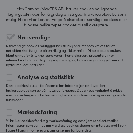
SPESIFIKASJONER
MaxGaming (MaxFPS AB) bruker cookies og lignende
lagringsteknikker for å gi deg en så god brukeropplevelse som
mulig. Nedenfor kan du velge å akseptere samtlige cookies eller
tilpasse hvilke typer cookies du vil akseptere.
5
0%
0.0
4
0%
Nødvendige
3
0%
2
0%
Nødvendige cookies muliggjør basisfunksjonalitet som kreves for at
Basert på 0 vurderinger
1
0%
nettsiden skal fungere på en riktig og sikker måte. Disse cookies brukes
blant annet for å kunne lagre varer i handlekurven, presentere mer
relevant innhold for deg, lagre språkvalg og holde deg innlogget mens du
bytter mellom nettsider.
SKRIV ANMELDELSE
Analyse og statistikk
Disse cookies brukes for å samle inn informasjon om hvordan
brukeropplevelsen av vår nettside fungerer. Det gir oss mulighet å jobbe
Mer fra vårt fellesskap
med forbedringer av brukervennligheten, kundeservice og andre lignende
funksjoner.
Markedsføring
Vi bruker cookies for riktig markedsføring og detaljert besøksstatistikk.
Informasjon som samles inn via disse cookies skaper en interesseprofil som
ligger til grunn for relevant annonsering for bare deg.