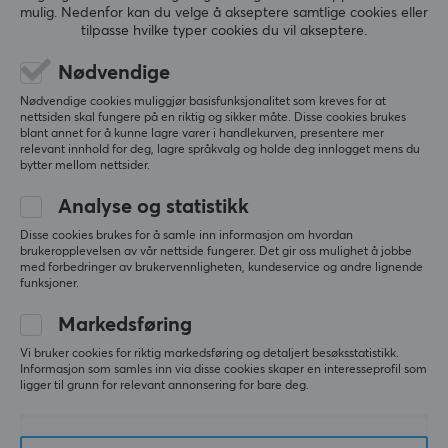
mulig. Nedenfor kan du velge å akseptere samtlige cookies eller
100 mg per porsjon
tilpasse hvilke typer cookies du vil akseptere.
5
0%
2.0
4
0%
Porsjoner
3
0%
Nødvendige
100 st
2
100%
Basert på 1 vurdering
Nødvendige cookies muliggjør basisfunksjonalitet som kreves for at
1
0%
Farge
nettsiden skal fungere på en riktig og sikker måte. Disse cookies brukes
blant annet for å kunne lagre varer i handlekurven, presentere mer
Lilla
relevant innhold for deg, lagre språkvalg og holde deg innlogget mens du
SKRIV ANMELDELSE
bytter mellom nettsider.
Analyse og statistikk
Relevans
Disse cookies brukes for å samle inn informasjon om hvordan
brukeropplevelsen av vår nettside fungerer. Det gir oss mulighet å jobbe
Alle anmeldelser
med forbedringer av brukervennligheten, kundeservice og andre lignende
funksjoner.
Jonathan J
Verifisert kjøper
Markedsføring
Ganking Knight
Level 9
PC
Vi bruker cookies for riktig markedsføring og detaljert besøksstatistikk.
Informasjon som samles inn via disse cookies skaper en interesseprofil som
ligger til grunn for relevant annonsering for bare deg.
Smaken
Smaken var for kunstig og ettersmaken var bitter 
og setter seg på tennene. Brukte 4 måleskjeer i et 