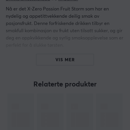
Nå er det X-Zero Passion Fruit Storm som har en
nydelig og appetittvekkende deilig smak av
pasjonsfrukt. Denne forfriskende drikken tilbyr en
smakfull kombinasjon av frukt uten tilsatt sukker, og gir
deg en oppkvikkende og syrlig smaksopplevelse som er
perfekt for å slukke tørsten.
Øk smaksopplevelsen din med den ekstra fordelen av
VIS MER
null sukker, slik at du kan nyte hver slurk uten å
bekymre deg for kaloriene. Opplev den naturlige
sødmen og forfriskende smaken avslørt i hver slurk, noe
Relaterte produkter
som gjør den til det ultimate valget for en deilig og
sunn drikke.
Hei!
Jeg er en oversettelsesrobot på MaxGaming og jeg har
oversatt denne produktteksten. Hvis du opplever feil i
teksten, kan du gjerne
dele tilbakemeldinger med meg.