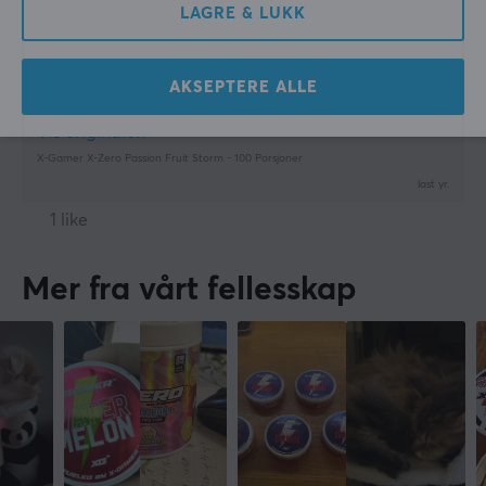
1L glass
LAGRE & LUKK
Bedre enn energidrikk, da man har mer energi i
løpet av dagen
Smaken.. ta en annen
AKSEPTERE ALLE
Vis originalen
X-Gamer X-Zero Passion Fruit Storm - 100 Porsjoner
last yr.
1 like
Mer fra vårt fellesskap