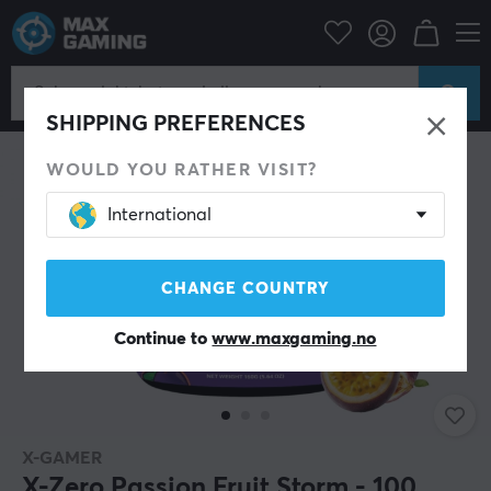
Hjem & Fritid
Drikke & kosttilskudd
SHIPPING PREFERENCES
WOULD YOU RATHER VISIT?
International
CHANGE COUNTRY
Continue to
www.maxgaming.no
X-GAMER
X-Zero Passion Fruit Storm - 100