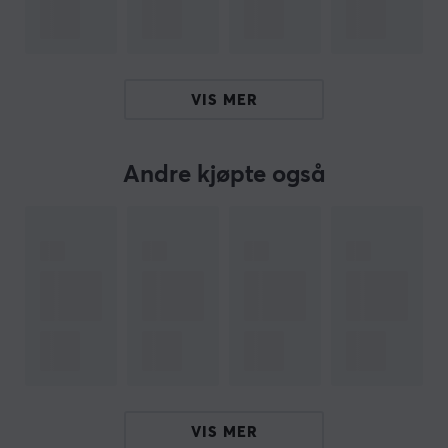
ARTIKKELNUMMER
VIS MER
Vårt artikkelnummer: 32789
Produsentens artikkelnr: XG-XZERO-PF-1-A
Andre kjøpte også
OM VAREMERKET
Det populære kosttilskuddet
X-Gamer
- En avansert og
innovativ energi- og fokusdrink utviklet i Sverige. Et
perfekt kosttilskudd for lange spill- og treningsøkter.
Deres visjon er å forbedre spillerens opplevelse og
ytelse gjennom forbedret energi, utholdenhet, fokus og
bedre reflekser.
Velg din favorittsmak hos oss, vi har et bredt utvalg av
flere gode smaker, se alt her! Vi anbefaler
X-Gamer
til
VIS MER