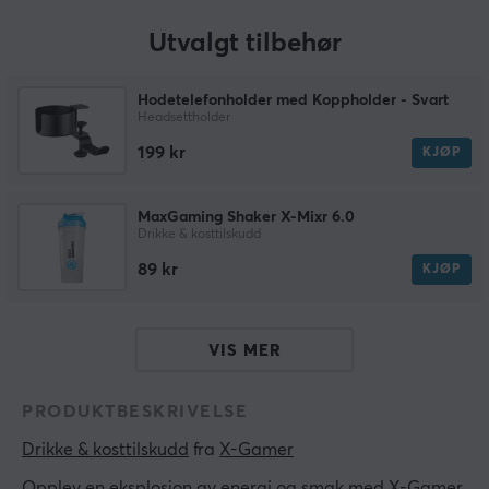
Utvalgt tilbehør
Hodetelefonholder med Koppholder - Svart
Headsettholder
199 kr
KJØP
MaxGaming Shaker X-Mixr 6.0
Drikke & kosttilskudd
89 kr
KJØP
VIS MER
PRODUKTBESKRIVELSE
Drikke & kosttilskudd
 fra 
X-Gamer
Opplev en eksplosjon av energi og smak med X-Gamer