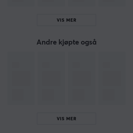
og smak. I tillegg er det rimelig, noe som gjør hver
servering til en klok investering i fokus og energi.
VIS MER
Sammendrag
Frisk og syrlig tyttebærsmak som inspirerer og
forfrisker.
Andre kjøpte også
100 milligram koffein per porsjon for en pålitelig
energiøkning.
Fri for sukker og kalorier for helse og bevisste valg.
Sertifisert kvalitet, ISO 22000 2018.
Rimelig, maksimer energi og smak per dollar.
Hei!
Jeg er en oversettelsesrobot på MaxGaming og jeg har
oversatt denne produktteksten. Hvis du opplever feil i
VIS MER
teksten, kan du gjerne
dele tilbakemeldinger med meg.