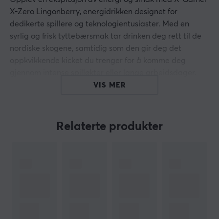
X-Zero Lingonberry, energidrikken designet for
dedikerte spillere og teknologientusiaster. Med en
syrlig og frisk tyttebærsmak tar drinken deg rett til de
nordiske skogene, samtidig som den gir deg det
oppkvikkende kicket du trenger for å komme deg
gjennom intense spilløkter eller lange arbeidsdager.
Hver slurk er en perfekt balanse mellom frisk syre og en
VIS MER
unik smaksopplevelse som holder deg på topp.
X-Gamer X-Zero Lingonberry inneholder 100 milligram
Relaterte produkter
koffein per porsjon, som gir en rask energiboost uten at
det går på bekostning av helsen. Drikken er helt fri for
sukker og kalorier, så du kan nyte en skyldfri
energiboost når du trenger det som mest. Sertifisert i
henhold til ISO 22000 2018 sikrer de høyeste
standardene for kvalitet og sikkerhet. Dette er ikke
bare en drink, men også et smart valg for både ytelse