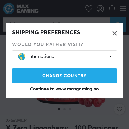
Hjem & Fritid
Drikke & kosttilskudd
SPAR 25%
SHIPPING PREFERENCES
WOULD YOU RATHER VISIT?
International
CHANGE COUNTRY
Continue to
www.maxgaming.no
X-GAMER
X-Zero Lingonberry - 100 Porsjoner