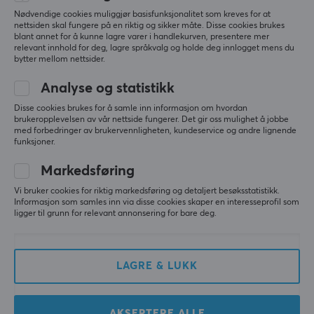
X-Gamer X-Zero Lingonberry - 100 Porsjoner
Porsjoner
Nødvendige cookies muliggjør basisfunksjonalitet som kreves for at
last yr.
nettsiden skal fungere på en riktig og sikker måte. Disse cookies brukes
100 st
blant annet for å kunne lagre varer i handlekurven, presentere mer
3 likes
relevant innhold for deg, lagre språkvalg og holde deg innlogget mens du
Farge
bytter mellom nettsider.
Rød
Samuel B
Verifisert kjøper
Analyse og statistikk
Buffed Warrior
Level 8
PC
Disse cookies brukes for å samle inn informasjon om hvordan
brukeropplevelsen av vår nettside fungerer. Det gir oss mulighet å jobbe
med forbedringer av brukervennligheten, kundeservice og andre lignende
Smaker som søt te
funksjoner.
Helt greit, smaker ikke så mye tyttebær.
Smaker mer som veldig søt te.
Markedsføring
passende søt
smaker ikke som tyttebær lol
Vi bruker cookies for riktig markedsføring og detaljert besøksstatistikk.
Informasjon som samles inn via disse cookies skaper en interesseprofil som
ligger til grunn for relevant annonsering for bare deg.
Vis originalen
X-Gamer X-Zero Lingonberry - 100 Porsjoner
2 yr. ago
LAGRE & LUKK
1 like
Kida M
Verifisert kjøper
AKSEPTERE ALLE