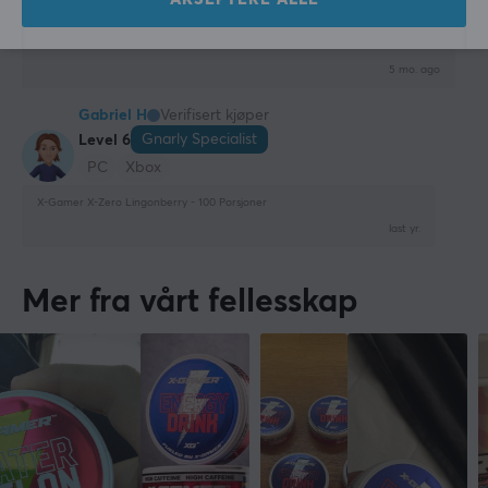
Epic Guardian
Level 7
X-Gamer X-Zero Lingonberry - 100 Porsjoner
5 mo. ago
Gabriel H
Verifisert kjøper
Gnarly Specialist
Level 6
PC
Xbox
X-Gamer X-Zero Lingonberry - 100 Porsjoner
last yr.
Mer fra vårt fellesskap