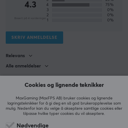
4.3
4
75%
rimelig og miljøvennlig ettersom du blander drikken
3
0%
selv.
2
0%
Basert på 4 vurderinger
1
0%
SPESIFIKASJONER
SKRIV ANMELDELSE
ANNEN INFORMASJON
Aldersgrense
Relevans
18 år
Alle anmeldelser
DIMENSJON & VEKT
Iiris S
Verifisert kjøper
Vikt (Innhold)
Cookies og lignende teknikker
Sazzy Guardian
Level 7
160 gram
PC
Nintendo
Playstation
MaxGaming (MaxFPS AB) bruker cookies og lignende
God smak, selv om den ikke har sett tyttebær
lagringsteknikker for å gi deg en så god brukeropplevelse som
EGENSKAPER
mulig. Nedenfor kan du velge å akseptere samtlige cookies eller
Smak
Kanskje litt søt og kunstig tyttebær
tilpasse hvilke typer cookies du vil akseptere.
Koffein
100 mg per porsjon
Vis originalen
Nødvendige