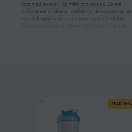
cola med en subtil og mild vaniljesmak. Denne
forfriskende drikken er perfekt for de som ønsker en
smakfull opplevelse uten tilsatt sukker. Med 100
porsjoner per pakke tilbyr X-Zero Cola Vanilla et
utmerket valg for både hverdagslige øyeblikk og
mer festlige anledninger. Hver slurk gir en behagel
balanse mellom naturlig sødme og salte noter. Den
er designet for å være en fantastisk tørsteslukker
som også er snill mot kaloriinntaket. Det røde og
hvite designet gjør denne drikken visuelt tiltalende
og er en flott detalj i drikkearsenalet ditt.
Det som virkelig gjør X-Zero Cola Vanilla spesiell er
koffeininnholdet på 100 mg per porsjon, som gir et
SPAR
39%
energiboost uten at det går på bekostning av
smaken. Den er den perfekte følgesvenn for en akti
livsstil, enten det er spilløkter, trening eller sosiale
arrangementer. Med en aldersgrense på 15 år