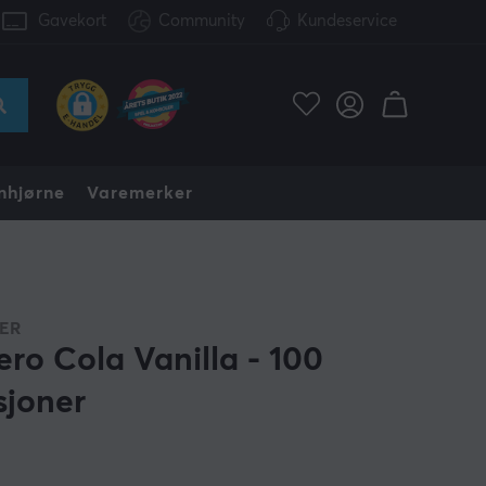
Gavekort
Community
Kundeservice
nhjørne
Varemerker
ER
ero Cola Vanilla - 100
sjoner