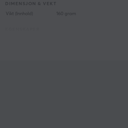
DIMENSJON & VEKT
Vikt (Innhold)
160 gram
EGENSKAPER
Koffein
100 mg per porsjon
Porsjoner
100 st
Farge
Beige, Hvit, Rød