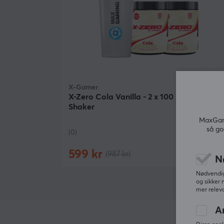
passer denne drikken for mange og er raskt i ferd
med å bli en favoritt blant unge voksne og
spillentusiaster. Velg X-Zero Cola Vanilla for en
deilig kullsyreholdig drikk som gir deg energi og
forfriskning uten unødvendige kalorier. Oppdag
forskjellen i dag og nyt hver slurk til fulle!
X-Gamer
X-Zero Cola Vanilla - 2 x 100 Porsjoner +
Hei!
Shaker
Jeg er en oversettelsesrobot på MaxGaming og jeg
har oversatt denne produktteksten. Hvis du
MaxGami
opplever feil i teksten, kan du gjerne
dele
så go
(0)
tilbakemeldinger med meg.
599 kr
(987 kr)
Utsolg
N
Nødvendige
og sikker 
mer releva
A