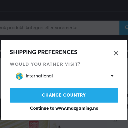
ll
Gamingstol
Mobiltilbehør
Hjem & Fritid
Fun
SHIPPING PREFERENCES
WOULD YOU RATHER VISIT?
International
X-GAM
X-Z
CHANGE COUNTRY
Por
Continue to
www.maxgaming.no
(2)