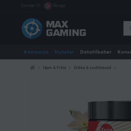
Sender til:
Norge
Kampanje
Nyheter
Datatilbehør
Konso
Hjem & Fritid
Drikke & kosttilskudd