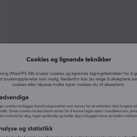
Cookies og lignende teknikker
ng (MaxFPS AB) bruker cookies og lignende lagringsteknikker for å g
d brukeropplevelse som mulig. Nedenfor kan du velge å akseptere sa
cookies eller tilpasse hvilke typer cookies du vil akseptere.
t
ødvendige
 cookies muliggjør basisfunksjonalitet som kreves for at nettsiden skal fungere på
måte. Disse cookies brukes blant annet for å kunne lagre varer i handlekurven, pre
nt innhold for deg, lagre språkvalg og holde deg innlogget mens du bytter mellom 
nalyse og statistikk