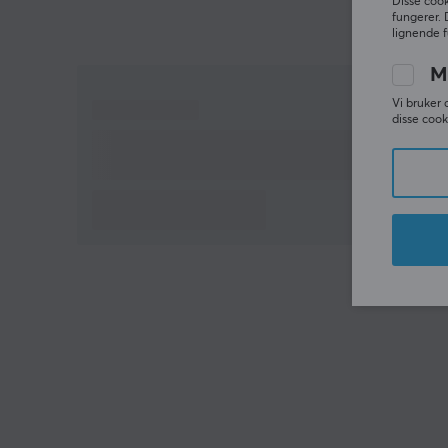
Disse cook
fungerer. 
lignende f
M
Vi bruker 
disse cook