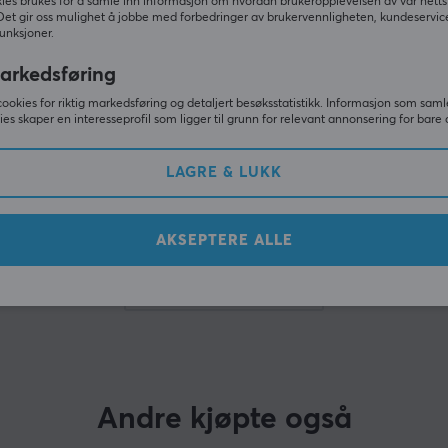
ies brukes for å samle inn informasjon om hvordan brukeropplevelsen av vår netts
Det gir oss mulighet å jobbe med forbedringer av brukervennligheten, kundeservic
Relaterte produkter
unksjoner.
arkedsføring
cookies for riktig markedsføring og detaljert besøksstatistikk. Informasjon som saml
ies skaper en interesseprofil som ligger til grunn for relevant annonsering for bare 
LAGRE & LUKK
AKSEPTERE ALLE
VIS MER
Andre kjøpte også