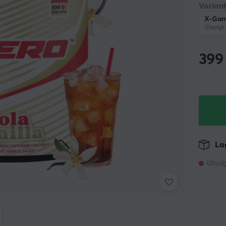
Variant
X-Game
Utsolgt
399
Lag
Utsol