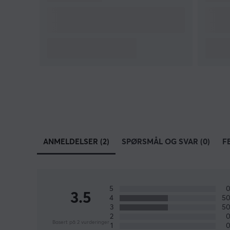
ANMELDELSER (2)
SPØRSMÅL OG SVAR (0)
F
5
3.5
4
5
3
5
2
Basert på 2 vurderinger
1