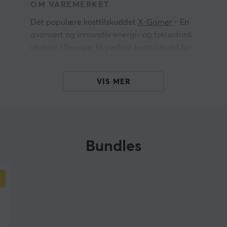
OM VAREMERKET
Det populære kosttilskuddet
X-Gamer
- En
avansert og innovativ energi- og fokusdrink
utviklet i Sverige. Et perfekt kosttilskudd for
lange spill- og treningsøkter. Deres visjon er å
ig
forbedre spillerens opplevelse og ytelse
VIS MER
gjennom forbedret energi, utholdenhet, fokus og
bedre reflekser.
Velg din favorittsmak hos oss, vi har et bredt
utvalg av flere gode smaker, se alt her! Vi
Bundles
anbefaler
X-Gamer
til alle våre kunder og
partnere. Et produkt av høy kvalitet for deg som
trenger ekstra og kosttilskudd og er både
rimelig og miljøvennlig ettersom du blander
v
drikken selv.