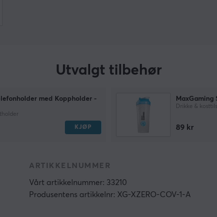
Utvalgt tilbehør
lefonholder med Koppholder -
MaxGaming S
Drikke & kostti
tholder
89 kr
KJØP
ARTIKKELNUMMER
Vårt artikkelnummer: 33210
Produsentens artikkelnr: XG-XZERO-COV-1-A