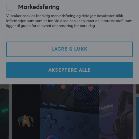
788 g
Markedsføring
Vi bruker cookies for riktig markedsføring og detaljert besøksstatistikk.
EGENSKAPER
Informasjon som samles inn via disse cookies skaper en interesseprofil som
ligger til grunn for relevant annonsering for bare deg.
Farge
Svart
LAGRE & LUKK
FORBINDELSE
Kompatibilitet
AKSEPTERE ALLE
Nintendo Switch, PC, PS4
GARANTI
Produsentens garanti
1 års garanti