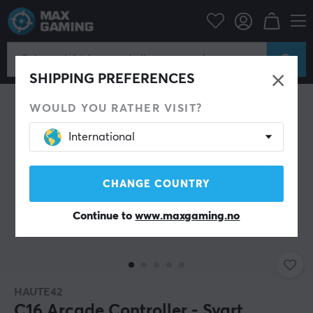
Konsoll
Playstation
PS4 Tilbehør
Fightstick/Arcade
SHIPPING PREFERENCES
WOULD YOU RATHER VISIT?
International
CHANGE COUNTRY
Continue to
www.maxgaming.no
HAUTE42
C16 Arcade Controller - Svart