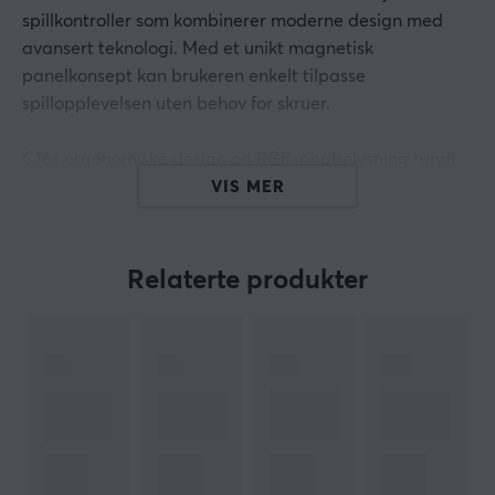
spillkontroller som kombinerer moderne design med
avansert teknologi. Med et unikt magnetisk
panelkonsept kan brukeren enkelt tilpasse
spillopplevelsen uten behov for skruer.
C16s ergonomiske design og RGB-ringbelysning rundt
tastene gir både visuell appell og praktisk
VIS MER
funksjonalitet. Den leveres også med kunstmaler for
personalisering og en turneringslås for å forhindre
uønskede trykk under intens spilling. Med en ultralav
Relaterte produkter
latens på mindre enn 1 ms og støtte for
fastvareoppdateringer garanterer den en stabil og
pålitelig spillopplevelse.
Sammendrag
Unik magnetisk design for enkel montering av
kunstverk