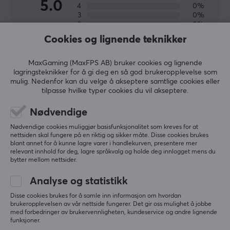
5.0
4
0%
Selskapet legger stor vekt på å ta vare på sitt
3
0%
fellesskap og lytter nøye til kundenes tilbakemeldinger
2
0%
Basert på 1 vurdering
og behov. Gjennom aktivt engasjement med brukerne
1
0%
Cookies og lignende teknikker
skaper de et sterkt fellesskap der hver mening teller og
bidrar til deres fortsatte suksess.
MaxGaming (MaxFPS AB) bruker cookies og lignende
SKRIV ANMELDELSE
lagringsteknikker for å gi deg en så god brukeropplevelse som
mulig. Nedenfor kan du velge å akseptere samtlige cookies eller
SPESIFIKASJONER
tilpasse hvilke typer cookies du vil akseptere.
Relevans
DIMENSJON & VEKT
Nødvendige
Alle anmeldelser
Bredde
Nødvendige cookies muliggjør basisfunksjonalitet som kreves for at
nettsiden skal fungere på en riktig og sikker måte. Disse cookies brukes
299.8 mm
Christof P
Verifisert kjøper
blant annet for å kunne lagre varer i handlekurven, presentere mer
Super Scout
Level 5
relevant innhold for deg, lagre språkvalg og holde deg innlogget mens du
Dybde
bytter mellom nettsider.
199.8 mm
Haute42 C16 Arcade Controller - Svart
Analyse og statistikk
8 mo. ago
Høyde
Disse cookies brukes for å samle inn informasjon om hvordan
13.3 mm
brukeropplevelsen av vår nettside fungerer. Det gir oss mulighet å jobbe
Mer fra vårt fellesskap
med forbedringer av brukervennligheten, kundeservice og andre lignende
Vekt
funksjoner.