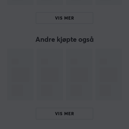
Turneringslåsbryter for optimal kontroll under
konkurranser
RGB-belysning og ergonomisk håndleddsstøtte for
VIS MER
en førsteklasses følelse
Ultralav latens og avansert firmware-støtte med
Andre kjøpte også
Raspberry Pi RP2024-brikke
Kompatibel med flere plattformer, inkludert PS4,
Switch og Windows
Hei!
Jeg er en oversettelsesrobot på MaxGaming og jeg har
oversatt denne produktteksten. Hvis du opplever feil i
teksten, kan du gjerne
dele tilbakemeldinger med meg.
VIS MER
ARTIKKELNUMMER
Vårt artikkelnummer: 35196