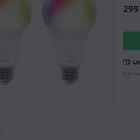
299
Lag
På la