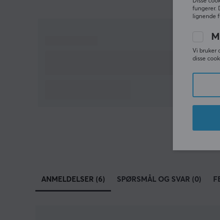
Disse cook
fungerer. 
lignende f
M
Vi bruker 
disse cook
ANMELDELSER (6)
SPØRSMÅL OG SVAR (0)
F