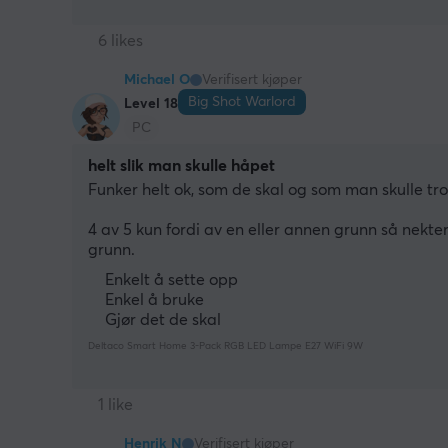
6 likes
Michael O
Verifisert kjøper
Big Shot Warlord
Level 18
PC
helt slik man skulle håpet
Funker helt ok, som de skal og som man skulle tr
4 av 5 kun fordi av en eller annen grunn så nekter
grunn.
Enkelt å sette opp
Enkel å bruke
Gjør det de skal
Deltaco Smart Home 3-Pack RGB LED Lampe E27 WiFi 9W
1 like
Henrik N
Verifisert kjøper