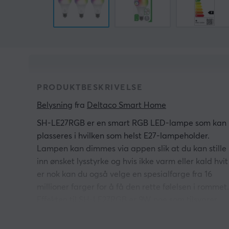
PRODUKTBESKRIVELSE
Belysning
 fra 
Deltaco Smart Home
SH-LE27RGB er en smart RGB LED-lampe som kan
plasseres i hvilken som helst E27-lampeholder.
Lampen kan dimmes via appen slik at du kan stille
inn ønsket lysstyrke og hvis ikke varm eller kald hvit
er nok kan du også velge en spesialfarge fra 16
millioner farger for å få den rette følelsen i rommet.
Effekten til SH-LE27RGB er 9W, noe som tilsvarer
omtrent 60W fra en tradisjonell lyspære.