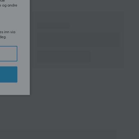
ide
e og andre
es inn via
deg.