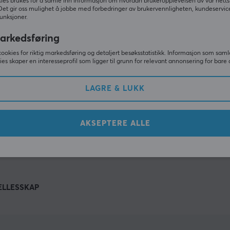
Andre så også
ies brukes for å samle inn informasjon om hvordan brukeropplevelsen av vår netts
Det gir oss mulighet å jobbe med forbedringer av brukervennligheten, kundeservic
unksjoner.
arkedsføring
cookies for riktig markedsføring og detaljert besøksstatistikk. Informasjon som saml
ies skaper en interesseprofil som ligger til grunn for relevant annonsering for bare 
LAGRE & LUKK
AKSEPTERE ALLE
VIS MER
ELLESSKAP