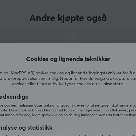
Andre kjøpte også
Cookies og lignende teknikker
ng (MaxFPS AB) bruker cookies og lignende lagringsteknikker for å g
d brukeropplevelse som mulig. Nedenfor kan du velge å akseptere sa
cookies eller tilpasse hvilke typer cookies du vil akseptere.
ødvendige
VIS MER
 cookies muliggjør basisfunksjonalitet som kreves for at nettsiden skal fungere på
måte. Disse cookies brukes blant annet for å kunne lagre varer i handlekurven, pre
nt innhold for deg, lagre språkvalg og holde deg innlogget mens du bytter mellom 
nalyse og statistikk