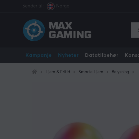
Sender til:
Norge
Kampanje
Nyheter
Datatilbehør
Konso
Hjem & Fritid
Smarte Hjem
Belysning