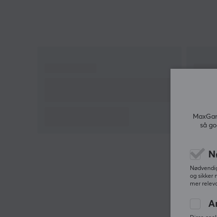
har oversatt denne produktteksten. Hvis du
opplever feil i teksten, kan du gjerne
dele
tilbakemeldinger med meg.
MaxGami
så go
N
Nødvendige
og sikker 
mer releva
A