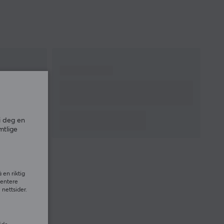
i deg en
mtlige
 en riktig
sentere
nettsider.