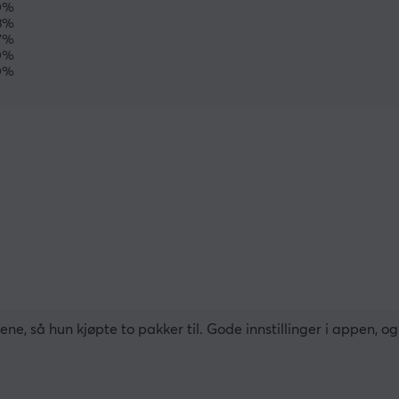
0%
3%
7%
0%
0%
ne, så hun kjøpte to pakker til. Gode innstillinger i appen, og