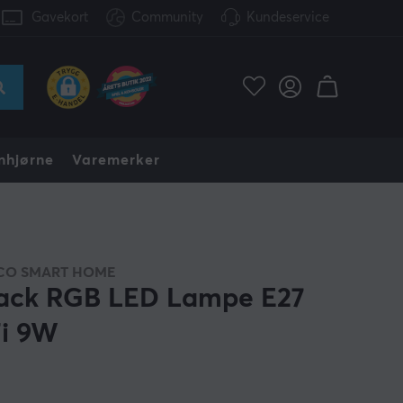
Gavekort
Community
Kundeservice
nhjørne
Varemerker
CO SMART HOME
ack RGB LED Lampe E27
i 9W