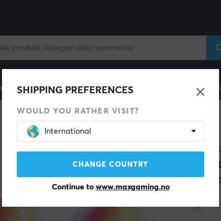
ll
Gamingstol
Mobiltilbehør
Hjem & Fritid
Fun
SHIPPING PREFERENCES
WOULD YOU RATHER VISIT?
International
DELTA
3-P
CHANGE COUNTRY
WiF
Continue to
www.maxgaming.no
(6)