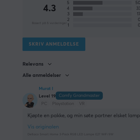
5
5
4.3
4
3
3
1
2
Basert på 6 vurderinger
1
SKRIV ANMELDELSE
Relevans
Alle anmeldelser
Murat I
Comfy Grandmaster
Level 19
PC
Playstation
VR
Kjøpte en pakke, og min søte partner elsket lampe
Vis originalen
Deltaco Smart Home 3-Pack RGB LED Lampe E27 WiFi 9W