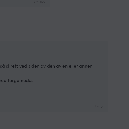
3 yr. ago
å si rett ved siden av den av en eller annen 
t med fargemodus.
last yr.