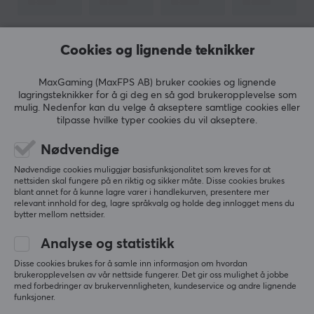
Batteritid
6 h
VIS MER
Cookies og lignende teknikker
EGENSKAPER
Farge
MaxGaming (MaxFPS AB) bruker cookies og lignende
lagringsteknikker for å gi deg en så god brukeropplevelse som
ANMELDELSER (0)
SPØRSMÅL OG SVAR (0)
FELLESS
Hvit
mulig. Nedenfor kan du velge å akseptere samtlige cookies eller
tilpasse hvilke typer cookies du vil akseptere.
FORBINDELSE
Nødvendige
5
0%
Forbindelse
0.0
Nødvendige cookies muliggjør basisfunksjonalitet som kreves for at
4
0%
Bluetooth
nettsiden skal fungere på en riktig og sikker måte. Disse cookies brukes
3
0%
blant annet for å kunne lagre varer i handlekurven, presentere mer
2
0%
relevant innhold for deg, lagre språkvalg og holde deg innlogget mens du
Trådløs
Basert på 0 vurderinger
1
0%
bytter mellom nettsider.
Ja
Analyse og statistikk
SKRIV ANMELDELSE
GARANTI
Disse cookies brukes for å samle inn informasjon om hvordan
brukeropplevelsen av vår nettside fungerer. Det gir oss mulighet å jobbe
Produsentens garanti
med forbedringer av brukervennligheten, kundeservice og andre lignende
funksjoner.
2 års garanti