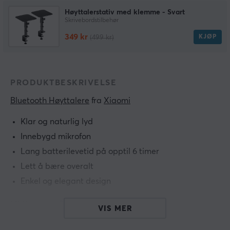
Høyttalerstativ med klemme - Svart
Skrivebordstilbehør
349 kr
KJØP
(499 kr)
PRODUKTBESKRIVELSE
Bluetooth Høyttalere
 fra 
Xiaomi
Klar og naturlig lyd
Innebygd mikrofon
Lang batterilevetid på opptil 6 timer
Lett å bære overalt
Enkel og elegant design
Mi Compact Bluetooth Speaker 2 har et kompakt
VIS MER
design og er lett å ha med seg overalt. Høyttaleren