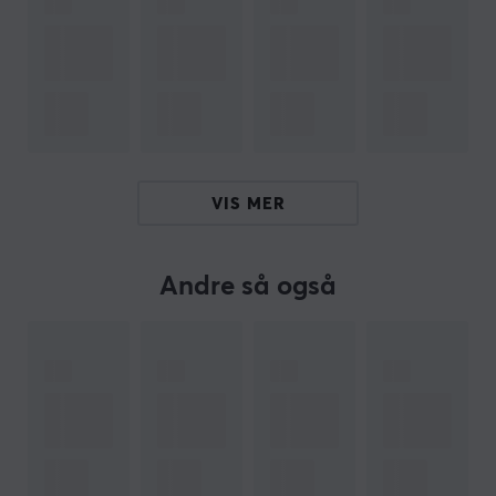
De jobber kontinuerlig med nye innovative løsninger og
har et konstant fokus på kvalitet og effektivitet.
Selskapet bygger flotte produkter til rimelige priser for
å la alle nyte et bedre liv gjennom innovativ teknologi.
Xiaomi er for tiden verdens fjerde største
smarttelefonmerke og har etablert verdens største IoT-
VIS MER
plattform for forbrukere, med mer enn 213,2 millioner
smarte enheter (unntatt smarttelefoner og bærbare
datamaskiner) koblet til plattformen. Xiaomi-
Andre så også
produktene er for tiden tilgjengelige i mer enn 90 land
og regioner over hele verden, og har en ledende
posisjon i mange markeder.
SPESIFIKASJONER
BATTERI