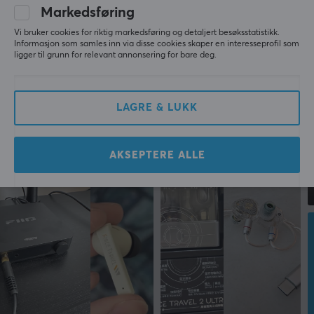
Mer fra vårt fellesskap
Markedsføring
Vi bruker cookies for riktig markedsføring og detaljert besøksstatistikk.
Informasjon som samles inn via disse cookies skaper en interesseprofil som
ligger til grunn for relevant annonsering for bare deg.
LAGRE & LUKK
AKSEPTERE ALLE