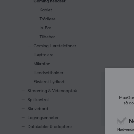
Gaming headset
Kablet
Trådløse
In-Ear
Tilbehør
Gaming Høretelefoner
Høyttalere
Mikrofon
Headsettholder
Eksternt Lydkort
Streaming & Videoopptak
MaxGami
Spillkontroll
så go
Skrivebord
Lagringsenheter
N
Datakabler & adaptere
Nødvendige