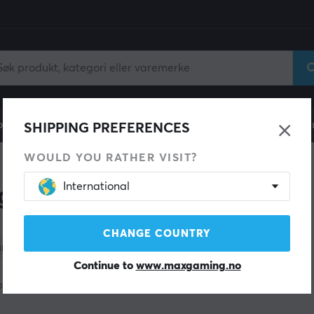
ll
Gamingstol
Mobiltilbehør
Hjem & Fritid
Fun
SHIPPING PREFERENCES
WOULD YOU RATHER VISIT?
International
g Headset
CHANGE COUNTRY
arge
Merker
Formfaktor
Trådløs
Continue to
www.maxgaming.no
produkter