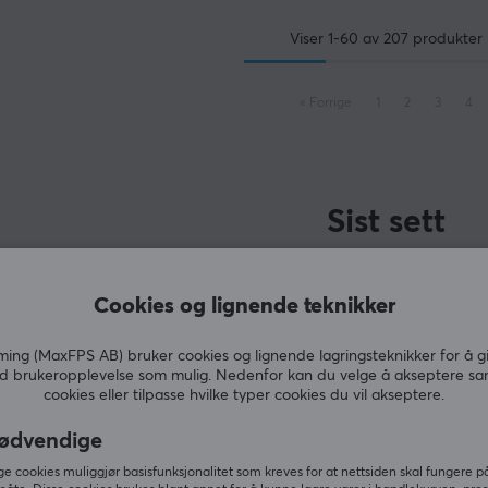
Viser
1-60
av
207
produkter
«
Forrige
1
2
3
4
Sist sett
Cookies og lignende teknikker
ng (MaxFPS AB) bruker cookies og lignende lagringsteknikker for å g
d brukeropplevelse som mulig. Nedenfor kan du velge å akseptere sa
cookies eller tilpasse hvilke typer cookies du vil akseptere.
ødvendige
 cookies muliggjør basisfunksjonalitet som kreves for at nettsiden skal fungere på