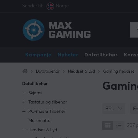
Sender til:
Norge
Kampanje
Nyheter
Datatilbehør
Konso
Datatilbehør
Headset & Lyd
Gaming headset
Gamin
Datatilbehør
Skjerm
Tastatur og tilbehør
Pris
F
PC-mus & Tilbehør
Musematte
207
Headset & Lyd