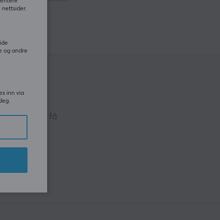
sentere
nettsider.
ide
e og andre
es inn via
deg.
ive nyheter, få
NER