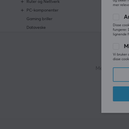
og sikker 
Ruter og Nettverk
mer releva
PC-komponenter
A
Gaming briller
Disse cook
Dataveske
fungerer. 
lignende f
M
Vi bruker 
disse cook
Mer enn 400 00