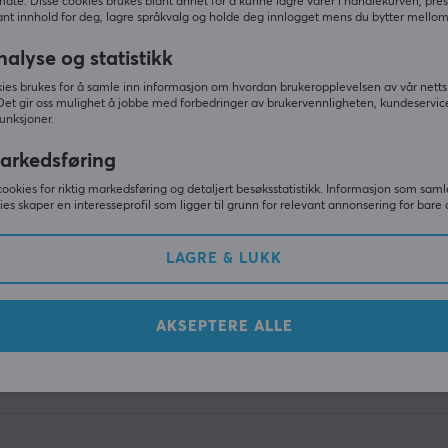
måte. Disse cookies brukes blant annet for å kunne lagre varer i handlekurven, pre
nt innhold for deg, lagre språkvalg og holde deg innlogget mens du bytter mellom 
nalyse og statistikk
ies brukes for å samle inn informasjon om hvordan brukeropplevelsen av vår netts
Det gir oss mulighet å jobbe med forbedringer av brukervennligheten, kundeservic
unksjoner.
arkedsføring
Nyhetsbrev for gamere
cookies for riktig markedsføring og detaljert besøksstatistikk. Informasjon som saml
ies skaper en interesseprofil som ligger til grunn for relevant annonsering for bare 
0 gamere abonnerer i dag på vårt nyhetsbrev. Få eksklus
gode tilbud og mye mer!
LAGRE & LUKK
AKSEPTERE ALLE
ABON