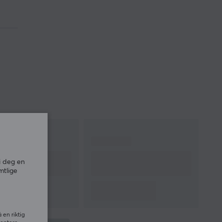
i deg en
mtlige
 en riktig