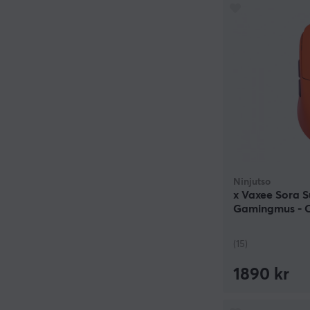
Ninjutso
x Vaxee Sora S
Gamingmus - O
(15)
1890 kr