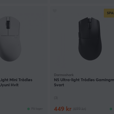
SPA
Darmoshark
ight Mini Trådløs
N5 Ultra-light Trådløs Gamingm
Uyuni Hvit
Svart
(3)
449 kr
(699 kr)
På lager