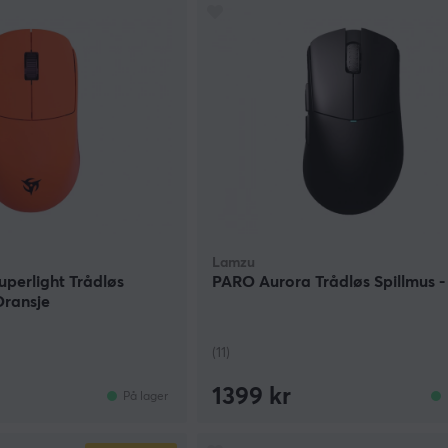
Lamzu
uperlight Trådløs
PARO Aurora Trådløs Spillmus -
ransje
(11)
1399 kr
På lager