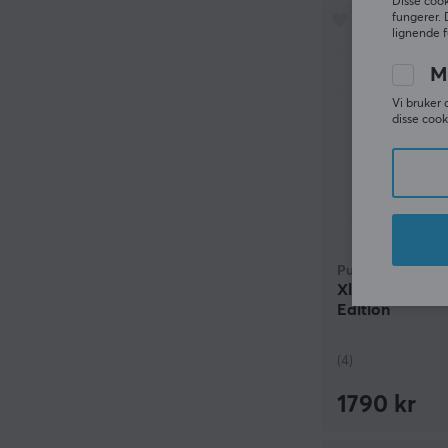
Disse cook
fungerer. 
lignende f
M
Vi bruker 
disse cook
Pulsar
Xlite v4 Mini T
Edition
(4)
1790 kr