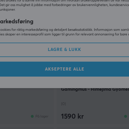
ies brukes for å samle inn informasjon om hvordan brukeropplevelsen av vår netts
Det gir oss mulighet å jobbe med forbedringer av brukervennligheten, kundeservic
unksjoner.
arkedsføring
cookies for riktig markedsføring og detaljert besøksstatistikk. Informasjon som saml
ies skaper en interesseprofil som ligger til grunn for relevant annonsering for bare 
LAGRE & LUKK
AKSEPTERE ALLE
Pulsar
rådløs Spillmus - PRX
X2-A Ambidextrious Trådløs
Gamingmus - Himejima Gyomei
Limited Edition
(0)
1590 kr
På lager