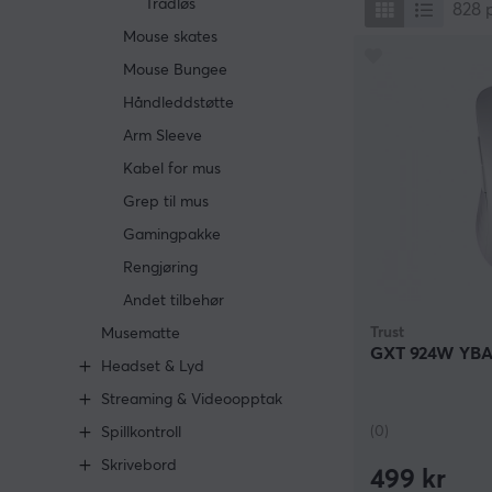
Trådløs
828
Mouse skates
Mouse Bungee
Håndleddstøtte
Arm Sleeve
Kabel for mus
Grep til mus
Gamingpakke
Rengjøring
Andet tilbehør
Trust
Musematte
GXT 924W YBAR
Headset & Lyd
Streaming & Videoopptak
(0)
Spillkontroll
Skrivebord
499 kr