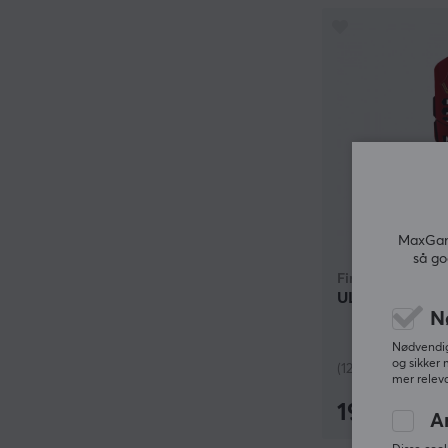
MaxGami
så go
Finalmouse
ULX Prophecy -
N
Nødvendige
og sikker 
(127)
mer releva
1999 kr
A