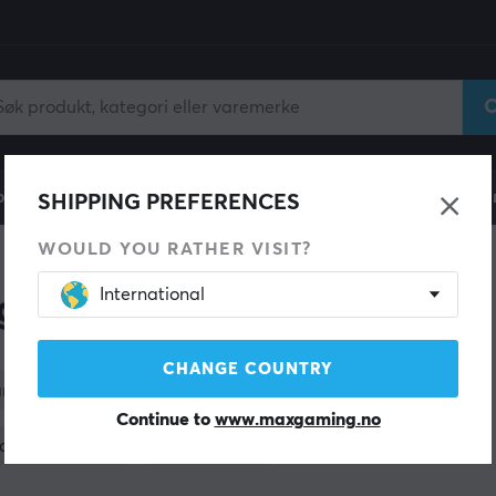
ll
Gamingstol
Mobiltilbehør
Hjem & Fritid
Fun
SHIPPING PREFERENCES
WOULD YOU RATHER VISIT?
International
g mus
CHANGE COUNTRY
arge
Tillverkare
Sensor
Trådløs
Continue to
www.maxgaming.no
agerstatus
Kategori