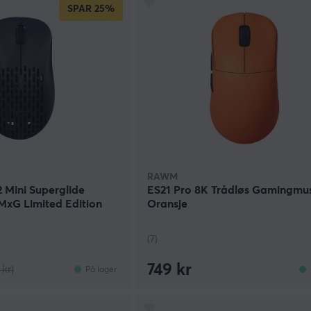
SPAR
25%
RAWM
2 Mini Superglide
ES21 Pro 8K Trådløs Gamingmus
MxG Limited Edition
Oransje
(7)
749 kr
 kr)
På lager