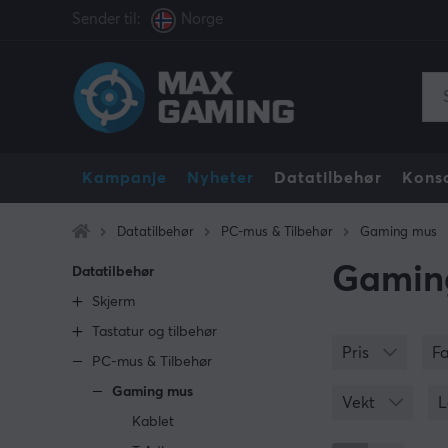
Sender til:
Norge
Kampanje
Nyheter
Datatilbehør
Konso
Datatilbehør
PC-mus & Tilbehør
Gaming mus
Gamin
Datatilbehør
Skjerm
Tastatur og tilbehør
Pris
F
PC-mus & Tilbehør
Gaming mus
Vekt
L
Kablet