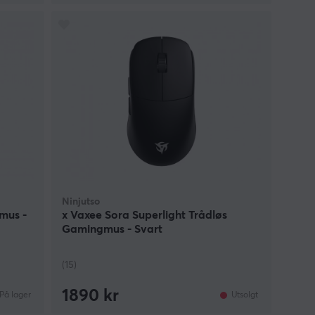
Ninjutso
mus -
x Vaxee Sora Superlight Trådløs
Gamingmus - Svart
(15)
1890 kr
På lager
Utsolgt