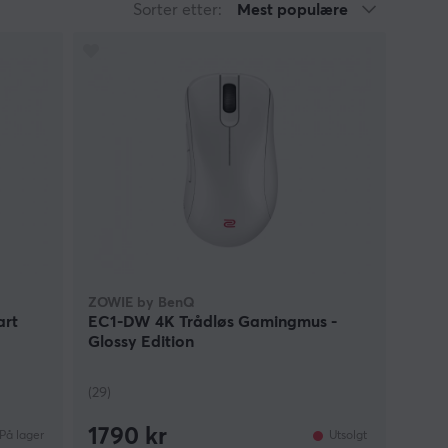
Sorter etter:
Mest populære
ZOWIE by BenQ
art
EC1-DW 4K Trådløs Gamingmus -
Glossy Edition
(29)
1790 kr
På lager
Utsolgt