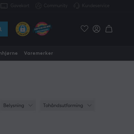
Gavekort
Community
Kundeservice
nhjørne
Varemerker
Belysning
Tohåndsutforming