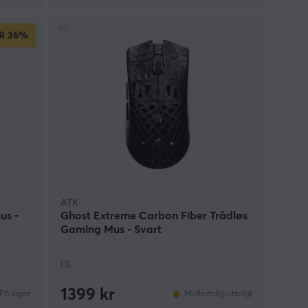
R
36%
ATK
us -
Ghost Extreme Carbon Fiber Trådløs
Gaming Mus - Svart
(3)
1399 kr
På lager
Midlertidig utsolgt