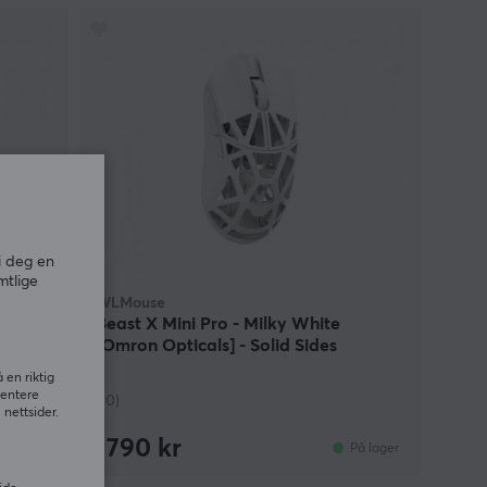
i deg en
mtlige
WLMouse
s -
Beast X Mini Pro - Milky White
[Omron Opticals] - Solid Sides
 en riktig
sentere
(10)
nettsider.
1790 kr
På lager
På lager