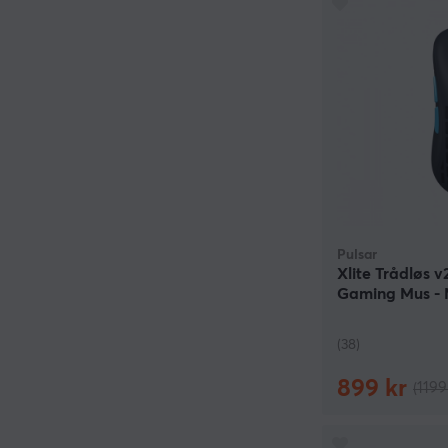
Pulsar
Xlite Trådløs v
Gaming Mus - 
(38)
899 kr
(1199