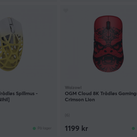
Waizowl
ådløs Spillmus -
OGM Cloud 8K Trådløs Gaming
ihil]
Crimson Lion
(6)
1199 kr
På lager