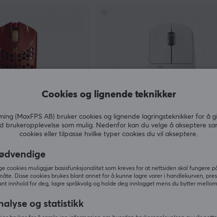
Cookies og lignende teknikker
ng (MaxFPS AB) bruker cookies og lignende lagringsteknikker for å g
d brukeropplevelse som mulig. Nedenfor kan du velge å akseptere sa
cookies eller tilpasse hvilke typer cookies du vil akseptere.
Pulsar
 Scream - Classic
X2A v3 Size2 Trådløs Gamingmu
ødvendige
Hvit
 cookies muliggjør basisfunksjonalitet som kreves for at nettsiden skal fungere på
måte. Disse cookies brukes blant annet for å kunne lagre varer i handlekurven, pre
(4)
nt innhold for deg, lagre språkvalg og holde deg innlogget mens du bytter mellom 
1490 kr
Utsolgt
nalyse og statistikk