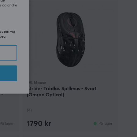
ide
e og andre
es inn via
deg.
WLMouse
Strider Trådløs Spillmus - Svart
 -
[Omron Optical]
(4)
1790 kr
På lager
På lager