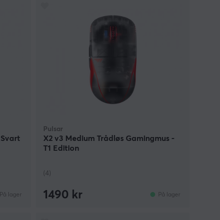
Pulsar
 Svart
X2 v3 Medium Trådløs Gamingmus -
T1 Edition
(4)
1490 kr
På lager
På lager