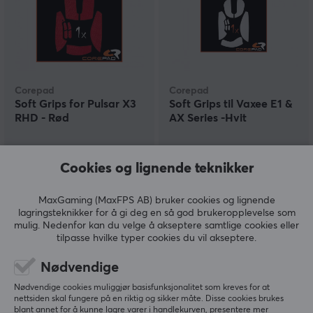
Corepad
Corepad
Soft Grips for Pulsar X3
Soft Grips til Vaxee E1 &
RHD - Rød
AX Series -Hvit
Cookies og lignende teknikker
(0)
(0)
99 kr
99 kr
MaxGaming (MaxFPS AB) bruker cookies og lignende
lagringsteknikker for å gi deg en så god brukeropplevelse som
mulig. Nedenfor kan du velge å akseptere samtlige cookies eller
tilpasse hvilke typer cookies du vil akseptere.
Nødvendige
Nødvendige cookies muliggjør basisfunksjonalitet som kreves for at
nettsiden skal fungere på en riktig og sikker måte. Disse cookies brukes
blant annet for å kunne lagre varer i handlekurven, presentere mer