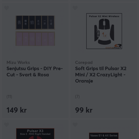
Mizu Works
Corepad
Senjutsu Grips - DIY Pre-
Soft Grips til Pulsar X2
Cut - Svart & Rosa
Mini / X2 CrazyLight -
Oransje
(11)
(7)
149 kr
99 kr