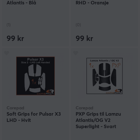
Atlantis - Blå
RHD - Oransje
(1)
(0)
99 kr
99 kr
Corepad
Corepad
Soft Grips for Pulsar X3
PXP Grips til Lamzu
LHD - Hvit
Atlantis/OG V2
Superlight - Svart