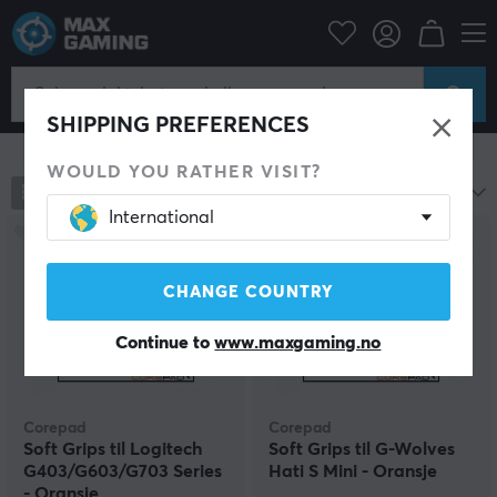
Datatilbehør
PC-mus & Tilbehør
Grep til mus
Grep til mus
SHIPPING PREFERENCES
Vis filter
WOULD YOU RATHER VISIT?
246
produkter
Mest populære
International
CHANGE COUNTRY
Continue to
www.maxgaming.no
Corepad
Corepad
Soft Grips til Logitech
Soft Grips til G-Wolves
G403/G603/G703 Series
Hati S Mini - Oransje
- Oransje