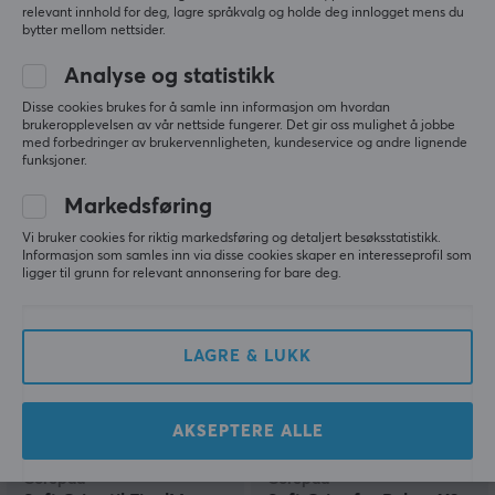
relevant innhold for deg, lagre språkvalg og holde deg innlogget mens du
bytter mellom nettsider.
Corepad
Corepad
Analyse og statistikk
Soft Grips til WLmouse
Soft Grips til FinalMouse
Strider Magnesium 8K -
Ultralight X Small - Blå
Disse cookies brukes for å samle inn informasjon om hvordan
brukeropplevelsen av vår nettside fungerer. Det gir oss mulighet å jobbe
Hvit
med forbedringer av brukervennligheten, kundeservice og andre lignende
funksjoner.
(0)
(1)
Markedsføring
99 kr
99 kr
Vi bruker cookies for riktig markedsføring og detaljert besøksstatistikk.
Informasjon som samles inn via disse cookies skaper en interesseprofil som
ligger til grunn for relevant annonsering for bare deg.
LAGRE & LUKK
AKSEPTERE ALLE
Corepad
Corepad