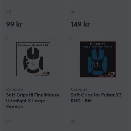
(0)
(5)
99 kr
149 kr
Corepad
Corepad
Soft Grips til FinalMouse
Soft Grips for Pulsar X3
Ultralight X Large -
RHD - Blå
Oransje
(4)
(0)