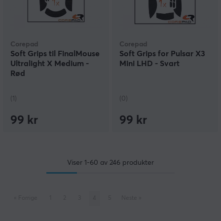
Corepad
Corepad
Soft Grips til FinalMouse
Soft Grips for Pulsar X3
Ultralight X Medium -
Mini LHD - Svart
Rød
(1)
(0)
99 kr
99 kr
Viser
1-60
av
246
produkter
«
Forrige
1
2
3
4
5
Neste
»