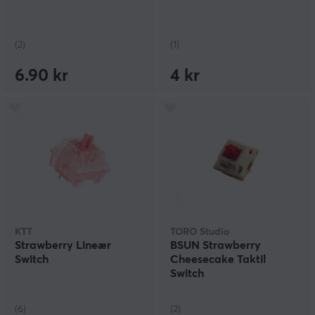
(2)
(1)
6.90 kr
4 kr
KTT
TORO Studio
Strawberry Lineær
BSUN Strawberry
Switch
Cheesecake Taktil
Switch
(6)
(2)