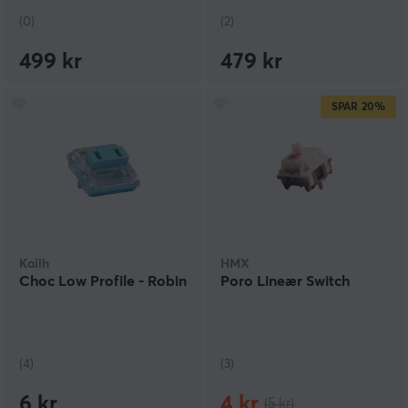
(0)
(2)
499 kr
479 kr
SPAR
20%
Kailh
HMX
Choc Low Profile - Robin
Poro Lineær Switch
(4)
(3)
6 kr
4 kr
(5 kr)