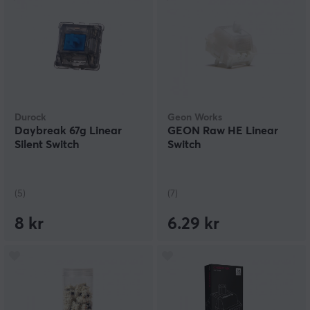
Durock
Geon Works
Daybreak 67g Linear
GEON Raw HE Linear
Silent Switch
Switch
(5)
(7)
8 kr
6.29 kr