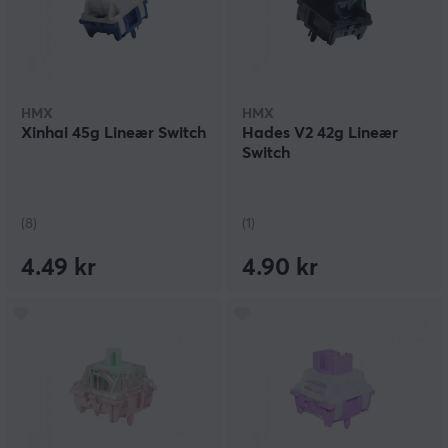
HMX
HMX
Xinhai 45g Lineær Switch
Hades V2 42g Lineær
Switch
(8)
(1)
4.49 kr
4.90 kr