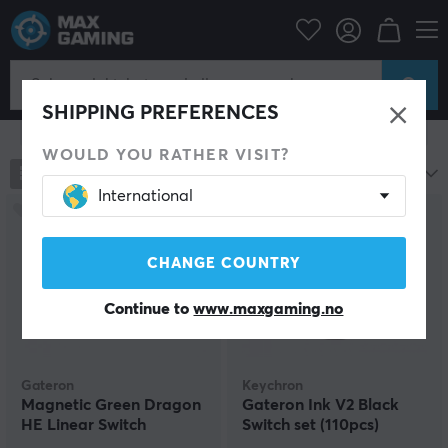
Datatilbehør
Tastatur og tilbehør
Custom keyboard
Switches
Tastatur Switches
SHIPPING PREFERENCES
Vis filter
WOULD YOU RATHER VISIT?
273
produkter
Mest populære
International
CHANGE COUNTRY
Continue to
www.maxgaming.no
Gateron
Keychron
Magnetic Green Dragon
Gateron Ink V2 Black
HE Linear Switch
Switch set (110pcs)