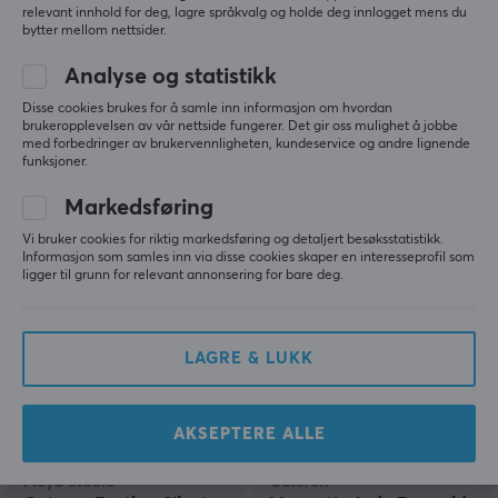
relevant innhold for deg, lagre språkvalg og holde deg innlogget mens du
bytter mellom nettsider.
Gateron
Wuque Studio
Analyse og statistikk
Milky Brown Pro Taktil
WS Silent Linear Switch
Switch
Disse cookies brukes for å samle inn informasjon om hvordan
brukeropplevelsen av vår nettside fungerer. Det gir oss mulighet å jobbe
med forbedringer av brukervennligheten, kundeservice og andre lignende
funksjoner.
(6)
(14)
Markedsføring
3.90 kr
5.39 kr
Vi bruker cookies for riktig markedsføring og detaljert besøksstatistikk.
Informasjon som samles inn via disse cookies skaper en interesseprofil som
ligger til grunn for relevant annonsering for bare deg.
LAGRE & LUKK
AKSEPTERE ALLE
Moyu Studio
Gateron