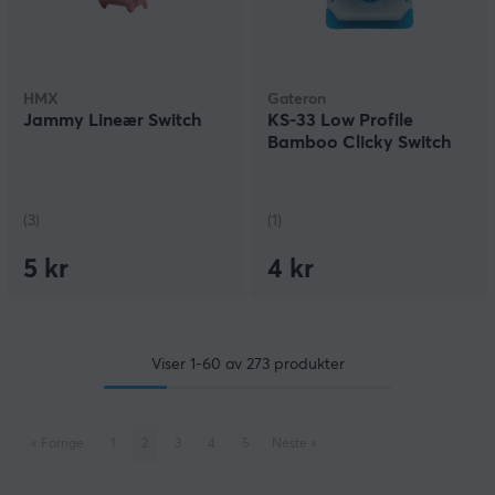
HMX
Gateron
Jammy Lineær Switch
KS-33 Low Profile
Bamboo Clicky Switch
(3)
(1)
5 kr
4 kr
Viser
1-60
av
273
produkter
«
Forrige
1
2
3
4
5
Neste
»