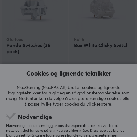
Glorious
Kailh
Panda Switches (36
Box White Clicky Switch
pack)
Cookies og lignende teknikker
(10)
(13)
299 kr
3.99 kr
MaxGaming (MaxFPS AB) bruker cookies og lignende
lagringsteknikker for å gi deg en så god brukeropplevelse som
mulig. Nedenfor kan du velge å akseptere samtlige cookies eller
tilpasse hvilke typer cookies du vil akseptere.
Nødvendige
Nødvendige cookies muliggjør basisfunksjonalitet som kreves for at
nettsiden skal fungere på en riktig og sikker måte. Disse cookies brukes
blant annet for å kunne lagre varer i handlekurven, presentere mer