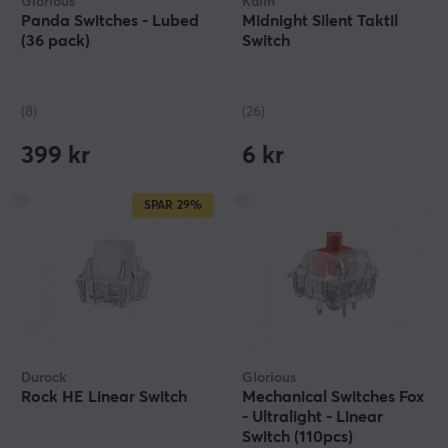
Glorious
Kailh
Panda Switches - Lubed
Midnight Silent Taktil
(36 pack)
Switch
(8)
(26)
399 kr
6 kr
SPAR
29%
Durock
Glorious
Rock HE Linear Switch
Mechanical Switches Fox
- Ultralight - Linear
Switch (110pcs)