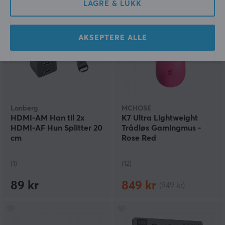
LAGRE & LUKK
SPAR
11%
AKSEPTERE ALLE
Lanberg
MCHOSE
HDMI-AM Han til 2x
K7 Ultra Lightweight
HDMI-AF Hun Splitter 20
Trådløs Gamingmus -
cm
Rose Red
(1)
(12)
89 kr
849 kr
(949 kr)