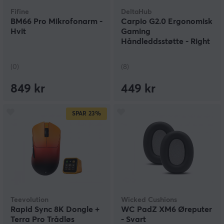
Fifine
DeltaHub
BM66 Pro Mikrofonarm -
Carpio G2.0 Ergonomisk
Hvit
Gaming
Håndleddsstøtte - Right
- S - Hvit
(0)
(8)
849 kr
449 kr
SPAR
23%
Teevolution
Wicked Cushions
Rapid Sync 8K Dongle +
WC PadZ XM6 Øreputer
Terra Pro Trådløs
- Svart