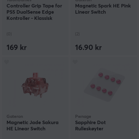
TalonGames
Gateron
Controller Grip Tape for
Magnetic Spark HE Pink
PS5 DualSense Edge
Linear Switch
Kontroller - Klassisk
Versjon - Svart
(0)
(2)
169 kr
16.90 kr
Gateron
Pwnage
Magnetic Jade Sakura
Sapphire Dot
HE Linear Switch
Rulleskøyter