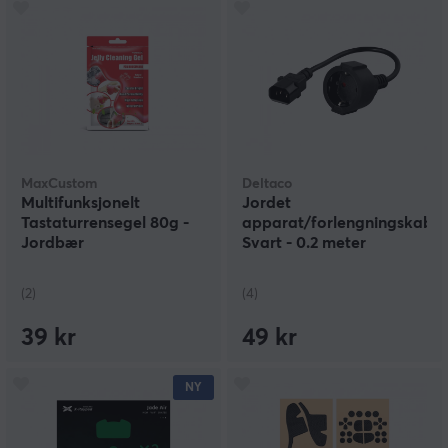
MaxCustom
Deltaco
Multifunksjonelt
Jordet
Tastaturrensegel 80g -
apparat/forlengningskabel
Jordbær
Svart - 0.2 meter
(2)
(4)
39 kr
49 kr
NY