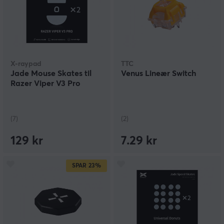
X-raypad
TTC
Jade Mouse Skates til
Venus Lineær Switch
Razer Viper V3 Pro
(7)
(2)
129 kr
7.29 kr
SPAR
23%