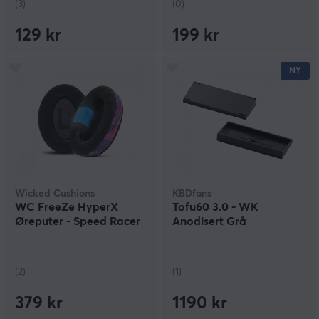
(3)
(0)
129 kr
199 kr
NY
Wicked Cushions
KBDfans
WC FreeZe HyperX
Tofu60 3.0 - WK
Øreputer - Speed Racer
Anodisert Grå
(2)
(1)
379 kr
1190 kr