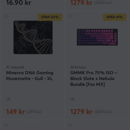
16.90 kr
1279 kr
(3290 kr)
SPAR
50%
SPAR
61%
X-raypad
Glorious
Minerva DNA Gaming
GMMK Pro 75% ISO –
Musematte - Gull - XL
Black Slate x Nebula
Bundle [Fox MX]
(3)
(4)
149 kr
1279 kr
(299 kr)
(3290 kr)