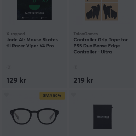
X-raypad
TalonGames
Jade Air Mouse Skates
Controller Grip Tape for
til Razer Viper V4 Pro
PS5 DualSense Edge
Controller - Ultra
Versjon - Svart
(0)
(1)
129 kr
219 kr
SPAR
50%