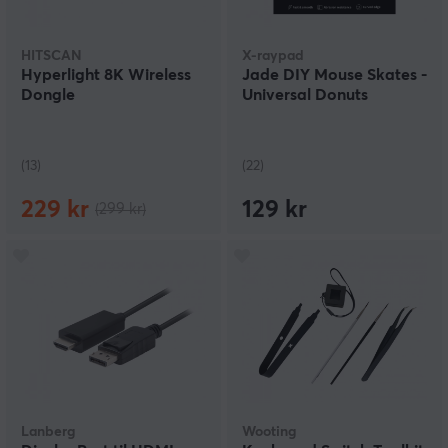
HITSCAN
X-raypad
Hyperlight 8K Wireless
Jade DIY Mouse Skates -
Dongle
Universal Donuts
(13)
(22)
229 kr
129 kr
(299 kr)
Lanberg
Wooting