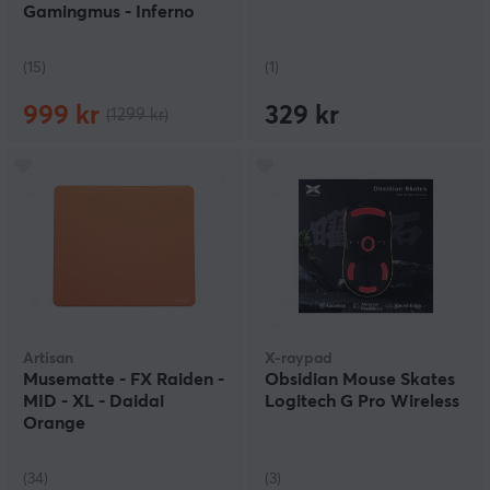
Gamingmus - Inferno
(15)
(1)
999 kr
329 kr
(1299 kr)
Artisan
X-raypad
Musematte - FX Raiden -
Obsidian Mouse Skates
MID - XL - Daidai
Logitech G Pro Wireless
Orange
(34)
(3)