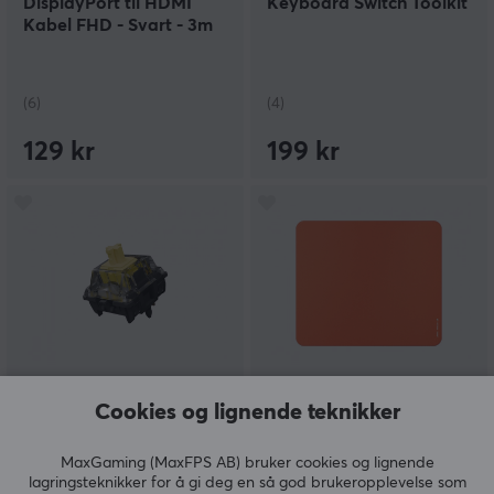
DisplayPort til HDMI
Keyboard Switch Toolkit
Kabel FHD - Svart - 3m
(6)
(4)
129 kr
199 kr
Gateron
Pulsar
Cookies og lignende teknikker
EF Silent Yellow Linear
ParaGlide Musematte
Switch
XL (Medium Speed) -
Oransje
MaxGaming (MaxFPS AB) bruker cookies og lignende
lagringsteknikker for å gi deg en så god brukeropplevelse som