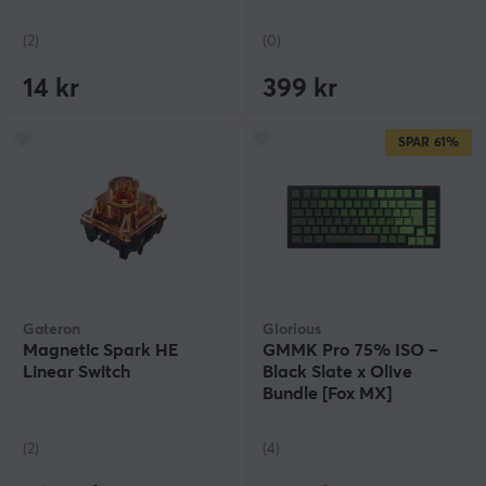
(2)
(0)
14 kr
399 kr
SPAR
61%
Gateron
Glorious
Magnetic Spark HE
GMMK Pro 75% ISO –
Linear Switch
Black Slate x Olive
Bundle [Fox MX]
(2)
(4)