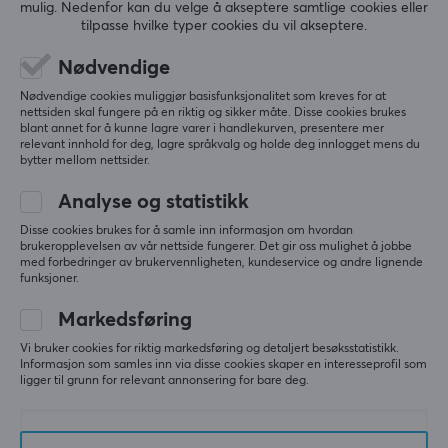
mulig. Nedenfor kan du velge å akseptere samtlige cookies eller
(2)
(1)
tilpasse hvilke typer cookies du vil akseptere.
3.99 kr
349 kr
Nødvendige
Nødvendige cookies muliggjør basisfunksjonalitet som kreves for at
nettsiden skal fungere på en riktig og sikker måte. Disse cookies brukes
blant annet for å kunne lagre varer i handlekurven, presentere mer
relevant innhold for deg, lagre språkvalg og holde deg innlogget mens du
bytter mellom nettsider.
Analyse og statistikk
Disse cookies brukes for å samle inn informasjon om hvordan
brukeropplevelsen av vår nettside fungerer. Det gir oss mulighet å jobbe
med forbedringer av brukervennligheten, kundeservice og andre lignende
funksjoner.
Deltaco
X-raypad
2x RCA ha - ha 2m Svart
Obsidian Air Mouse
Markedsføring
Skates - Universal
Donuts
Vi bruker cookies for riktig markedsføring og detaljert besøksstatistikk.
Informasjon som samles inn via disse cookies skaper en interesseprofil som
ligger til grunn for relevant annonsering for bare deg.
(0)
(15)
49 kr
149 kr