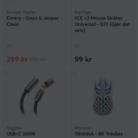
Gunnar Optiks
EspTiger
Emery - Onyx & Jasper -
ICE v2 Mouse Skates
Clear
Universal - DIY (Gjør det
selv)
(0)
(8)
399 kr
99 kr
(799 kr)
Hagibis
Waizowl
USB-C 240W
TRIAINA - 8K Trådløs