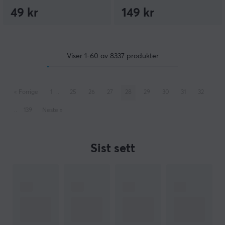
49 kr
149 kr
Viser
1-60
av
8337
produkter
«
Forrige
1
..
25
26
27
28
29
30
31
32
..
139
Neste
»
Sist sett