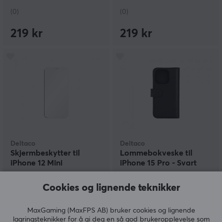
(0)
(0)
219 kr
219 kr
Deltaco
Deltaco
Skjermbeskytter til
Lommebokveske til
iPhone 12 Mini
iPhone 15 Pro - Svart
Cookies og lignende teknikker
(0)
(0)
MaxGaming (MaxFPS AB) bruker cookies og lignende
99 kr
199 kr
lagringsteknikker for å gi deg en så god brukeropplevelse som