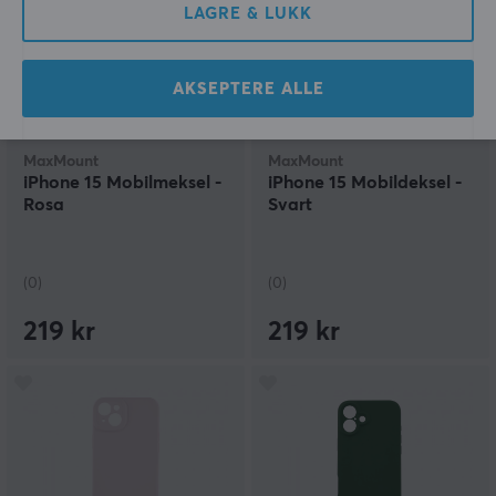
LAGRE & LUKK
AKSEPTERE ALLE
MaxMount
MaxMount
iPhone 15 Mobilmeksel -
iPhone 15 Mobildeksel -
Rosa
Svart
(0)
(0)
219 kr
219 kr