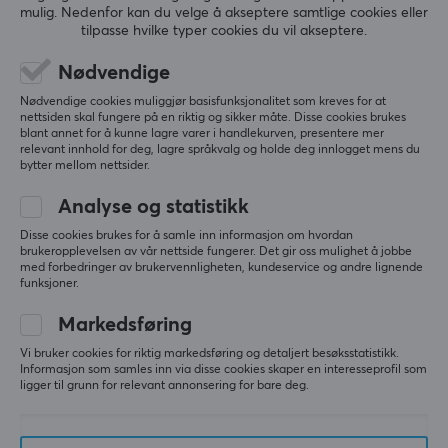
mulig. Nedenfor kan du velge å akseptere samtlige cookies eller
tilpasse hvilke typer cookies du vil akseptere.
Nødvendige
Nødvendige cookies muliggjør basisfunksjonalitet som kreves for at
nettsiden skal fungere på en riktig og sikker måte. Disse cookies brukes
blant annet for å kunne lagre varer i handlekurven, presentere mer
relevant innhold for deg, lagre språkvalg og holde deg innlogget mens du
bytter mellom nettsider.
Analyse og statistikk
MaxMount
MaxMount
iPhone 16 Pro Max
iPhone 15 Pro
Disse cookies brukes for å samle inn informasjon om hvordan
brukeropplevelsen av vår nettside fungerer. Det gir oss mulighet å jobbe
Mobildeksel - Rosa
Mobildeksel - Grønn
med forbedringer av brukervennligheten, kundeservice og andre lignende
funksjoner.
Markedsføring
(0)
(0)
Vi bruker cookies for riktig markedsføring og detaljert besøksstatistikk.
219 kr
219 kr
Informasjon som samles inn via disse cookies skaper en interesseprofil som
ligger til grunn for relevant annonsering for bare deg.