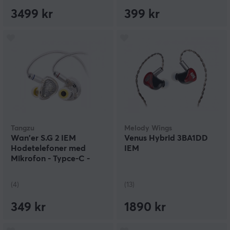
3499 kr
399 kr
Tangzu
Melody Wings
Wan'er S.G 2 IEM
Venus Hybrid 3BA1DD
Hodetelefoner med
IEM
Mikrofon - Typce-C -
Klar Hvit
(4)
(13)
349 kr
1890 kr