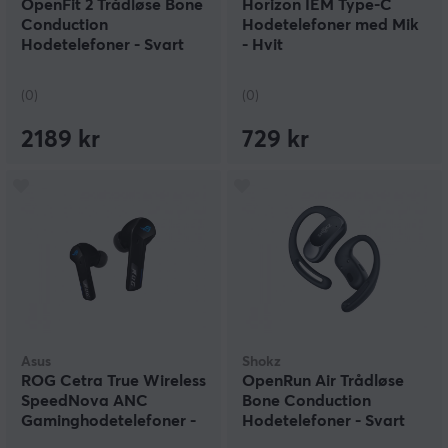
OpenFit 2 Trådløse Bone
Horizon IEM Type-C
Conduction
Hodetelefoner med Mik
Hodetelefoner - Svart
- Hvit
(0)
(0)
2189 kr
729 kr
Asus
Shokz
ROG Cetra True Wireless
OpenRun Air Trådløse
SpeedNova ANC
Bone Conduction
Gaminghodetelefoner -
Hodetelefoner - Svart
Svart