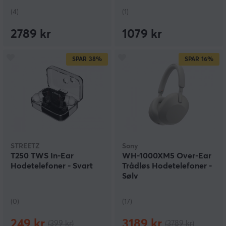
(4)
(1)
2789 kr
1079 kr
SPAR
38%
SPAR
16%
STREETZ
Sony
T250 TWS In-Ear
WH-1000XM5 Over-Ear
Hodetelefoner - Svart
Trådløs Hodetelefoner -
Sølv
(0)
(17)
249 kr
3189 kr
(399 kr)
(3789 kr)