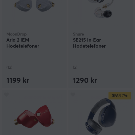
MoonDrop
Shure
Aria 2 IEM
SE215 In-Ear
Hodetelefoner
Hodetelefoner
(12)
(2)
1199 kr
1290 kr
SPAR
7%