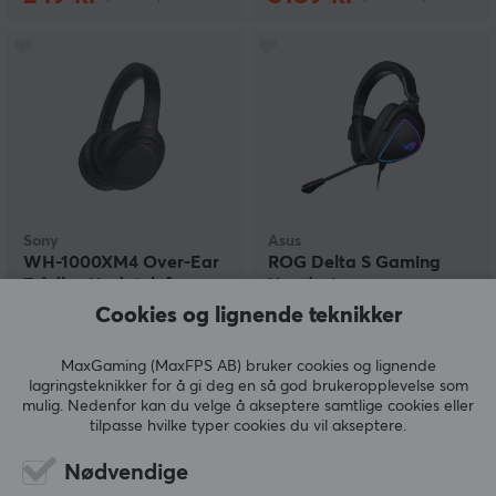
Sony
Asus
WH-1000XM4 Over-Ear
ROG Delta S Gaming
Trådløs Hodetelefoner -
Headset
Svart
(PC/PS4/Switch)
Cookies og lignende teknikker
(12)
(0)
MaxGaming (MaxFPS AB) bruker cookies og lignende
lagringsteknikker for å gi deg en så god brukeropplevelse som
mulig. Nedenfor kan du velge å akseptere samtlige cookies eller
3289 kr
2190 kr
tilpasse hvilke typer cookies du vil akseptere.
Nødvendige