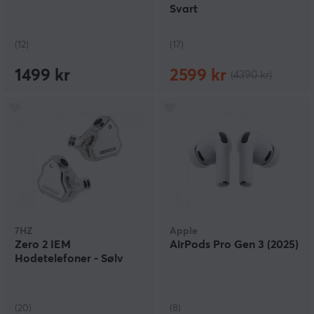
Svart
(12)
(17)
1499 kr
2599 kr
(4390 kr)
7HZ
Apple
Zero 2 IEM
AirPods Pro Gen 3 (2025)
Hodetelefoner - Sølv
(20)
(8)