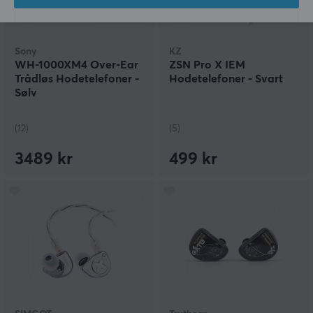
Sony
KZ
WH-1000XM4 Over-Ear
ZSN Pro X IEM
Trådløs Hodetelefoner -
Hodetelefoner - Svart
Sølv
(12)
(5)
3489 kr
499 kr