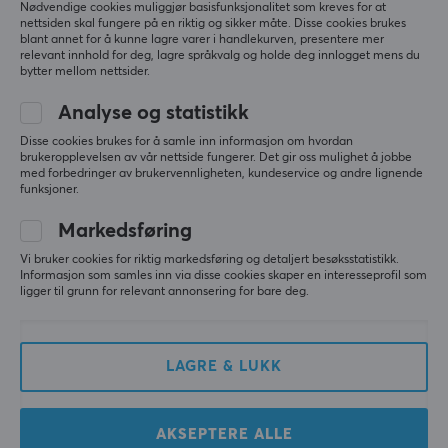
Nødvendige cookies muliggjør basisfunksjonalitet som kreves for at
nettsiden skal fungere på en riktig og sikker måte. Disse cookies brukes
blant annet for å kunne lagre varer i handlekurven, presentere mer
relevant innhold for deg, lagre språkvalg og holde deg innlogget mens du
bytter mellom nettsider.
Analyse og statistikk
Disse cookies brukes for å samle inn informasjon om hvordan
MoonDrop
Sony
brukeropplevelsen av vår nettside fungerer. Det gir oss mulighet å jobbe
Space Travel 2 Trådløse
WH-1000XM4 Over-Ear
med forbedringer av brukervennligheten, kundeservice og andre lignende
In-Ear Hodetelefoner -
Trådløs Hodetelefoner -
funksjoner.
Hvit
Blå
Markedsføring
(1)
(12)
Vi bruker cookies for riktig markedsføring og detaljert besøksstatistikk.
Informasjon som samles inn via disse cookies skaper en interesseprofil som
ligger til grunn for relevant annonsering for bare deg.
399 kr
3489 kr
LAGRE & LUKK
AKSEPTERE ALLE