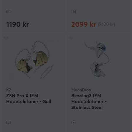
(2)
(6)
1190 kr
2099 kr
(2490 kr)
KZ
MoonDrop
ZSN Pro X IEM
Blessing3 IEM
Hodetelefoner - Gull
Hodetelefoner -
Stainless Steel
(5)
(7)