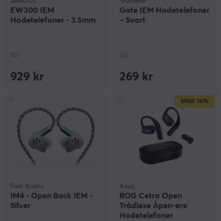
SIMGOT
Truthear
EW300 IEM
Gate IEM Hodetelefoner
Hodetelefoner - 3.5mm
– Svart
(0)
(6)
929 kr
269 kr
SPAR
16%
Fosi Audio
Asus
IM4 - Open Back IEM -
ROG Cetra Open
Silver
Trådløse Åpen-øre
Hodetelefoner