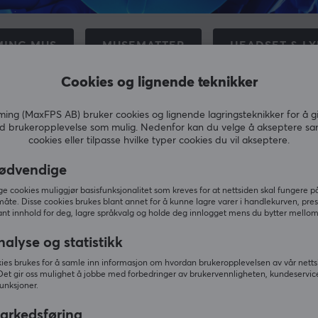
ING MUS
MUSEMATTER
HEADSET & L
Cookies og lignende teknikker
BEHØR TIL KONSOLL
GAMINGSTOLER
R
ng (MaxFPS AB) bruker cookies og lignende lagringsteknikker for å g
d brukeropplevelse som mulig. Nedenfor kan du velge å akseptere sa
cookies eller tilpasse hvilke typer cookies du vil akseptere.
ødvendige
 cookies muliggjør basisfunksjonalitet som kreves for at nettsiden skal fungere på
måte. Disse cookies brukes blant annet for å kunne lagre varer i handlekurven, pre
nt innhold for deg, lagre språkvalg og holde deg innlogget mens du bytter mellom 
Nyhetsbrev for gamere
nalyse og statistikk
0 gamere abonnerer i dag på vårt nyhetsbrev. Få eksklus
ies brukes for å samle inn informasjon om hvordan brukeropplevelsen av vår netts
gode tilbud og mye mer!
Det gir oss mulighet å jobbe med forbedringer av brukervennligheten, kundeservic
unksjoner.
arkedsføring
ABON