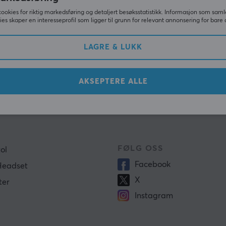
cookies for riktig markedsføring og detaljert besøksstatistikk. Informasjon som saml
ies skaper en interesseprofil som ligger til grunn for relevant annonsering for bare 
LAGRE & LUKK
AKSEPTERE ALLE
RE KATEGORIER
VALUTA/REGION
us
Norsk (NOK)
FØLG OSS
ol
Facebook
Headset
X
ter
Instagram