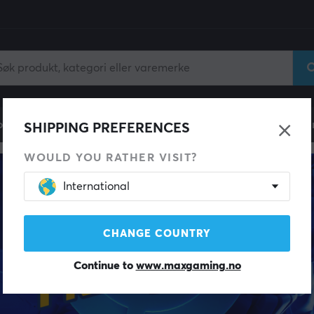
ll
Gamingstol
Mobiltilbehør
Hjem & Fritid
Fun
SHIPPING PREFERENCES
WOULD YOU RATHER VISIT?
International
CHANGE COUNTRY
Continue to
www.maxgaming.no