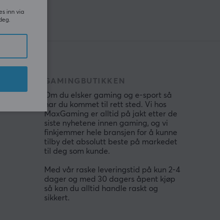
es inn via
deg.
GAMINGBUTIKKEN
Om du elsker gaming og e-sport så
har du kommet til rett sted. Vi hos
MaxGaming er alltid på jakt etter de
siste nyhetene innen gaming, og vi
finkjemmer hele bransjen for å kunne
tilby det absolutt beste på markedet
til deg som kunde.
Med vår raske leveringstid på kun 2-4
dager og med 30 dagers åpent kjøp
så kan du alltid handle raskt og
sikkert.