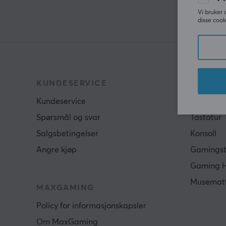
Vi bruker 
disse cook
KUNDESERVICE
POPULÆ
Kundeservice
Gamingm
Spørsmål og svar
Tastatur
Salgsbetingelser
Konsoll
Angre kjøp
Gamingst
Gaming 
Musemat
MAXGAMING
Policy for informasjonskapsler
Om MaxGaming