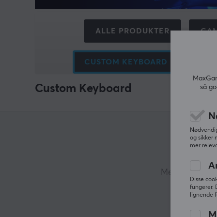
ALLE PRODUKTER
GAM
CUSTOM KEYBOARD
TIL
MaxGami
Custom Keyboard
så go
N
Nødvendige
og sikker 
mer releva
A
Mer enn 400 00
Disse cook
fungerer. 
lignende f
M