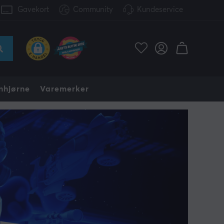
Gavekort
Community
Kundeservice
nhjørne
Varemerker