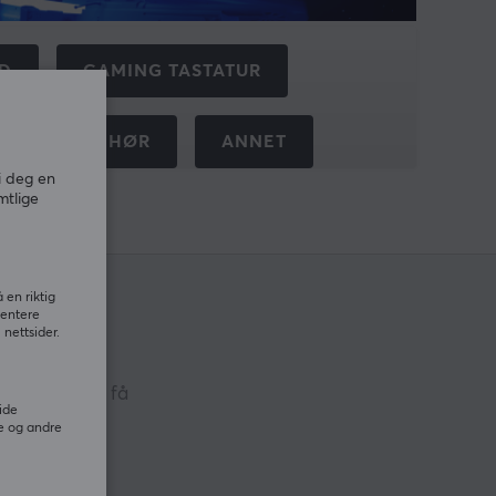
YD
GAMING TASTATUR
ACINGTILBEHØR
ANNET
i deg en
mtlige
 en riktig
sentere
nettsider.
ive nyheter, få
ide
e og andre
NER