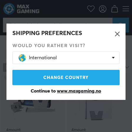
Konsoll
Spillkonsoller & tilbehør
SHIPPING PREFERENCES
Playstation
Xbox
Nintendo
Retro Gaming
WOULD YOU RATHER VISIT?
Vis filter
International
1074
produkter
Mest populære
CHANGE COUNTRY
Continue to
www.maxgaming.no
4mount
4mount