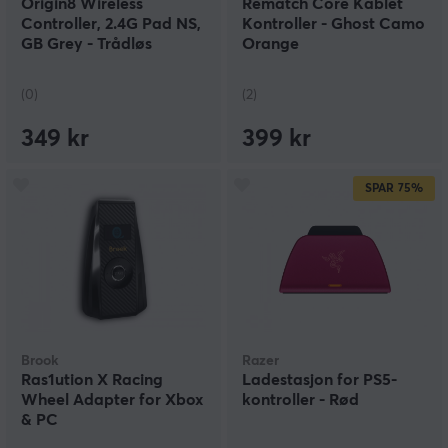
Origin8 Wireless
Rematch Core Kablet
Controller, 2.4G Pad NS,
Kontroller - Ghost Camo
GB Grey - Trådløs
Orange
Kontroller
(0)
(2)
349 kr
399 kr
SPAR
75%
Brook
Razer
Ras1ution X Racing
Ladestasjon for PS5-
Wheel Adapter for Xbox
kontroller - Rød
& PC