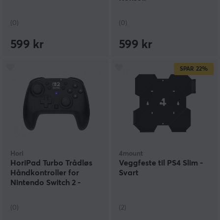
(0)
(0)
599 kr
599 kr
SPAR
22%
Hori
4mount
HoriPad Turbo Trådløs
Veggfeste til PS4 Slim -
Håndkontroller for
Svart
Nintendo Switch 2 -
Svart
(0)
(2)