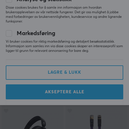
SPAR
33%
Disse cookies brukes for å samle inn informasjon om hvordan
brukeropplevelsen av vår nettside fungerer. Det gir oss mulighet å jobbe
med forbedringer av brukervennligheten, kundeservice og andre lignende
funksjoner.
Markedsføring
Vi bruker cookies for riktig markedsføring og detaljert besøksstatistikk.
Informasjon som samles inn via disse cookies skaper en interesseprofil som
ligger til grunn for relevant annonsering for bare deg.
Genesis
KontrolFreek
Mangan 300 Kontroller -
Clutch Thumbsticks -
Rød
(Xbox Series/Xbox One)
LAGRE & LUKK
(2)
(0)
AKSEPTERE ALLE
249 kr
199 kr
(369 kr)