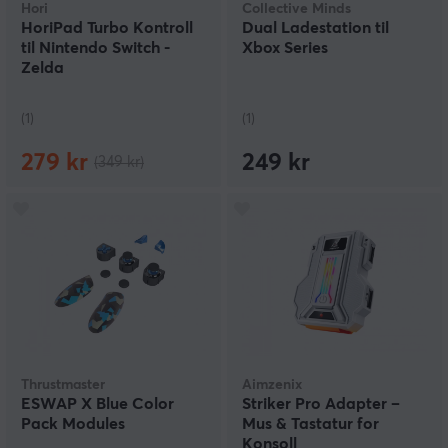
Hori
Collective Minds
HoriPad Turbo Kontroll
Dual Ladestation til
til Nintendo Switch -
Xbox Series
Zelda
(1)
(1)
279 kr
249 kr
(349 kr)
Thrustmaster
Aimzenix
ESWAP X Blue Color
Striker Pro Adapter –
Pack Modules
Mus & Tastatur for
Konsoll