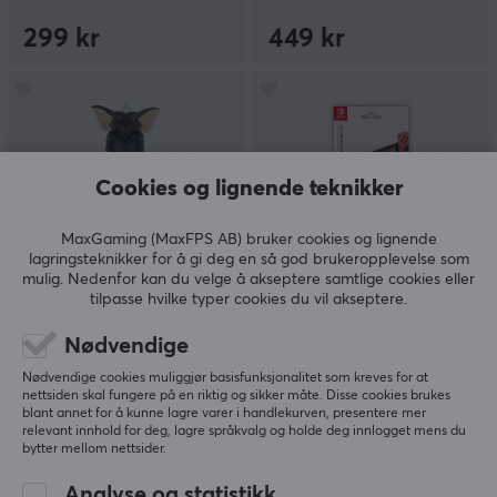
299 kr
449 kr
Cookies og lignende teknikker
MaxGaming (MaxFPS AB) bruker cookies og lignende
lagringsteknikker for å gi deg en så god brukeropplevelse som
mulig. Nedenfor kan du velge å akseptere samtlige cookies eller
Cable Guys
Hori
tilpasse hvilke typer cookies du vil akseptere.
Gremlin Mobil- &
Blue Light
Kontrollholderen
Skjermbeskytter for
Nødvendige
Nintendo Switch
Nødvendige cookies muliggjør basisfunksjonalitet som kreves for at
nettsiden skal fungere på en riktig og sikker måte. Disse cookies brukes
(0)
(0)
blant annet for å kunne lagre varer i handlekurven, presentere mer
relevant innhold for deg, lagre språkvalg og holde deg innlogget mens du
bytter mellom nettsider.
299 kr
149 kr
Analyse og statistikk