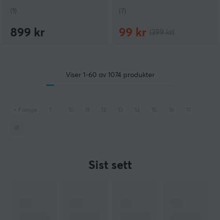
(1)
(7)
899 kr
99 kr
(399 kr)
Viser
1-60
av
1074
produkter
«
Forrige
1
..
10
11
12
13
14
15
16
17
18
Sist sett