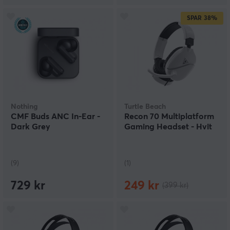
SPAR
38%
Nothing
Turtle Beach
CMF Buds ANC In-Ear -
Recon 70 Multiplatform
Dark Grey
Gaming Headset - Hvit
(9)
(1)
729 kr
249 kr
(399 kr)