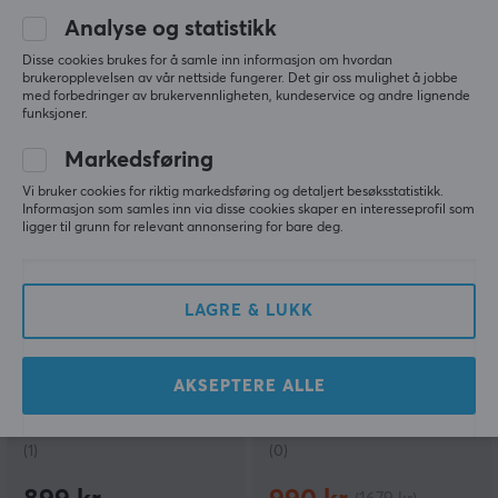
Analyse og statistikk
(1)
(1)
Disse cookies brukes for å samle inn informasjon om hvordan
1249 kr
1249 kr
brukeropplevelsen av vår nettside fungerer. Det gir oss mulighet å jobbe
med forbedringer av brukervennligheten, kundeservice og andre lignende
funksjoner.
SPAR
41%
Markedsføring
Vi bruker cookies for riktig markedsføring og detaljert besøksstatistikk.
Informasjon som samles inn via disse cookies skaper en interesseprofil som
ligger til grunn for relevant annonsering for bare deg.
LAGRE & LUKK
Genesis
BEACN
Radium 350D Dynamisk
Justerbar Mikrofonarm -
Mikrofon - Svart
Hvit
AKSEPTERE ALLE
(1)
(0)