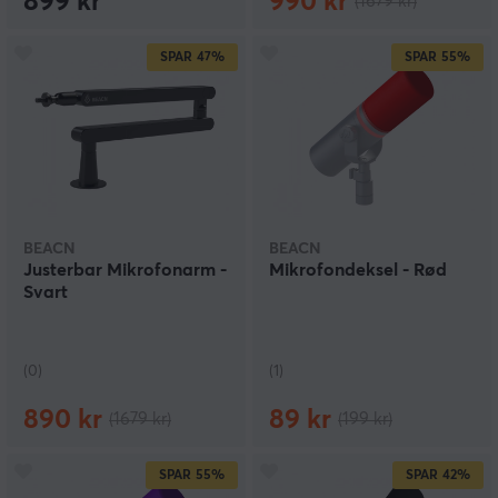
899 kr
990 kr
(1679 kr)
SPAR
47%
SPAR
55%
BEACN
BEACN
Justerbar Mikrofonarm -
Mikrofondeksel - Rød
Svart
(0)
(1)
890 kr
89 kr
(1679 kr)
(199 kr)
SPAR
55%
SPAR
42%