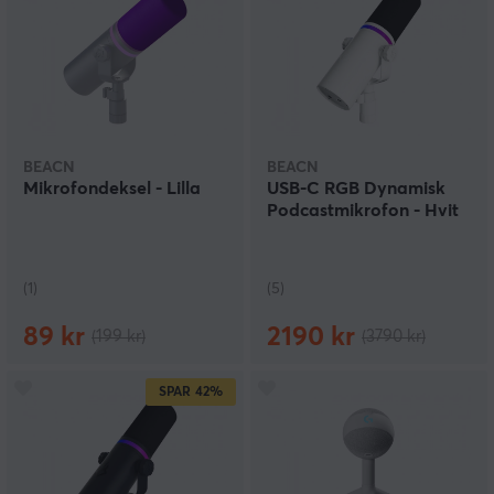
BEACN
BEACN
Mikrofondeksel - Lilla
USB-C RGB Dynamisk
Podcastmikrofon - Hvit
(1)
(5)
89 kr
2190 kr
(199 kr)
(3790 kr)
SPAR
42%