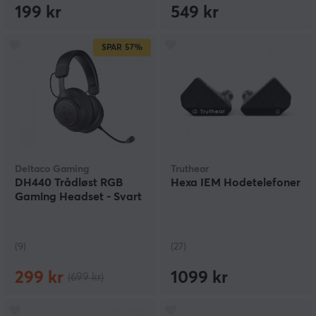
199 kr
549 kr
SPAR
57%
Deltaco Gaming
Truthear
DH440 Trådløst RGB
Hexa IEM Hodetelefoner
Gaming Headset - Svart
(9)
(27)
299 kr
1099 kr
(699 kr)