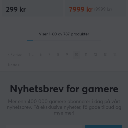
299 kr
7999 kr
(9999 kr)
Viser
1-60
av
787
produkter
«
Forrige
1
..
6
7
8
9
10
11
12
13
14
Neste
»
Nyhetsbrev for gamere
Mer enn 400 000 gamere abonnerer i dag på vårt
nyhetsbrev. Få eksklusive nyheter, få gode tilbud og
mye mer!