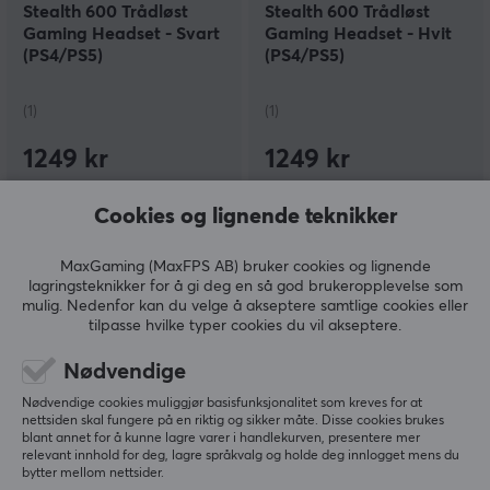
Stealth 600 Trådløst
Stealth 600 Trådløst
Gaming Headset - Svart
Gaming Headset - Hvit
(PS4/PS5)
(PS4/PS5)
(1)
(1)
1249 kr
1249 kr
Cookies og lignende teknikker
MaxGaming (MaxFPS AB) bruker cookies og lignende
lagringsteknikker for å gi deg en så god brukeropplevelse som
mulig. Nedenfor kan du velge å akseptere samtlige cookies eller
tilpasse hvilke typer cookies du vil akseptere.
Nødvendige
Turtle Beach
Turtle Beach
Nødvendige cookies muliggjør basisfunksjonalitet som kreves for at
Stealth 600 Trådløst
Stealth 600 Trådløst
nettsiden skal fungere på en riktig og sikker måte. Disse cookies brukes
blant annet for å kunne lagre varer i handlekurven, presentere mer
Gaming Headset - Svart
Gaming Headset - Hvit
relevant innhold for deg, lagre språkvalg og holde deg innlogget mens du
(Xbox)
(Xbox)
bytter mellom nettsider.