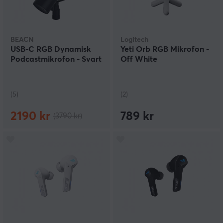
BEACN
Logitech
USB-C RGB Dynamisk
Yeti Orb RGB Mikrofon -
Podcastmikrofon - Svart
Off White
(5)
(2)
2190 kr
789 kr
(3790 kr)