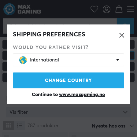
SHIPPING PREFERENCES
ALLE PRODUKTER
GAMING MUS
WOULD YOU RATHER VISIT?
MUSEMATTER
HEADSET & LYD
International
GAMING TASTATUR
CUSTOM KEYBOARD
KONSOLL & TILBEHØR
SKJERMER & TILBEHØR
CHANGE COUNTRY
Continue to
www.maxgaming.no
Headset & Lyd
Vis filter
787
produkter
Nyeste hos oss